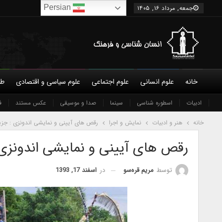
Persian
جمعه, مرداد ۱۶, ۱۴۰۵
خانه
علوم انسانی
علوم اجتماعی
علوم سیاسی و اقتصادی
طب
ادبیات
درباره ما
شورای عالی
اسطوره شناسی
سینما
نویسندگان
صدا و موسیقی
شرایط همکاری و عضویت
عکس مستند
تماس 
ف
خانه
هنر و ادبیات
نمایش و اجرا
رقص های آیینی و نمایشی اندونزی : جزی
رقص های آیینی و نمایشی اندونزی 
در
اسفند 17, 1393
توسط
مریم قره‌سو