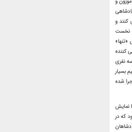
وزون و
ادشاهی
 کنند و
ش نخست
 «تنها»
ی کننده
سه نفری
 بسیار
را شده
ا نمایش
د که در
ادشاهان