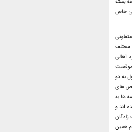
ه هر منطقه بسته
می خاص
متفاوتی
 مختلف
د اهالی
 موقعیت
ل به دو
رقص های
ه ها به
ه اند و
 زادگان
ام همین