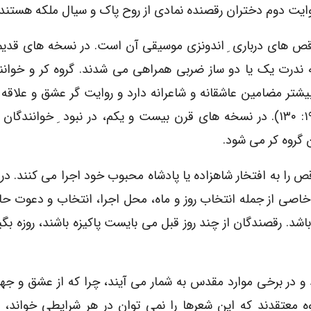
ایت دوم دختران رقصنده نمادی از روح پاک و سیال ملکه هستند.
 رقص های درباری ِ اندونزی موسیقی آن است. در نسخه های قدیم
ه ندرت یک یا دو ساز ضربی همراهی می شدند. گروه کر و خوانن
بیشتر مضامین عاشقانه و شاعرانه دارد و روایت گر عشق و علاقه
پادشاه و ملکه ی دریاهای جنوب است» (ج.بیکر، ۱۹۹۳: ۱۳۰). در نسخه های قرن بیست و یکم، در نبود ِ خوانند
 گروه کر می شود.
قص را به افتخار شاهزاده یا پادشاه محبوب خود اجرا می کنند. در 
ر خاصی از جمله انتخاب روز و ماه، محل اجرا، انتخاب و دعوت ح
شد. رقصندگان از چند روز قبل می بایست پاکیزه باشند، روزه بگیر
و در برخی موارد مقدس به شمار می آیند، چرا که از عشق و جهان
تقدند که این شعرها را نمی توان در هر شرایطی خواند، زم