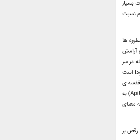
ت بسیار
تم نسبت
طوره ها
و آرامش
ه در سر
ودا است
ور انسان بوده است. به همین ترتیب نفرات دوم به بعد سر (batak)، گردن (gulu)، قفسه ی
سینه (dhadha)، انتهای کمر (buncit)، بازوی راست (apit Ngarep) یا سمت راست بدن یا روبرو، بازوی چپ (apit Mburi) به
ی راست (endhèl Jawi) به معنای آرزوهای دنیایی و پای چپ (èndhèl Wedalan) به معنای
 رقص بر