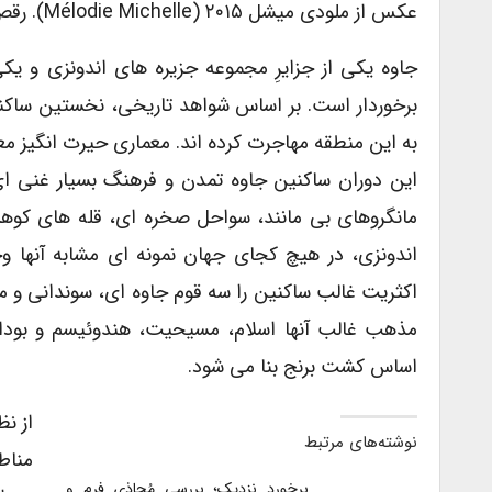
عکس از ملودی میشل ۲۰۱۵ (Mélodie Michelle). رقص کِکآک، جزیره ی بالی.
جاوه یکی از جزایرِ مجموعه جزیره های اندونزی و یکی
به این منطقه مهاجرت کرده اند. معماری حیرت انگیز م
این دوران ساکنین جاوه تمدن و فرهنگ بسیار غنی ای 
مانگروهای بی مانند، سواحل صخره ای، قله های کوهست
اندونزی، در هیچ کجای جهان نمونه ای مشابه آنها وج
اکثریت غالب ساکنین را سه قوم جاوه ای، سوندانی و م
مذهب غالب آنها اسلام، مسیحیت، هندوئیسم و بودای
اساس کشت برنج بنا می شود.
از ن
نوشته‌های مرتبط
برخوردِ نزدیک؛ بررسی مُحاذیِ فرم و