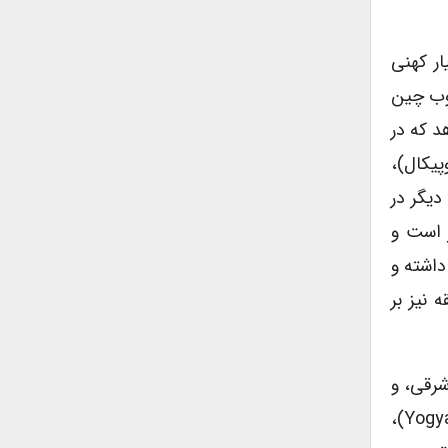
ار کهنی
یلاد مسیح از جنوب چین
د که در
پیکال)،
دیگر در
ر است و
داشته و
نیز بر
شرقی، و
مناطق جاکارتا (Jakarta) پایتخت اندونزی، یوگیاکارتا (Yogyakarta)،