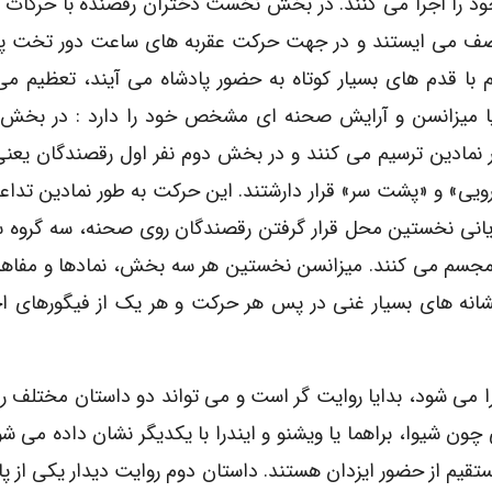
 را اجرا می کنند. در بخش نخست دختران رقصنده با حرکات م
ک صف می ایستند و در جهت حرکت عقربه های ساعت دور تخت پ
ا قدم های بسیار کوتاه به حضور پادشاه می آیند، تعظیم می
ا میزانسن و آرایش صحنه ای مشخص خود را دارد : در بخ
نمادین ترسیم می کنند و در بخش دوم نفر اول رقصندگان یعنی
برویی» و «پشت سر» قرار دارشتند. این حرکت به طور نمادین تداع
ایانی نخستین محل قرار گرفتن رقصندگان روی صحنه، سه گروه 
مجسم می کنند. میزانسن نخستین هر سه بخش، نمادها و مفاهیم
شانه های بسیار غنی در پس هر حرکت و هر یک از فیگورهای اج
را می شود، بدایا روایت گر است و می تواند دو داستان مختلف ر
ون شیوا، براهما یا ویشنو و ایندرا با یکدیگر نشان داده می شو
قیم از حضور ایزدان هستند. داستان دوم روایت دیدار یکی از پ