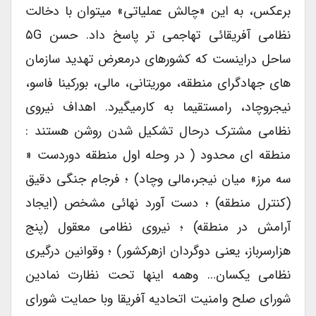
برعکس، به این «چالش عملیاتی» میتوان با دخالت
نظامی آفریقائی تهاجمی تر پاسخ داد. حسن ۵G
ساحل دراینست که کشورهای درمعرض تهدید سازمان
های جهادگرای منطقه، موریتانی، مالی، بورکینا فاسو،
نیجروچاد، رامستقیما به کارمیگیرد. اهداف نیروی
نظامی مشترک درحال تشکیل شدن روشن هستند :
منطقه ای محدود ( در وحله اول منطقه دوردست «
سه مرز» میان نیجر،مالی وچاد) ؛ فرجام جنگی دقیق
(کنترل منطقه) ؛ دست آورد نهائی مشخص (ایجاد
آرامش در منطقه) ؛ نیروی نظامی معقول (پنج
هزارسرباز، یعنی دوگردان ازهرکشور) ؛ وقوانین درگیری
نظامی یکسان… وهمه اینها تحت نظارت نمادین
شورای صلح وامنیت اتحادیه آفریقا وبا حمایت شورای