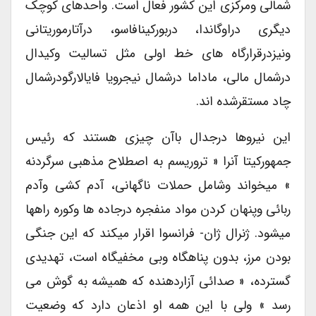
شمالی ومرکزی این کشور فعال است. واحدهای کوچک
دیگری دراوگاندا، دربورکینافاسو، درآتارموریتانی
ونیزدرقرارگاه های خط اولی مثل تسالیت وکیدال
درشمال مالی، ماداما درشمال نیجرویا فایالارگودرشمال
چاد مستقرشده اند.
این نیروها درجدال باآن چیزی هستند که رئیس
جمهورکیتا آنرا « تروریسم به اصطلاح مذهبی سرگردنه
» میخواند وشامل حملات ناگهانی، آدم کشی وآدم
ربائی وپنهان کردن مواد منفجره درجاده ها وکوره راهها
میشود. ژنرال ژان- فرانسوا اقرار میکند که این جنگی
بودن مرز، بدون پناهگاه وبی مخفیگاه است، تهدیدی
گسترده، « صدائی آزاردهنده که همیشه به گوش می
رسد » ولی با این همه او اذعان دارد که وضعیت