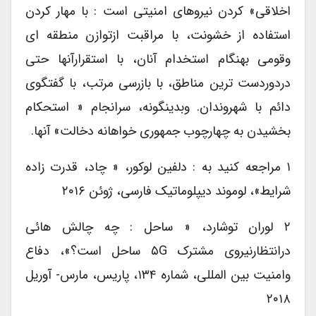
اخلاقی» کردن نیروهای امنیتی است : با مهار کردن
استفاده از خشونت، با مراقبت ازتوازن منطقه ای
وقومی بهنگام استخدام آنان، با استقرارآنها حتی
دردوردست ترین مناطق، با بازرسی مرتب، با گفتگوی
دائم با شهروندان. وبدینگونه، سرانجام « استحکام
بخشیدن به چهارچوب جمهوری خواهانه دخالت» آنها.
۱ مراجعه کنید به : دلفین لوکور، « چاد، قدرت زاده
شرایط»، لوموند دیپلوماتیک فارسی، ژوئن ۲۰۱۶
۲ لوران توشارد، « ساحل : چه چالش هائی
درانتظارنیروی مشترک ۵G ساحل است؟»، دفاع
وامنیت بین المللی، شماره ۱۳۴، پاریس، مارس- آوریل
۲۰۱۸