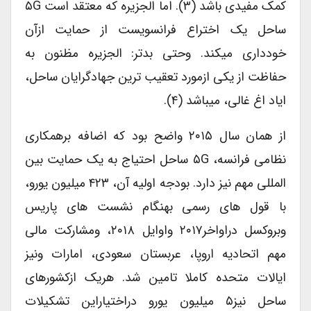
کمک مفیدی باشد (۳). اما الجزیره که معتقد است ۵G
ساحل یک اختراع فرانسویست از حمایت ازآن
خودداری میکند. وحتی بدتر: الجزیره مظنون به
حفاظت از یکی ازمورد تعقیب ترین جهادگرایان ساحل،
ایاد اغ غالی، میباشد (۴).
از همان سال ۲۰۱۵ واضح بود که اضافه برهمکاری
نظامی فرانسه، ۵G ساحل احتیاج به یک حمایت بین
المللی مهم نیز دارد. بودجه اولیه آن، ۴۲۳ میلیون یورو،
با قول های رسمی بهنگام نشست های پاریس
وبروکسل دراواخر۲۰۱۷ واوایل ۲۰۱۸، ومشارکت مالی
مهم اتحادیه اروپا، عربستان سعودی، امارات ونیز
ایالات متحده کاملا تامین شد. هریک ازکشورهای
ساحل نیز۵ میلیون یورو دراختیاراین تشکیلات