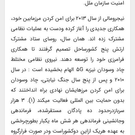
امنیت سازمان ملل.
نیجرومالی از سال ۲۰۱۳ برای امن کردن مرزمابین خود،
همکاری جدیدی را آغاز کرده ودست به عملیات نظامی
مشترک زده اند. همان سال، روسای ستاد مشترک
ارتش پنج کشورساحل تصمیم گرفتند تا همکاری
فرامرزی خود را توسعه دهند. نیروی نظامی مختلط
چاد وسودان نیزبه ۵G الهام بخشیده است : در سال
۲۰۱۰ و پس از پنج سال جنگ نیابتی، چاد وسودان
برای امن کردن مرزهایشان نهادی براه انداختند که
بدون حمایت بین المللی فعالیت میکند (۱). ۳ هزار
سربازدرحدود ده پادگان مستقرشده، فرماندهی
وجانشینی فرماندهی هر شش ماه یکبار بطورچرخشی
به عهده هریک ازاین دوکشوراست ودر صورت فرارگروه