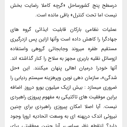
درسطح پنج کشورساحل «گرچه کاملا رضایت بخش
نیست اما تحت کنترل» باقی مانده است.
عملیات نظامی بارکان قابلیت ایذائی گروه های
جهادگرا را کاهش داده است وآنها ازاین پس ازدرگیری
مستقیم طفره میروند وجابجائی گروهی واستفاده
ازوسائل نقلیه باربری مجهز به سلاح را کنار گذاشته اند.
آنها خودرا درمیان اهالی پنهان میکنند. این «حل
شدگی»، سازمان دهی نوین وپرهزینه سیستم ردیابی را
ضروری میسازد : بیش ازیک میلیون یورو درروز. اضافه
براین موفقیت های تاکتیکی به مفهوم پیروزی راهبردی
نیست. آیا اصلا امکان پیروزی راهبردی برای چنین
نیروئی اندک درپهنه ای به وسعت اتحادیه اروپا وجود
دارد؟ ازنقطه نظر سیاسی، آیا چنین موفقیتی برای