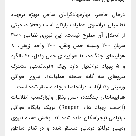
درحال حاضر، مهارجهادگرایان ساحل بویژه برعهده
نظامیان فرانسوی عملیات بارکان است وفعلا صحبتی
از انحلال آن مطرح نیست. این نیروی نظامی ۴۰۰۰
سرباز، ۲۰۰ وسیله حمل ونقل، ۲۰۰ واحد زرهی، ۸
هواپیمای جنگنده، ۱۰ هواپیمای حمل ونقل، ۲۰ بالگرد
و ۵ پهپاد دراختیار دارد ویک «فرماندهی مشترک
نیروهای سه گانه صحنه عملیات»، نیروی هوائی
وزمینی وتدارکات، درانجامنا درچاد مستقر شده است.
هواپیماهای جنگنده، حمل ونقل وابزارکسب اطلاعات
(ازجمله پهپاد های Reaper) دریک پایگاه هوائی
درنیامی نیجراسکان داده شده اند. بخش عمده نیروی
زمینی درگائو درمالی مستقر شده و در تمام مناطق