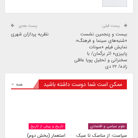
پست قبلی
پست بعدی
بیست و پنجمین نشست
نظریه پردازان شهری
«شنبه‌های سینما و فرهنگ»:
نمایش فیلم «سونات
پاییزی» اثر برگمان/ با
سخنرانی و تحلیل پویا عاقلی
زاده/ ۲۲ دی
ممکن است شما دوست داشته باشید
همه
علوم سیاسی و اقتصادی
تاریخ و پیش از تاریخ
سیاست: از مناسک تا سبک
استعمار (بخش دوم)