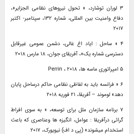
۳ لوران توشارد، « تحول نیروهای نظامی الجزایر»،
دفاع وامنیت بین المللی، شماره ۱۳۲، سپتامبر- اکتبر
۲۰۱۷
۴ « ساحل : ایاد اغ غالی، دشمن عمومی غیرقابل
دسترسی شماره یک»، آفریقای جوان، ۱۸ مارس ۲۰۱۸
۵ امپراتوری ماسه ها، Perrin ، ۲۰۱۸
۶ « فرانسه باید به لفاظی نظامی حاکم درساحل پایان
دهد» لوموند – آفریقا، ۲۱ فوریه ۲۰۱۸
۷ برنامه سازمان ملل برای توسعه، « به سوی افراط
گرائی درآفریقا : عوامل، انگیزه ها وعناصری که باعث
استخدام میشوند» (پی د اف) نیویورک، ۲۰۱۷