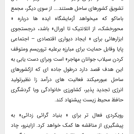
تشویق کشورهای ساحل هستند…. از سوی دیگر، مجمع
باماکو که میخواهد آزمایشگاه ایده ها درباره «
محورخشک، از اتلانتیک تا اورال» باشد، درجستجوی
ابزارهائی برای « ایجاد دیواری اقتصادی – اجتماعی
پایا وقابل حمایت برای مبارزه برعلیه تروریسم ومتوقف
کردن سیلاب جوانان مهاجر» است وبرای دست یابی به
این هدف قصد دارد درطول جاده ای که ازکشورهای
ساحل عبورمیکند فعالیت های درآمد زا نظیرتولید
انرژی تجدید پذیر، کشاورزی خانوادگی ویا گردشگری
حافظ محیط زیست پیشنهاد کند.
رویکردی فعال تر برای « بنیاد گرائی زدائی» به
پیشگیری از مناقشه ها کمک خواهد کرد. ازاینرو، چاد