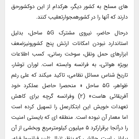
های مسلح به کشور دیگر، هرکدام از این دوکشورحق
دارند که آنها را در کشورهمجوارتعقیب کنند.
درحال حاضر، نیروی مشترک ۵G ساحل، بدلیل
استاندارد نبودن امکانات ارتش پنج کشورونیزضعف
ابزارهای حمل ونقل، سوخت رسانی، کسب اطلاعات
بویژه هوائی، به فرانسه وابسته است. لوران توشار،
تاریخ شناس مسائل نظامی، تاکید میکند که علی رغم
ظواهر، ۵G ساحل « منحصرا حاصل عملکرد خود
آفریقائی هاست» (۲) وفرانسه گرچه برای کاهش
تعهدات خویش این ابتکارعمل را تسهیل کرده است
اما معمار آن نبوده است. منطقه ای که بایستی امنیت
را درآنجا برقرارکرد ۵ میلیون کیلومترمربع وبخشی از آن
بیابانی است. چالشی که بنظر ژنرال ژان- فرانسوا فرله،