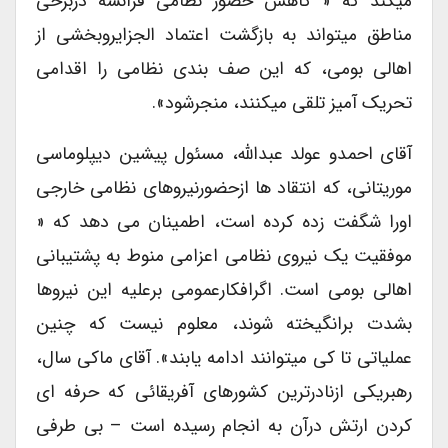
میکند که « کاهش حضور نظامی فرانسه دربرخی
مناطق میتواند به بازگشت اعتماد الجزایروبخشی از
اهالی بومی، که این صف بندی نظامی را اقدامی
تحریک آمیز تلقی میکنند، منجرشود».
آقای احمدو عولد عبدالله، مسئول پیشین دیپلوماسی
موریتانی، که انتقاد ها ازحضورنیروهای نظامی خارجی
اورا شگفت زده کرده است، اطمینان می دهد که «
موفقیت یک نیروی نظامی اعزامی منوط به پشتیبانی
اهالی بومی است. اگرافکارعمومی برعلیه این نیروها
بشدت برانگیخته شوند، معلوم نیست که چنین
عملیاتی تا کی میتوانند ادامه یابند». آقای ماکی سال،
رهبریکی ازنادرترین کشورهای آفریقائی که حرفه ای
کردن ارتش درآن به انجام رسیده است – بی طرفی