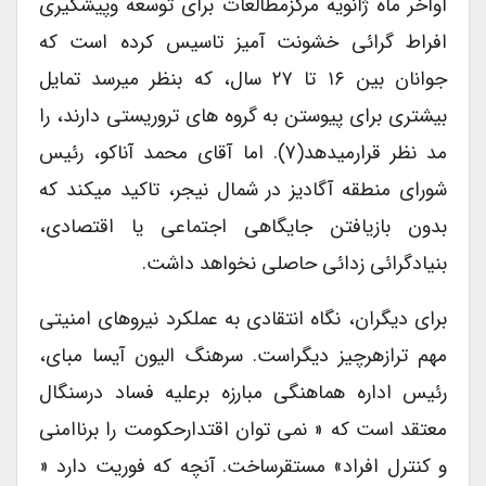
اواخر ماه ژانویه مرکزمطالعات برای توسعه وپیشگیری
افراط گرائی خشونت آمیز تاسیس کرده است که
جوانان بین ۱۶ تا ۲۷ سال، که بنظر میرسد تمایل
بیشتری برای پیوستن به گروه های تروریستی دارند، را
مد نظر قرارمیدهد(۷). اما آقای محمد آناکو، رئیس
شورای منطقه آگادیز در شمال نیجر، تاکید میکند که
بدون بازیافتن جایگاهی اجتماعی یا اقتصادی،
بنیادگرائی زدائی حاصلی نخواهد داشت.
برای دیگران، نگاه انتقادی به عملکرد نیروهای امنیتی
مهم ترازهرچیز دیگراست. سرهنگ الیون آیسا مبای،
رئیس اداره هماهنگی مبارزه برعلیه فساد درسنگال
معتقد است که « نمی توان اقتدارحکومت را برناامنی
و کنترل افراد» مستقرساخت. آنچه که فوریت دارد «