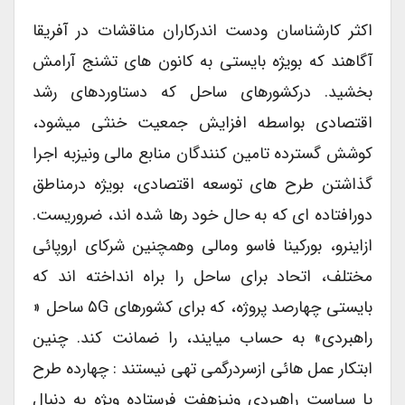
اکثر کارشناسان ودست اندرکاران مناقشات در آفریقا
آگاهند که بویژه بایستی به کانون های تشنج آرامش
بخشید. درکشورهای ساحل که دستاوردهای رشد
اقتصادی بواسطه افزایش جمعیت خنثی میشود،
کوشش گسترده تامین کنندگان منابع مالی ونیزبه اجرا
گذاشتن طرح های توسعه اقتصادی، بویژه درمناطق
دورافتاده ای که به حال خود رها شده اند، ضروریست.
ازاینرو، بورکینا فاسو ومالی وهمچنین شرکای اروپائی
مختلف، اتحاد برای ساحل را براه انداخته اند که
بایستی چهارصد پروژه، که برای کشورهای ۵G ساحل «
راهبردی» به حساب میایند، را ضمانت کند. چنین
ابتکار عمل هائی ازسردرگمی تهی نیستند : چهارده طرح
یا سیاست راهبردی ونیزهفت فرستاده ویژه به دنبال