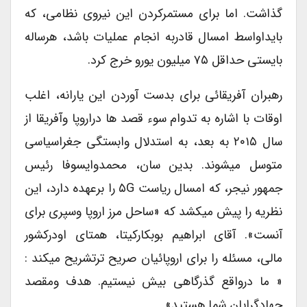
گذاشت. اما برای مستمرکردن این نیروی نظامی، که
بایداواسط امسال قادربه انجام عملیات باشد، هرساله
بایستی حداقل ۷۵ میلیون یورو خرج کرد.
رهبران آفریقائی برای بدست آوردن این یارانه، اغلب
اوقات با اشاره به تدوام سوء قصد ها دراروپا وآفریقا از
سال ۲۰۱۵ به بعد، به استدلال وابستگی جغراسیاسی
متوسل میشوند. بدین سان، محمدوایسوفا رئیس
جمهور نیجر، که امسال ریاست ۵G را برعهده دارد، این
نظریه را پیش میکشد که «ساحل مرز اروپا وسپری برای
آنست». آقای ابراهیم بوبکارکیتا، همتای اودرکشور
مالی، مسئله را برای اروپائیان صریح ترتشریح میکند :
« ما درواقع گذرگاهی بیش نیستیم. هدف ومقصد
جهادگرایان شما هستید».