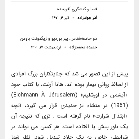
فضا و کنشگری آفریننده
آذر جوادزاده
تیر ۴, ۱۴۰۱
دو جامعه‌شناس: پیر بوردیو و زیگمونت باومن
حمیده محمدزاده
اردیبهشت ۱۷, ۱۴۰۱
پیش از این تصور می شد که جنایتکاران بزرگ افرادی
از لحاظ روانی بیمار بوده اند. هانا آرنت، با کتاب خود
«آیشمن در اورشلیم» (Eichmann À Jérusalem)
(1961) در منشاء تز جدیدی قرار می گیرد، آنچه
«ابتذال شرارت» نام گرفته است . تزی که نتیجه آن
یک باور پیش پا افتاده است: هر کسی می تواند در
شرایطی خاص به یک جلاد تبدیل شود. نظر شما