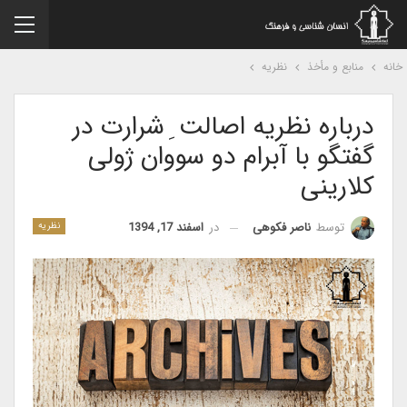
نه
منابع و مأخذ
نظریه
درباره نظریه اصالت ِ شرارت در
گفتگو با آبرام دو سووان ژولی
کلارینی
در
اسفند 17, 1394
توسط
ناصر فکوهی
نظریه