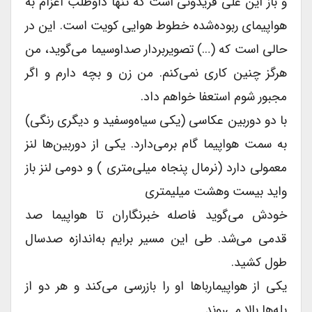
و باز این على فریدونى است که تنها داوطلب اعزام به
هواپیماى ربوده‌شده خطوط هوایى کویت است. این در
حالى است که (…) تصویربردار صداوسیما می‌گوید، من
هرگز چنین کارى نمی‌کنم. من زن و بچه دارم و اگر
مجبور شوم استعفا خواهم داد.
با دو دوربین عکاسى (یکى سیاه‌وسفید و دیگرى رنگى)
به سمت هواپیما گام برمی‌دارد. یکى از دوربین‌ها لنز
معمولى دارد (نرمال پنجاه میلی‌متری ) و دومى لنز باز
واید بیست وهشت میلیمترى
خودش می‌گوید فاصله خبرنگاران تا هواپیما صد
قدمى می‌شد. طى این مسیر برایم به‌اندازه صدسال
طول کشید.
یکى از هواپیمارباها او را بازرسى می‌کند و هر دو از
پله‌ها بالا می‌روند.