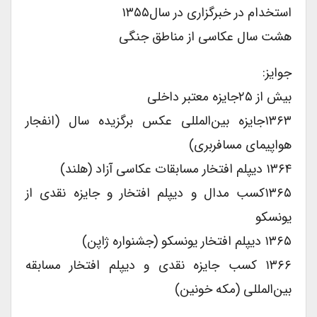
استخدام در خبرگزاری در سال۱۳۵۵
هشت سال عکاسى از مناطق جنگى
جوایز:
بیش از ۲۵جایزه معتبر داخلى
۱۳۶۳جایزه بین‌المللی عکس برگزیده سال (انفجار
هواپیماى مسافربرى)
۱۳۶۴ دیپلم افتخار مسابقات عکاسى آزاد (هلند)
۱۳۶۵کسب مدال و دیپلم افتخار و جایزه نقدى از
یونسکو
۱۳۶۵ دیپلم افتخار یونسکو (جشنواره ژاپن)
۱۳۶۶ کسب جایزه نقدى و دیپلم افتخار مسابقه
بین‌المللی (مکه خونین)