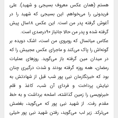
هستم (همان عکس معروف بسیجى و شهید). على
فریدونى را می‌خواهم. این بسیجى که شهید را در
آغوش گرفته پدر من است. این عکس ۱۸سال پیش
گرفته شده و پدر من حالا جانباز ۹۰درصدى است.
عکاس میانسال که روبروى من است، اشک دویده بر
گونه‌اش را پاک می‌کند و ماجراى عکس عجیبش را که
در میدان مین گرفته باز می‌گوید. روزهاى عملیات
رمضان، همه روزه گرفته بودند و شدت درگیرى چنان
بود که خبرنگارمان نبى پور شب قبل از شهادتش به
نیایش پرداخت و فرداى آن شب، کاغذ و قلم
خبرنویسى را زمین گذاشته، اسلحه برداشت و به خط
مقدم رفت. از شهید نبى پور که می‌گوید، بغضش
می‌ترکد. زیر لب می‌گوید، رفتن شهید نبى پور خیلى