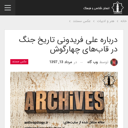
نه
هنر و ادبیات
عکس مستند
درباره على فریدونى تاریخ جنگ
در قاب‌های چهارگوش
در
مرداد 13, 1397
توسط
وب گاه
عکس مستند