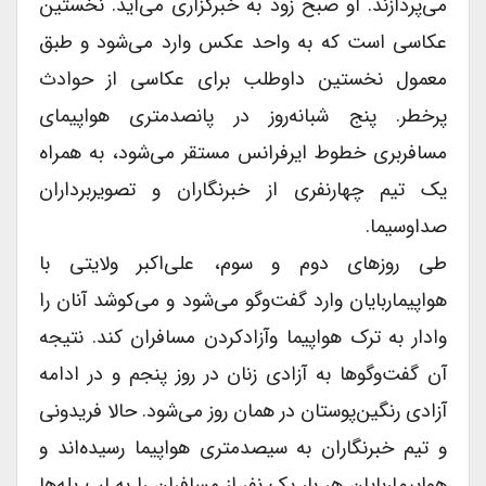
می‌پردازند. او صبح زود به خبرگزارى می‌آید. نخستین
عکاسى است که به واحد عکس وارد می‌شود و طبق
معمول نخستین داوطلب براى عکاسى از حوادث
پرخطر. پنج شبانه‌روز در پانصدمترى هواپیماى
مسافربرى خطوط ایرفرانس مستقر می‌شود، به همراه
یک تیم چهارنفری از خبرنگاران و تصویربرداران
صداوسیما.
طى روزهاى دوم و سوم، علی‌اکبر ولایتى با
هواپیماربایان وارد گفت‌وگو می‌شود و می‌کوشد آنان را
وادار به ترک هواپیما وآزادکردن مسافران کند. نتیجه
آن گفت‌وگوها به آزادى زنان در روز پنجم و در ادامه
آزادى رنگین‌پوستان در همان روز می‌شود. حالا فریدونى
و تیم خبرنگاران به سیصدمترى هواپیما رسیده‌اند و
هواپیماربایان هر بار یک نفر از مسافران را به لب پله‌ها