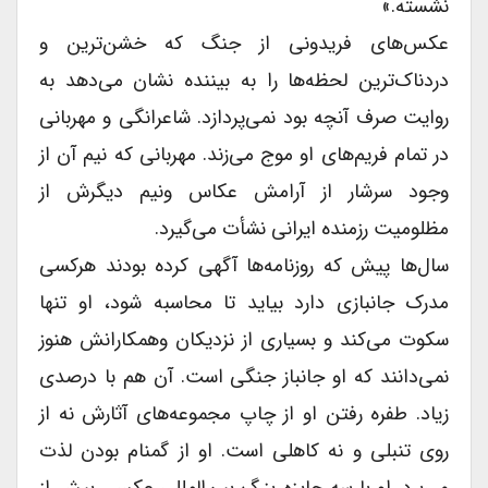
نشسته.»
عکس‌های فریدونى از جنگ که خشن‌ترین و
دردناک‌ترین لحظه‌ها را به بیننده نشان می‌دهد به
روایت صرف آنچه بود نمی‌پردازد. شاعرانگى و مهربانی
در تمام فریم‌های او موج می‌زند. مهربانى که نیم آن از
وجود سرشار از آرامش عکاس ونیم دیگرش از
مظلومیت رزمنده ایرانى نشأت می‌گیرد.
سال‌ها پیش که روزنامه‌ها آگهى کرده بودند هرکسى
مدرک جانبازى دارد بیاید تا محاسبه شود، او تنها
سکوت می‌کند و بسیارى از نزدیکان وهمکارانش هنوز
نمی‌دانند که او جانباز جنگى است. آن هم با درصدى
زیاد. طفره رفتن او از چاپ مجموعه‌های آثارش نه از
روى تنبلى و نه کاهلى است. او از گمنام بودن لذت
می‌برد. او با سه جایزه بزرگ بین‌المللی عکس، بیش از