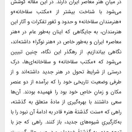
در میانِ هنر معاصر ایران دارند. در این مقاله کوشش
می‌شود با شناخت بیشتر از «مکتب سقاخانه»‌و
«هنرمندان سقاخانه» و حدود و ثغور تفکرات و آثار این
هنرمندان، به جایگاهی که اینان به‌طور عام در «هنر
معاصر» ایران و به‌طور خاص در «هنر نوگرا» داشته‌اند،
نگاهی بیاندازیم. از رهگذر این نگاه، چنین تبیین
می‌شود که «مکتب سقاخانه» و سقاخانه‌ای‌ها، درک
درستی از شرایط تحول در هنر جدید داشته‌اند و از
طرفی وضعیت تاریخی خود را که برآمده از دو عنصر
مکان و زمانِ خاصِ خود بود را فهمیده بودند. آن‌ها
سعی داشتند با بهره‌گیری از مادۀ متعلق به گذشته،
راهی که «سنت گذشتۀ هنر» قادر به ادامۀ آن نبود را با
به‌کارگیریِ شیوه‌های جدید، باز کنند. راهی که جز با
توجهِ جدی به گذشتۀ خودمان و در عین حال گسست