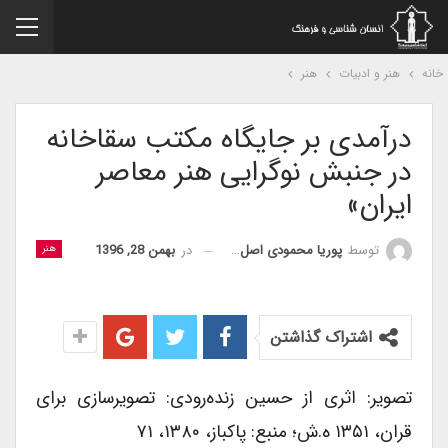
نه
هنر و ادبیات
هنر
درآمدی بر جایگاه مکتب سقاخانه
در جنبش نوگرایی هنر معاصر
ایران»
در
بهمن 28, 1396
توسط
پوریا محمودی اصل همدانی
هنر
اشتراک گذاشتن
تصویر: اثری از حسین زنده‌رودی: تصویرسازی برای
قران، ۱۳۵۱ ه.ش؛ منبع: پاکباز، ۱۳۸۰، ۷۱