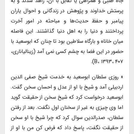
جاه طلبی و همراهی یا تقابل با آن، زاهد شدند و به
پرستش خداوند و پژوهش در زندگانی و احوال یاران
پیامبر و حفظ حدیث‌ها و مباحثه در امور آخرت
پرداختند و دنیا را به اهل دنیا گذاشتند. این فاصله
میان خاناه و بارگاه سلاطین بود تا چنان که ابوسعید با
حضور در این فضا به چشم کسی نمی آمد (زینالی­اناری،
B، ۱۳۹۳، ۴۰۷).
« روزی سلطان ابوسعید به خدمت شیخ صفی الدین
اردبیلی آمد و شیخ با او از عدل و احسان سخن گفت.
ابوسعید درخواست کرد که شیخ سخن از حقیقت گوید
اما وی چیزی به غیر از سخنان اول نگفت. بعد از رفتن
سلطان، صدرالدین سوال کرد که چرا شیخ با او سخن
از حقیقت نگفت، پاسخ داد که فرض کن من با او از