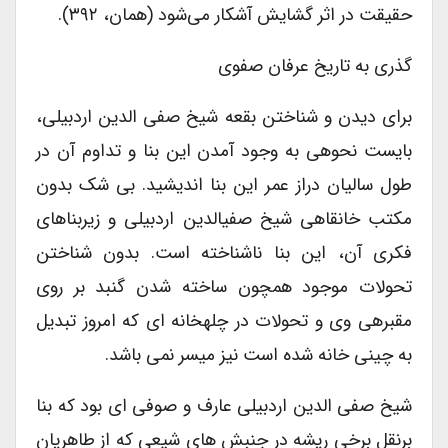
حقیقت در اثر گشایش آشکار می‌شود (همان، ۳۹۲).
گذری به تاریخ عرفان صفوی
برای دیدن و شناختن بقعه شیخ صفی الدین اردبیلی،
بایست نحوه­ی به وجود آمدن این بنا و تداوم آن در
طول سالیان دراز عمر این بنا اندیشید. بی شک بدون
مکتب خانقاهی شیخ صفی­الدین اردبیلی و زیربناهای
فکری آن، این بنا ناشناخته است. بدون شناختن
تحولات موجود همچون ساخته شدن گنبد بر روی
مقبره­ی وی و تحولات در چله­خانه ای که امروز تبدیل
به چینی خانه شده است نیز میسر نمی باشد.
شیخ صفی الدین اردبیلی عارف و صوفی ای بود که بنا
برنقل برخی ریشه در جنبش های شیعی که از طاهریان