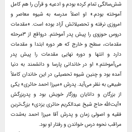
شش‌سالگی تمام کرده بودم و ادعیه و قرآن را هم کامل
آموخته بودم.» او اصلاً مدرسه به شیوه معاصر و
امروزی نرفته و تحصیلاتش آزاد بوده است. «مقدمات
دروس حوزوى را پیش پدر آموختم. درواقع از ۳مرحله
مقدمات، سطح و خارج که هر دوره ابتدا و مقدمات
دارد و انتها و دوره نهایى مقدمات را پیش پدر
می‌آموختم.» او در خاندانى پارسا و دانشمند به دنیا
آمده بود و چنین شیوه تحصیلى در این خاندان کاملاً
طبیعى به نظر می‌آید. پدرش «میرزا احمد حائری» یکى
از بزرگان و دانایان روزگار خویش بود و پدربزرگش
«آیت‌الله حاج شیخ عبدالکریم حائرى یزدى» بزرگ‌ترین
فقیه و اصولى زمان و پدرش آقا میرزا احمد به‌شدت
مراقب نحوه درس خواندن و رفتار او بود.