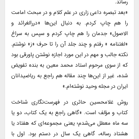
رساند.
«بعد تبصره داعى زارى در علم کلام و در مبحث امامت
را هم چاپ کردم. به دنبال این‌ها «دررالغرائد و
الاصول» جدمان را هم چاپ کردم و سپس به سراغ
«لغتنامه » رفتم و چند جلد آن را تا حرف «ز» نوشتم.
نکته جالب و مهم در این مورد اجازه نوشتن پاورقى بود
که از سوى مرحوم استاد محمد معین به بنده تفویض
شده، غیر از این‌ها چند مقاله هم راجع به ریاضیدانان
ایران در مجله وحید نوشته‌ام.»
ر‌وش غلامحسین حائرى در فهرست‌نگاری شناخت
کتاب و مؤلف است. «گاهى راجع به یک کتاب، دو یا
سه ماه معطل می‌شدم؛ یعنى مجموعه‌ای که هفتاد یا
هشتاد رساله، گاهى یک سال در دستم بود. اول با