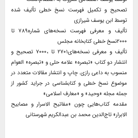
تصحیح و تکمیل فهرست نسخ خطى تألیف شده
توسط ابن یوسف شیرازى
تألیف و معرفى فهرست نسخه‌های شماره۷۸۹ تا
۲۰۰۰نسخ خطى کتابخانه مجلس
تألیف و معرفى نسخه‌های۲۷۰۱ تا ،۷۰۰۰ تصحیح و
انتشار دو کتاب «تبصره» علامه حلى و «تبصره» العوام
منسوب به داعى رازى. چاپ و انتشار مقالات متعدد در
موضوع نسخ خطى و کتابشناسى در جراید کشور از
جمله مجله «وحید» و «معارف اسلامى»
مقدمه کتاب‌هایی چون «مفاتیح الاسرار و مصابیح
الابرار» تاج‌الدین محمد بن عبدالکریم شهرستانى