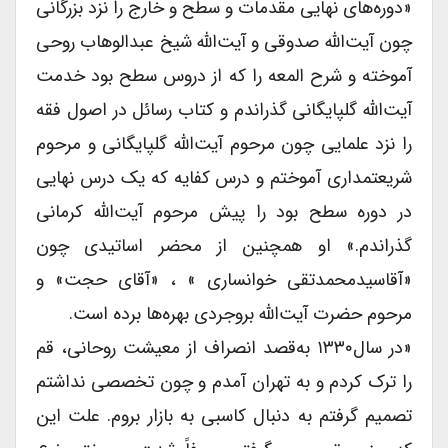
«دوره‌های نهایى مقدمات و سطح و خارج را نزد بزرگانى
چون آیت‌الله صدوقى و آیت‌الله شیخ عبدالوهاب روحى
آموخته و شرح المعه را که از دروس سطح بود خدمت
آیت‌الله گلپایگانى گذراندم و کتاب رسائل در اصول فقه
را نزد علمایى چون مرحوم آیت‌الله گلپایگانى و مرحوم
شریعتمدارى آموختم و درس کفایه که یک درس نهایى
در دوره سطح بود را پیش مرحوم آیت‌الله کرمانى
گذراندم.» او همچنین از محضر اساتیدى چون
«آقاسیدمحمدتقى خوانسارى » ، «آقاى حجت» و
مرحوم حضرت آیت‌الله بروجردى بهره‌ها برده است.
«در سال۱۳۳۰ به‌قصد انصراف از معیشت روحانى، قم
را ترک کردم و به تهران آمدم و چون تخصصى نداشتم
تصمیم گرفتم به دنبال کاسبى به بازار بروم. علت این