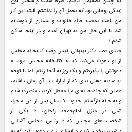
که چنین تصمیمى گرفتم، صرفاً شدت و سختى نوع
زندگى روحانى بود که تحمل آن را نداشتم. البته این کار
من باعث تعجب افراد خانواده و بسیارى از دوستانم
شد. با این حال من به تهران آمدم و در اینجا ساکن
شدم.»
چندى بعد، دکتر بهبهانى رئیس وقت کتابخانه مجلس
از او دعوت می‌کند که به کتابخانه مجلس برود. «
دعوتش را پذیرفتم و یک روز به آنجا رفتم. اما با توجه
به سابقه ذهنى بدى که از ادارات در آن زمان داشتم،
همین که چنددقیقه‌ای مرا معطل کردند، منصرف شدم
و به خانه بازگشتم. حدود یک سال پس از این ماجرا،
شبى در منزل امام‌جمعه زنجان، با یکى از
شخصیت‌های مجلس که با رئیس مجلس آشنایى
داشت، برخورد کردم و ایشان از من دعوت کرد که به