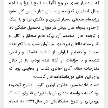
که از دیرباز عمرى در رنج تألیف و تتبع تاریخ و تراجم
رجال اصفهان گذرانده و سالیان دراز با این کار عشق
ورزیده‌ام مبحثى بسیار شیرین و دلکش بود و با اینکه
از حدود پنجاه سال پیش هر دوران تحصیل طلبگى نام
و ترجمه حال مختصر آن بزرگ عالم محقق را تالى و
ثانى ملاعبدالعلى بیرجندى می‌توان شمرد و با تعریف و
تمجید و تعظیم فراوان از اساتید فلسفه و ریاضى
شنیده و با مؤلفات او آشنا شده بودم، باز در خلال
مندرجات مقاله آقاى حائرى نکات و دقایقى بود که
براى این حقیر مورداستفاده قرار گرفت.»
استاد غلامحسین حائرى اولین کارش «شرح تبصره»
بود که به خواسته عده‌ای آن را با آوردن فتاواى آیت‌الله
بروجردى و شرح مشکلاتش در سال۱۳۳۴ به انجام