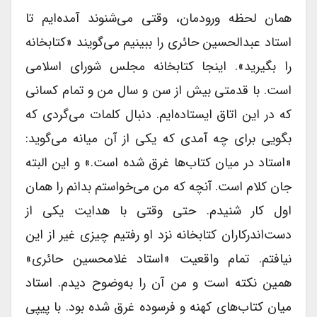
همان لحظه ورودمان، وقتى می‌شنوند آمده‌ایم تا
استاد عبدالحسین حائرى را ببینیم می‌گویند «کتابخانه
را بگیرید». اینجا کتابخانه مجلس شوراى اسلامى
است. با قدمتى بیش از سن و سال من و تمام کسانى
که در این اتاق ایستاده‌ایم. دنبال کلمات می‌گردی که
بگویى براى چه آمدى که یکى از آن میانه می‌گوید:
«استاد در میان کتاب‌ها غرق شده است.» و این البته
جان کلام است. آنچه که من می‌خواستم بدانم را همان
اول کار شنیدم. حتى وقتى با هدایت یکى از
دست‌اندرکاران کتابخانه نزد او رفتیم چیزى غیر از این
نیافتم. تمام واقعیت «استاد غلامحسین حائرى»
همین نکته است و من آن را به‌وضوح دیدم. استاد
میان کتاب‌های کهنه و فرسوده غرق شده بود. با پیپى