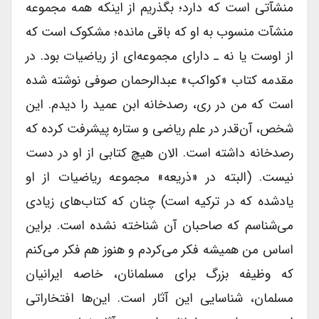
منشآتى است که دارد؛ بگذریم از اینکه همه مجموعه
منشآت منسوب به او که باقى مانده؛ مشکوک است که
از اوست یا نه ـ داراى مجموعه‌ای از ریاضیات بود. در
مقدمه کتاب «کواکب» عبدالرحمان صوفى نوشته شده
است که من در رى، رصدخانه ابن عمید را دیدم. این
شخص، آن‌قدر در علم ریاضى و ستاره پیشرفت کرده که
رصدخانه داشته است. الان هیچ کتابى از او در دست
نیست. (البته در «ذریعه» مجموعه ریاضیات از او
یادشده که در ترکیه است) چنان که کتاب‌های زیادى
می‌شناسم که صاحبان آن شناخته نشده است. براین
اساس من همیشه فکر می‌کردم و هنوز هم فکر می‌کنم
که وظیفه بزرگ براى مسلمانان، خاصه ایرانیان
مسلمان، شناسایى این آثار است. این‌ها افتخاراتى