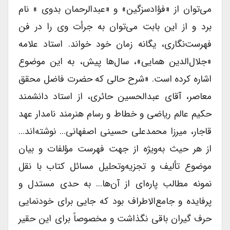
می‌توان از «فؤادسزگین» و «عبدالرحمان بدوى » نام
برد و از این بابت می‌توان به جرأت وى را در فن
فهرست‌نگاری، یگانه زمان خود خواند. استاد علامه
«جلال‌الدین همایى»، سال‌ها پیش، به این موضوع
اشاره کرده است. «شرح حالى که حضرت فاضل محقق
معاصر، آقاى عبدالحسین حائرى، از استاد دانشمند
حکیم عالم ریاضى و خطاط و رسام هنرمند نامدار عهد
قاجار، میرزا محمدعلى حسینى اصفهانى… نوشته‌اند…
از هر حیث به‌ویژه از جهت فهرست مؤلفات و بیان
موضوع تألیف و تجزیه‌وتحلیل مسائل کتاب با نقل
نمونه مطالب پاره‌ای از آن‌ها… به حدى مستدل و
پرفایده و جامع‌الاطراف بود که جایى براى خودنمایى
حرف گیران باقى نگذاشت و مخصوصاً براى این حقیر