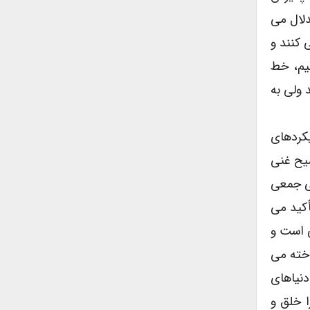
دلال می
 کنند و
قیم، خط
 ولی به
کردهای
ر و توضیح غنی
تی جمعی
أکید می
ی است و
به آنها پرداخته می
دنیاهای
ا خلق و