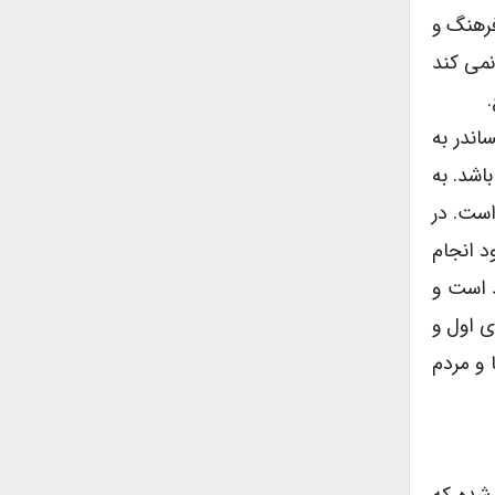
فرهنگ و
نمی کند
اندر به
اشد. به
است. در
د انجام
د است و
ی اول و
 و مردم