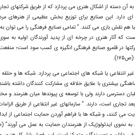
وزیع می کنند، گذشته و از آنها متأثر می شود. فصل ۶ به آن دسته از اشکال هنری می پردازد که از طریق شرکتها
ای دارد. این صنایع برای توزیع بخش عظیمی از هنرهای مرد
زیبا هم نقش بازی می کنند. ” تمامی صنایع فرهنگی را می توان به
یست که آثار هنری در چرخه ای از پدید آورندگان اولیه به س
رکتها در قلمرو صنایع فرهنگی انگیزه ی کسب سود است؛ منفعت
۱۷۵).
های غیر انتفاعی یا شبکه های اجتماعی می پردازد. شبکه ها و حلقه 
هماهنگی بیشتری با علایق خلاقه ی مشارکت کنندگان داشته باشند
طبان دسترسی دارند ولی با توسعه ی پیوندها میان هنرمند و مخ
د تجاری است، دارند. ” سازمانهای غیر انتفاعی از طریق الزامات
مایت می کنند، و شبکه ها با فراهم آوردن حمایت اجتماعی از ابدا
موسیقی دانان و نویسندگان متمرکز است. این فصل بازار کار هنری 