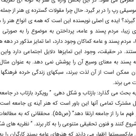
معرفی می شود. در این بخش واژه ی هنر به گونه ای تعریف 
ا موسیقی رپ را در بر گیرد. حال چرا مقولات گسترده ی هنر از جمله
ی گیرند؟ ایده ی اصلی نویسنده این است که همه ی انواع هنر را 
ی زیبا، مردم پسند و عامه، پرداختن به موضوع را به صورتی 
ا، مردم پسند و عامه کماکان وجود دارد، اما تمایز مذکور در دهه ه
ستند. در حقیقت، وجود این تمایزها دلایل اجتماعی دارد وای
پسند به معنای وسیع آن را پوشش نمی دهد. به عنوان مثال
ان ممکن است از آن لذت ببرند، سبکهای زندگی خرده فرهنگها 
ت می برند.
به بحث می گذارد: بازتاب و شکل دهی. ” رویکرد بازتاب در جامع
مشترک تمامی آنها این باور است که هنر آینه ی جامعه است. 
رویکرد، تحقیق بر آثار هنری متمرکز می شود تا دانش و فهم ما را از جامعه ارتقا دهد” (ص۵۵). م
وع کنند و فنون تحقیقی متنوعی را به کار برند. ” نظریه های 
. مارکسیستها اظهار می دارند که هنرهای عامه پسند کارگران را ب