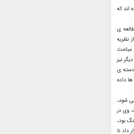
 اند که
العه ی
ز نظریه
ا مباحث
یگر نیز
 دسته ی
ها داده
می شود،
. وی در
نگ بود،
 داد تا