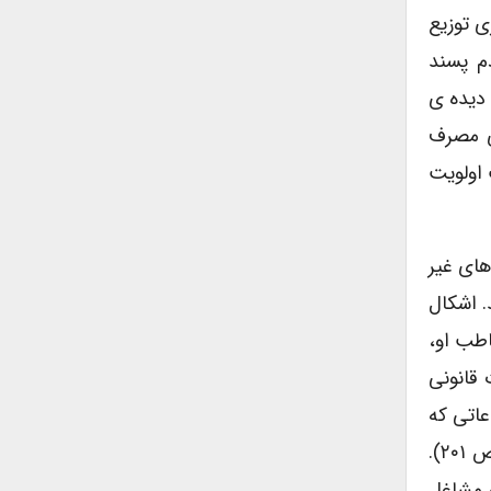
ی تجاری توزیع
م پسند
 دیده ی
وی مصرف
 اولویت
های غیر
. اشکال
اطب او،
 قانونی
عاتی که
ضرورتا توسط جامعه ی بزرگتر ارزشمند تلقی نمی شوند، به نحوی ایدئولوژیک از هنرمندان حمایت به عمل می آورند” (ص ۲۰۱).
و مشاغل