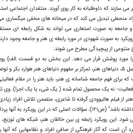
 می سازند که داوطلبانه به کار روی آورند. منتقدان اجتماعی است
افراد منحطی تبدیل می کند که در میخانه های مخفی میگساری می
ان هنر و جامعه به صورت استعاری می تواند به شکل رابطه ای مست
رویکرد به صورت شهودی در مورد رابطه ی هنر و جامعه وجود دارند
وح متنوعی از پیچیدگی مطرح می شوند.
ا مورد پوشش قرار می دهد. این بخش به دو قسمت الف) روی
تولید و ب) رویکردهای مصرف، تقسیم شده است. در فصل ۵، دنیاهای هنر، تمرکز بر مفهوم دنیاهای هنر هوارد بک
ت که برای فهم جامعه شناسانه ی هنر، باید هنر را در مقام فعالی
ک فعالیت- نه یک محصول تمام شده ( یک شیء یا یک اجرا). وی ت
 از فیلم هالیوودی گرفته تا شاعری، متضمن تلاش افراد زیاد
بدون کمک سایر افراد، هنر نه می تواند وجود ونه معنا داشته باشد” (ص۱۲۱). سؤالات اصلی که در این رویکرد 
می شود. این رویکرد رابطه ی بین خالقان هنر، شبکه های توزیع، 
د آن است که آثار فرهنگی از صافی افراد و نظامهایی که آنها ر