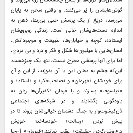
گوش‌هایشان را پُر می‌کنند. و وقتی سخن به پایان
می‌رسد، دریغ از یک پرسش حتی بی‌ربط، ذهن به
اندازه دست‌هایشان خالی است. زندگی روبرویشان
ایستاده، کوچه و خیابان‌ها، طبیعت و موجوداتش،
انسان‌هایی با میلیون‌ها شکل و فکر و درد و بی دردی،
اما برای آنها پرسشی مطرح نیست. تنها یک چیزهست:
این‌که چشم به دهان این یا آن بدوزند، از این و آن
برای خودشان «قهرمان» و «صاحب‌فکر» و «استاد» و
«فیلسوف» بسازند و با فرمان تکفیرآن‌ها زبان به
یاوه‌گویی بگشایند و در شبکه‌های اجتماعی
دُن‌کیشوت‌وار به جنگ دشمنان خیالی‌شان بروند تا در
پیش بُردن «رسالت» خودساخته خویش
در«روشن‌کردن حقیقت» عقب نمانند.«قهرمان» آن‌جا