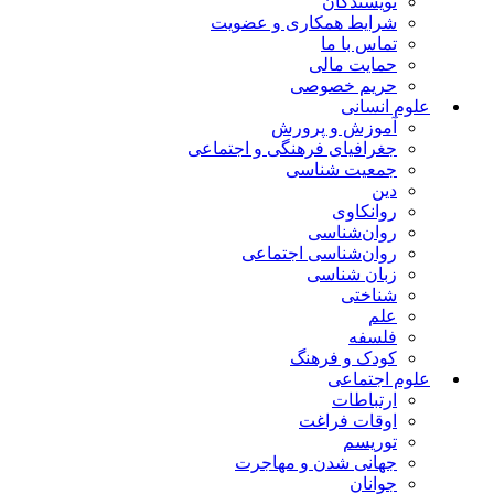
نویسندگان
شرایط همکاری و عضویت
تماس با ما
حمایت مالی
حریم خصوصی
علوم انسانی
آموزش و پرورش
جغرافیای فرهنگی و اجتماعی
جمعیت شناسی
دین
روانکاوی
روان‌شناسی
روان‌شناسی اجتماعی
زبان شناسی
شناختی
علم
فلسفه
کودک و فرهنگ
علوم اجتماعی
ارتباطات
اوقات فراغت
توریسم
جهانی شدن و مهاجرت
جوانان