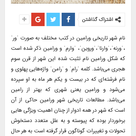
اشتراک گذاشتن
نام شهر تاریخی ورامین در کتب مختلف به صورت ˈورˈ
،ˈورنهˈ،ˈوارناˈ،ˈوروینˈ، ˈوارمˈ و ورامین ذکر شده ‌است
که شکل ورامین نام تثبت شده این شهر از قرن سوم
هجری می‌باشد. کلمه ˈرامˈ و ˈرامنˈ واژه‌هایی پهلوی و
نام فرشته‌ای که در بیست و یکم هر ماه به او سپرده
می‌شود و ورامین یعنی شهری که بهتر از رامین
می‌باشد. مطالعات تاریخی شهر ورامین حاکی از آن
است که شهر در همه ادوار از چنان اهمیت ویژگی هایی
برخوردار بوده که پیوسته و به علل متعدد دستخوش
تحولات و تغییرات گوناگون قرار گرفته است به هر حال