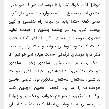
موبایل لذت خواندنش را با دوستانت شریک شو. حتی
بنشین اخبار صحیح و سالم بخوان. چه عیبی دارد؟ چه
کسی گفته حتما باید در میانه راه بنشینی و کپی
پیست کنی. برو سر چشمه بنشین و خودت تولید
محتوای درست و حسابی کن. آن‌قدر کتاب خوب
هست که بشود دور‌همی خواند و لذت برد و خندید.
مگر ما با دوستان کرگدنی «سمک عیار» نمی‌خوانیم؟ از
سمک بدت می‌آید، بنشین ساعدی بخوان. ساعدی
دوست نداشتی، دولت‌آبادی. دولت‌آبادی دوست
نداشتی، مستعان. مستعان سنگین بود، قاضی. قاضی
حوصله‌ات را سر برد، نجف… همین «چنین کنند
بزرگان» را بگیرید و دور هم بخوانید و بخندید و چهارتا
چیز حسابی به معلوماتتان اضافه کنید. بنشینید انسان