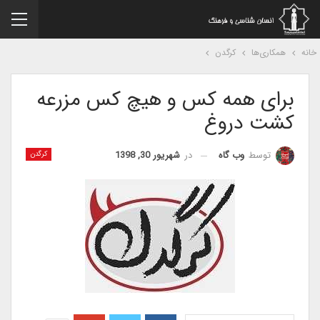
نه
همکاری‌ها
کرگدن
برای همه کس و هیچ کس مزرعه
کشت دروغ
در
شهریور 30, 1398
توسط
وب گاه
کرگدن