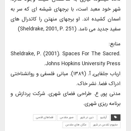
شهر خود معبد است، با برجهای شیشه ای که سر به
اسمان کشیده اند. او برجهای منهتن را کاتدرال های
سفید جدید می نامد. (Sheldrake, 2001, P. 251)
منابع:
Sheldrake, P. (2001). Spaces For The Sacred.
Johns Hopkins University Press.
ارباب جلفایی, آ. (۱۳۸۹). مبانی فلسفی و روانشناختی
ادراک فضا. نشر خاک.
مدنی پور, ع. طراحی فضای شهری. شرکت پردازش و
برنامه ریزی شهری.
آرشیو
دین در شهر
صور مقدس
فضاهای قدسی
مفهوم تقدس در شهر
مکان های مقدس