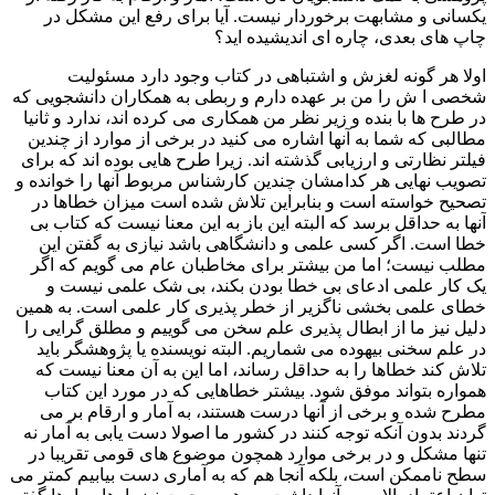
یکسانی و مشابهت برخوردار نیست. آیا برای رفع این مشکل در
چاپ های بعدی، چاره ای اندیشیده اید؟
اولا هر گونه لغزش و اشتباهی در کتاب وجود دارد مسئولیت
شخصی ا ش را من بر عهده دارم و ربطی به همکاران دانشجویی که
در طرح ها با بنده و زیر نظر من همکاری می کرده اند، ندارد و ثانیا
مطالبی که شما به آنها اشاره می کنید در برخی از موارد از چندین
فیلتر نظارتی و ارزیابی گذشته اند. زیرا طرح هایی بوده اند که برای
تصویب نهایی هر کدامشان چندین کارشناس مربوط آنها را خوانده و
تصحیح خواسته است و بنابراین تلاش شده است میزان خطاها در
آنها به حداقل برسد که البته این باز به این معنا نیست که کتاب بی
خطا است. اگر کسی علمی و دانشگاهی باشد نیازی به گفتن این
مطلب نیست؛ اما من بیشتر برای مخاطبان عام می گویم که اگر
یک کار علمی ادعای بی خطا بودن بکند، بی شک علمی نیست و
خطای علمی بخشی ناگزیر از خطر پذیری کار علمی است. به همین
دلیل نیز ما از ابطال پذیری علم سخن می گوییم و مطلق گرایی را
در علم سخنی بیهوده می شماریم. البته نویسنده یا پژوهشگر باید
تلاش کند خطاها را به حداقل رساند، اما این به آن معنا نیست که
همواره بتواند موفق شود. بیشتر خطاهایی که در مورد این کتاب
مطرح شده و برخی از آنها درست هستند، به آمار و ارقام بر می
گردند بدون آنکه توجه کنند در کشور ما اصولا دست یابی به آمار نه
تنها مشکل و در برخی موارد همچون موضوع های قومی تقریبا در
سطح ناممکن است، بلکه آنجا هم که به آماری دست بیابیم کمتر می