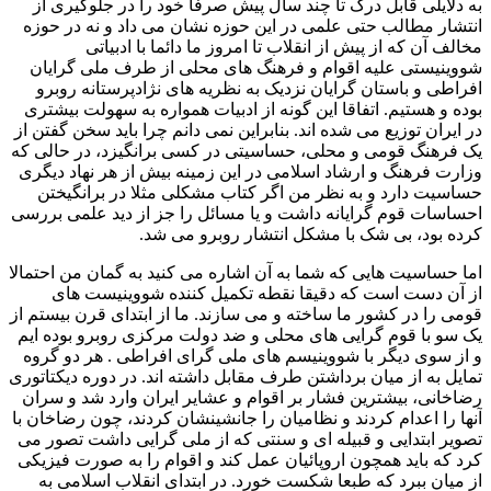
به دلایلی قابل درک تا چند سال پیش صرفا خود را در جلوگیری از
انتشار مطالب حتی علمی در این حوزه نشان می داد و نه در حوزه
مخالف آن که از پیش از انقلاب تا امروز ما دائما با ادبیاتی
شووینیستی علیه اقوام و فرهنگ های محلی از طرف ملی گرایان
افراطی و باستان گرایان نزدیک به نظریه های نژادپرستانه روبرو
بوده و هستیم. اتفاقا این گونه از ادبیات همواره به سهولت بیشتری
در ایران توزیع می شده اند. بنابراین نمی دانم چرا باید سخن گفتن از
یک فرهنگ قومی و محلی، حساسیتی در کسی برانگیزد، در حالی که
وزارت فرهنگ و ارشاد اسلامی در این زمینه بیش از هر نهاد دیگری
حساسیت دارد و به نظر من اگر کتاب مشکلی مثلا در برانگیختن
احساسات قوم گرایانه داشت و یا مسائل را جز از دید علمی بررسی
کرده بود، بی شک با مشکل انتشار روبرو می شد.
اما حساسیت هایی که شما به آن اشاره می کنید به گمان من احتمالا
از آن دست است که دقیقا نقطه تکمیل کننده شووینیست های
قومی را در کشور ما ساخته و می سازند. ما از ابتدای قرن بیستم از
یک سو با قوم گرایی های محلی و ضد دولت مرکزی روبرو بوده ایم
و از سوی دیگر با شووینیسم های ملی گرای افراطی . هر دو گروه
تمایل به از میان برداشتن طرف مقابل داشته اند. در دوره دیکتاتوری
رضاخانی، بیشترین فشار بر اقوام و عشایر ایران وارد شد و سران
آنها را اعدام کردند و نظامیان را جانشینشان کردند، چون رضاخان با
تصویر ابتدایی و قبیله ای و سنتی که از ملی گرایی داشت تصور می
کرد که باید همچون اروپائیان عمل کند و اقوام را به صورت فیزیکی
از میان ببرد که طبعا شکست خورد. در ابتدای انقلاب اسلامی به