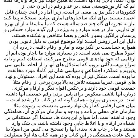
توان اعتماد بالایی به آنها داشت. به همین جهت نیز بارها و بارها گفته
ایم که کار پوزیتویستی مبتنی بر عد و رقم در ایران حتی از
کشورهای دیگر نیز بی معنی تر است، زیرا آمار در اینجا چندان قابل
اعتماد نیستند. برای آنکه ساختارهای آماری بتوانند استحکام پیدا کنند
نیاز به تجربه ای گاه چند صد ساله هست که ما متاسفانه از آن بهره
ای نداریم. آمار در همه موارد و به ویژه در این گونه موارد حساس و
پرسمان برانگیز، بسیار ناقص و بعضا متناقض و شکننده هستند.
دلیل این امر روشن است: اولا موضوع قومی به دلیل تابویی بودن
همواره حساسیت بر انگیز بوده و آمار و ارقام دقیقی درباره آن
اصولا مطرح نمی شده است. در بسیاری موارد ما ناچار بوده ایم از
ارقامی که خود نهادهای قومی مطرح می کنند، استفاده کنیم و یا به
سراع نویسندگانی برویم که استدلال های آنها را از لحاظ علمی نمی
پذیریم و عملکرد اجتماعی و سیاسی شان نیز کاملا مورد مخالفت
ما بوده است. مشکل نیز آن بوده که همه این افراد، مسئولان و نهاد
های قومی، تقریبا همیشه تلاش به بالا بردن برخی از ارقام مثلا
جمعیت قومی خود دارند و برعکس اقوام دیگر و ارقام مرکزی،
درباره آنها تلاشی معکوس برای پایین بردن رقم جمعیتی آنها داشته
است. در بسیاری موارد – همان گونه که در کتاب ذکر شده است –
میان حتی ارقامی که از یک نهاد رسمی به دست ما رسیده مثلا
سازمان های محلی برنامه و بودجه و سازمان مرکزی آن، هماهنگی
وجود نداشته است. اما سوای این بحث ها، مسلما اگر مستنداتی بر
اشتباه در ارقام و یا اغلاط چاپی وجود داشته باشد، بی شک وارد
هستند و ما در چاپ های بعدی آنها را تصحیح می کنیم. من اصولا بنا
بر یک عادت همیشگی در این کتاب و در همه کتاب ها، اولا مسئولیت