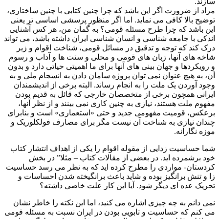
سازند.
مراد از ضرورت اگر این باشد که چرا چنین کتابی با چنین ساختاری،
توضیح بالا کافی می نماید. اما اگر منظور پرسشی اساسی تر یعنی
این باشد که چرا طرح مسئله قومی؟ به گمان من، هر کس آشنایی
اندکی با جامعه شناسی و انسان شناسی ایران داشته باشد، می تواند
درک کند که توجه و تدقیق در مسائل قومی، شناخت اقوام و زیر
شاخه های آنها، زبان های قومی و محلی و سنت ها و آداب و رسوم
و رویکردها و جهان بینی های آنها برای ما اهمیتی حیاتی دارد و بدون
آن، به هیچ عنوان نمی توان پروژه سامان دادن به انسجام ملی و به
وجود آوردن یک ملت را به انجام رساند. البته برخی از اندیشمندان
ایرانی همچون برخی از متخصصان خارجی که قائل به قدیم بودن
مفهوم ملت هستند، نیازی به چنین کاری نمی بینند و از نظر آنها،
برعکس، قومیت مفهومی جدید و حتی «استعماری» است و بنابرای
چندان نیازی به شناخت آن نیست مگر برای مصارف فولکلوریک و
موزه نگارانه.
شما حساسیت زدایی از مقوله اقوام را یکی از اهداف انتشار کتاب
خود برشمرده اید. در بعضی از مقالات کتاب – مثلا” در بخش
کردستان- مواردی را مطرح کرده اید که به نظر می رسد حساسیت
زا و تنش برانگیز بوده و شاید باعث برانگیخته شدن احساسات و
تحریک عده ای دیگر شود. آیا این کار علت خاصی داشته؟
نمی دانم به چه چیزی اشاره می کنید، اما این نکته را خاطر نشان
می کنم که حساسیت و تابویی بودن در ایران نسبت به مسئله قومی