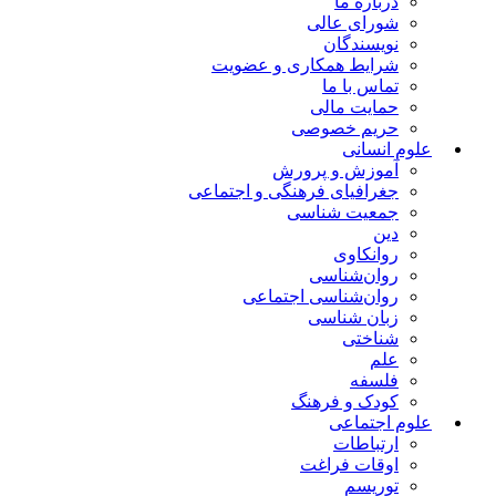
درباره ما
شورای عالی
نویسندگان
شرایط همکاری و عضویت
تماس با ما
حمایت مالی
حریم خصوصی
علوم انسانی
آموزش و پرورش
جغرافیای فرهنگی و اجتماعی
جمعیت شناسی
دین
روانکاوی
روان‌شناسی
روان‌شناسی اجتماعی
زبان شناسی
شناختی
علم
فلسفه
کودک و فرهنگ
علوم اجتماعی
ارتباطات
اوقات فراغت
توریسم