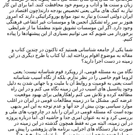
زبان و سنت ها و آداب و رسوم خود محافظت کنند. اما برای این کار
نیاز به کمک های مالی یعنی تخصیص بودجه دارند(چون اقتصاد در
ایران دولتی است) و نیاز به نبود موانع بوروکراتیکی دارند که امروز
هنوز بر سر راه تشکیل انجمن ها و موسسات غیر انتفاعی فرهنگی
وجود دارد. اگر این موسسات تشویق شوند مطمئنا ما از شرایطی
برخوردار می شویم که می توانیم بسیاری از این پیشنهادها را پیاده
کنیم.
شما یکی از جامعه شناسانی هستید که تاکنون در چندین کتاب و
مقاله به موضوع اقوام پرداخته اید. آیا کتاب یا طرح دیگری در این
زمینه در دست اجرا دارید؟
نگاه من به مسئله قومی، از رویکرد قوم شناسانه نیست؛ یعنی
لزوما قوم خاصی را در نظر ندارم. بلکه از نگاه آسیب شناسانه
است یعنی به قومیت و روابط آن با ملیت و با جهانی شدن به دلیل
وجود پتانسیل های آسیب در این زمینه نگاه می کنم و در این راه
مطالعه کرده و تلاش می کنم راهکارهایی برای بهبود موقعیت
عرضه کنم. مشکل ما در زمینه مطالعات قومی در ایران در اغلب
موارد سیاسی بودن بیش از حد آنها و عدم توجه به این امر بدیهی
بوده است که مسئله قومی در ایران را باید در چارچوب های ملی و
بررسی کرد و نه به عنوان امری جدا و حاشیه ای. اما درباره پروژه
در این زمینه، البته من نه فقط همچون گذشته در این زمینه در
صورت نیاز دستگاه های اجرایی، برنامه های پژوهشی را پیش می
برم، اما خودم شخصا نیز پروژه بزرگی با عنوان «تاریخ فرهنگی