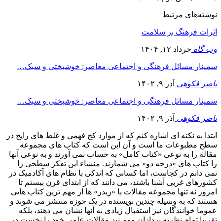
نوشته‌های مرتبط
اثرات فرهنگ بر سلامت
وب گاه
خرداد ۱۲, ۱۴۰۴
سمینار مسائل فرهنگی و اجتماعی معاصر: خوشبختی و سبک…
ناصر فکوهی
آذر ۹, ۱۴۰۲
سمینار مسائل فرهنگی و اجتماعی معاصر: خوشبختی و سبک…
ناصر فکوهی
آذر ۹, ۱۴۰۲
ابتدا به نکته ای اشاره کنم که از موارد کج فهمی و غلط های رایج در
سطح مطبوعات ما است و آن این است که کتاب های مجموعه
مقاله را به نوعی «کتاب کامل» به حساب نمی آورند و به نوعی آنها
را کتاب های «درجه دو» می شمارند. منشاء این تفکر سطحی را
نمی دانم در کجاست، اما کسانی که اندکی با نظام های آکادمیک در
کشورهای غربی آشنا باشند، می دانند که از ابتدای قرن بیستم تا
امروز نه تنها مجموعه مقالات یا «ریدر» ها از مهم ترین کتاب هایی
هستند که به وسیله چندین نویسنده در یک حوزه منتشر می شوند و
عموما خوانندگان نیز استقبال زیادی به آنها نشان می دهند، بلکه
تقریبا تمام نظریه پردازان مهم نیز مقالات علمی خود را نخست در