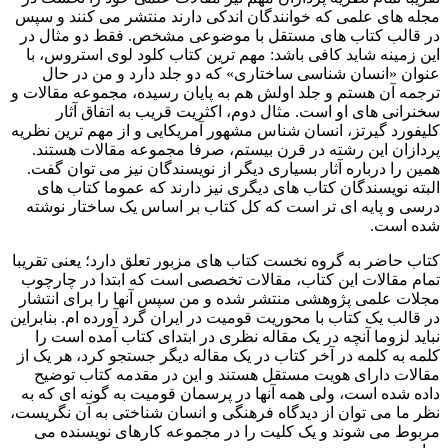
مجله های علمی که خوانندگان اندکی دارند منتشر می کنند و سپس
در قالب کتاب های مستقل با موضوعی مشخص. فقط دو مثال در
این زمینه شاید کافی باشد: مهم ترین کتاب کلود لوی استروس، با
عنوان «انسان شناسی ساختاری» که دو جلد دارد و من در حال
ترجمه آن هستم و جلد اولش هم به پایان رسیده، مجموعه مقالات و
سخنرانی های او است. مثال دوم، اکثریت قریب به اتفاق آثار
کلیفورد گیرتز، انسان شناس مشهور آمریکایی و از مهم ترین نظریه
پردازان این رشته در قرن بیستم، صرفا مجموعه مقالات هستند.
همین را درباره آثار بسیاری دیگر از نویسندگان نیز می توان گفت.
البته نویسندگان کتاب های دیگری نیز دارند که عموما کتاب های
درسی و پایه ای تر است که کل کتاب بر اساس یک ساختار نوشته
شده است.
کتاب حاضر به گروه نخست کتاب های مزبور تعلق دارد؛ یعنی تقریبا
تمام مقالات این کتاب، مقالات تخصصی است که ابتدا در چارچوب
مجلات علمی پژوهشی منتشر شده و من سپس آنها را برای انتشار
در قالب یک کتاب با محوریت قومیت در ایران گرد آورده ام. بنابراین
نباید لزوما آنچه در یک مقاله نظری در ابتدای کتاب آمده است را
کلمه به کلمه در آخر کتاب در یک مقاله دیگر جستجو کرد، هر یک از
مقالات دارای هویت مستقل هستند و این در مقدمه کتاب توضیح
داده شده است، ولی همه آنها در پرسمان قومیت به گونه ای که به
نظر ما می توان از دیدگاه فرهنگی و انسان شناختی به آن نگریست،
مربوط می شوند و یک کلیت را در مجموعه کارهای نویسنده می