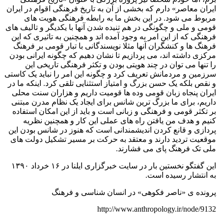
ایران معاصر» دارم که بخشی از آن به تاریخ فرهنگی اقوام در ایران
مربوط می شود. در این بخش ما به رابطه فرهنگی هویت های
قومی و ملی و چگونگی در هم تنیده شدن آنها با یکدیگر و تالیف های
فرهنگی که از این امر به وجود آمده اند و همچنین به تاثیری که این
فرهنگ ها و کنشگران آنها مثلا نویسندگانی با تبار قومی بر فرهنگ
مرکزی داشته اند، می پردازیم تا نشان دهیم که چگونه ایرانی بودن
را تنها می توان در چند هویتی بودن و تکثر فرهنگی تاریخی این
سرزمین و مردمانش تعریف کرد و چگونه این امر را نباید یک کاستی
و نقص بلکه یک حسن بزرگ و امتیاز استثنایی تلقی کرد. اینکه ما در
ایران پنجاه زبان قومی وده ها قومیت داریم و هزاران سنت محلی
داریم، برای ما بزرگ ترین شانس برای ایجاد یک نظام مدرن مبتنی
بر تکثر قومی و فرهنگی و زبانی است و باید از این امکان استفاده
کنیم و هدف من یافتن راه های عملی این کار و همچنین نظریه
پردازی و قانع کردن اندیشمندانی است که هنوز در شانس بودن این
موقعیت تردید دارند و معتقد به حرکت بر مسیر تشکیل دولت های
ملی تک فرهنگ پای می فشارند.
این گفتگو نخستین بار در سایت خبرگزاری ایلنا در ۱۶ خرداد ۱۳۹۰
به انتشار رسیده است.
پرونده ی «ناصر فکوهی» در انسان شناسی و فرهنگ
http://www.anthropology.ir/node/9132