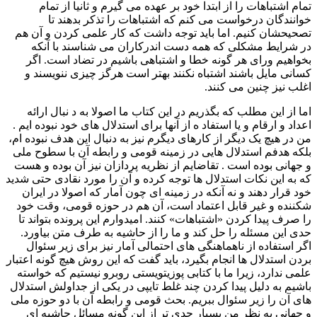
تمام اشتباهات را از ابتدا خود بر عهده می گیرم و ثانیا از تمام
خوانندگان درخواست می کنم که اشتباهات را تذکر بدهند تا
تصحیحشان کنیم. اما باید توجه داشت که کار علمی کردن و آن هم
در شرایط مشکلی که همه دست اندرکاران می شناسند با آنکه
بخواهیم ورای هر گونه خطا و اشتباهی باشیم در تضاد است. اگر
کسانی مایل باشند اشتباه نکنند بهتر است هرگز چیزی ننویسند و
اغلب نیز چنین می کنند.
اما از این مطلب که بگذریم در این کتاب ما اصولا به د نبال ارائه
اعداد و ارقام و یا استفاد ه از آنها برای استدلال های خود نبوده ایم .
من در هیچ یک دیگر از کارهای دیگرم نیز به دنبال این هدف نبوده ام،
بلکه هدفم استدلال هایی در زمینه قومی و رابطه آن با سطوح ملی
و جهانی بوده است . تقاضایم از نظریه پردازان نیز آن بوده و هست
که به این نکات استدلال ها توجه کرده و آن را مورد نقادی حتی شدید
خود قرار دهند و نه آنکه در زمینه ای چون آمار که اصولا در ایران
شکننده و غیر قابل اعتماد است، آن هم در حوزه قومی، وقت خود
را صرف پیدا کردن «اشتباهات» کنند. امیدوارم این پرونده بتواند تا
حدی این مسئله را حل کند و ما را از حاشیه به طرف متن بیاورد.
اگر استفاده از ناهماهنگی های احتمالی آمار نیز برای زیر سئوال
بردن استدلال ها انجام بگیرد، باید گفت که این روش هیچ گونه اعتبار
علمی ندارد، زیرا ما با کتابی پوزیتویستی روبرو نیستیم که خواسته
باشیم به دلیل پیدا کردن چند غلط تایپی در یکی از جداولش استدلال
های آن را زیر سئوال ببریم. بحث قومی و رابطه آن با دو حوزه ملی
و جهانی به نظر من بسیار جدی تر از این گونه مسائل حاشیه ای