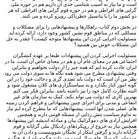
است و ما نیاز به آسیب شناسی جدی آن داریم هم در حوزه ملی
گرایی های افراطی و هم در حوزه قوم گرایی های افراطی که هر
دو کشور ما را با پتانسیل خطرناکی روبرو کرده و می کنند.
در بخش دوم کتاب، راهکارها و پیشنهادهایی را برای مشکلات و
مسائلی که در مناطق قوم نشین کشور وجود دارد، ارائه کرده اید.
مسئولیت اجرایی کردن این پیشنهادها متوجه کیست؟ چقدر به حل
این مشکلات خوش بین هستید؟
مسئولیت اجرایی کردن این پیشنهادات طبعا بر عهده کنشگران
اجتماعی هم در معنای عام آن و هم در معنای خاص آن است. ما در
ایران عادت کرده ایم که همه چیز را از دولت بخواهیم و بنابراین
وقتی پیشنهادی مطرح می شود همه نگاه ها به سوی دولت می رود.
نظر من آن است که دولت باید تصدی گری و دخالت خود را در این
گونه امور کنار بگذارد و به سیاستگزاری های کلان مشغول شود و
البته نظارت کامل خود را نیز داشته باشد. بنابراین فکر می کنم
بهترین کاری که دولت می تواند بکند، کمک به سازمان های غیر
انتفاعی و مدنی برای اجرای چنین پیشنهاداتی و فراهم کردن زمینه
های عملی شدن آنها است. پیشنهادهایی که ما مطرح کرده ایم نیاز
به تداوم سیاست تنش زدایی از مسئله قومی دارند و همچنین
افزایش آزادی های دموکراتیک بیان و مبادله اندیشه. این پیشنهادها
همچنین نیاز به خروج از رویکردهای رادیکال ملی گرایانه و قوم
گرایانه دارند و گرفتن ابتکار از نخبگان شووینیست و دادن آن به
مردمانی که سال های سال است می دانند چگونه باید از فرهنگ و