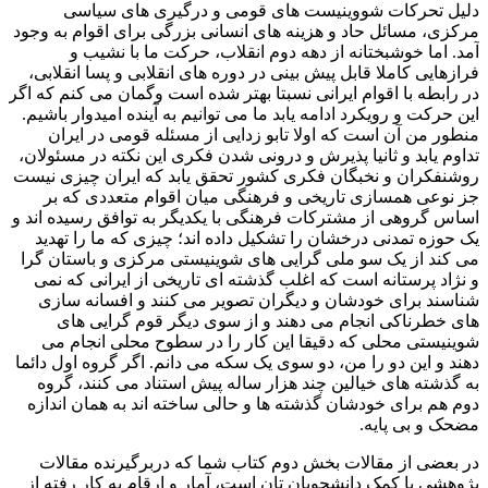
دلیل تحرکات شووینیست های قومی و درگیری های سیاسی
مرکزی، مسائل حاد و هزینه های انسانی بزرگی برای اقوام به وجود
آمد. اما خوشبختانه از دهه دوم انقلاب، حرکت ما با نشیب و
فرازهایی کاملا قابل پیش بینی در دوره های انقلابی و پسا انقلابی،
در رابطه با اقوام ایرانی نسبتا بهتر شده است وگمان می کنم که اگر
این حرکت و رویکرد ادامه یابد ما می توانیم به آینده امیدوار باشیم.
منطور من آن است که اولا تابو زدایی از مسئله قومی در ایران
تداوم یابد و ثانیا پذیرش و درونی شدن فکری این نکته در مسئولان،
روشنفکران و نخبگان فکری کشور تحقق یابد که ایران چیزی نیست
جز نوعی همسازی تاریخی و فرهنگی میان اقوام متعددی که بر
اساس گروهی از مشترکات فرهنگی با یکدیگر به توافق رسیده اند و
یک حوزه تمدنی درخشان را تشکیل داده اند؛ چیزی که ما را تهدید
می کند از یک سو ملی گرایی های شوینیستی مرکزی و باستان گرا
و نژاد پرستانه است که اغلب گذشته ای تاریخی از ایرانی که نمی
شناسند برای خودشان و دیگران تصویر می کنند و افسانه سازی
های خطرناکی انجام می دهند و از سوی دیگر قوم گرایی های
شوینیستی محلی که دقیقا این کار را در سطوح محلی انجام می
دهند و این دو را من، دو سوی یک سکه می دانم. اگر گروه اول دائما
به گذشته های خیالین چند هزار ساله پیش استناد می کنند، گروه
دوم هم برای خودشان گذشته ها و حالی ساخته اند به همان اندازه
مضحک و بی پایه.
در بعضی از مقالات بخش دوم کتاب شما که دربرگیرنده مقالات
پژوهشی با کمک دانشجویان تان است، آمار و ارقام به کار رفته از