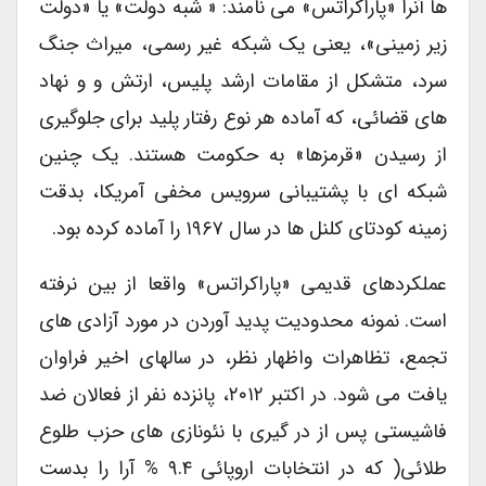
ها آنرا «پاراکراتس» می نامند: « شبه دولت» یا «دولت
زیر زمینی»، یعنی یک شبکه غیر رسمی، میراث جنگ
سرد، متشکل از مقامات ارشد پلیس، ارتش و و نهاد
های قضائی، که آماده هر نوع رفتار پلید برای جلوگیری
از رسیدن «قرمزها» به حکومت هستند. یک چنین
شبکه ای با پشتیبانی سرویس مخفی آمریکا، بدقت
زمینه کودتای کلنل ها در سال ۱۹۶۷ را آماده کرده بود.
عملکردهای قدیمی «پاراکراتس» واقعا از بین نرفته
است. نمونه محدودیت پدید آوردن در مورد آزادی های
تجمع، تظاهرات واظهار نظر، در سالهای اخیر فراوان
یافت می شود. در اکتبر ۲۰۱۲، پانزده نفر از فعالان ضد
فاشیستی پس از در گیری با نئونازی های حزب طلوع
طلائی( که در انتخابات اروپائی ۹.۴ % آرا را بدست