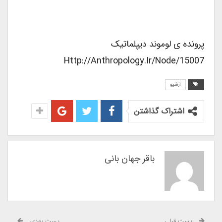
پرونده ی لوموند دیپلماتیک
Http://anthropology.ir/node/15007
آرشیو
اشتراک گذاشتن
باقر جهان بانی
پست قبلی
پست بعدی