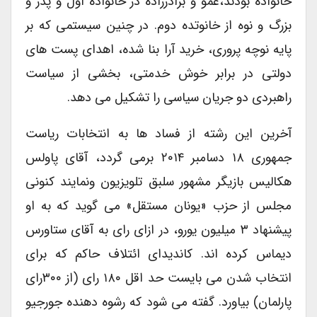
خانواده بودند،عمو و برادرزاده در خانواده اول و پدر و
بزرگ و نوه از خانوتده دوم. در چنین سیستمی که بر
پایه نوچه پروری، خرید آرا بنا شده، اهدای پست های
دولتی در برابر خوش خدمتی، بخشی از سیاست
راهبردی دو جریان سیاسی را تشکیل می دهد.
آخرین این رشته از فساد ها به انتخابات ریاست
جمهوری ۱۸ دسامبر ۲۰۱۴ برمی گردد، آقای پاولس
هکالیس بازیگر مشهور سلبق تلویزیون ونمایند کنونی
مجلس از حزب «یونان مستقل» می گوید که به او
پیشنهاد ۳ میلیون یورو، در ازای رای به آقای ستاورس
دیماس کرده اند. کاندیدای ائتلاف حاکم که برای
انتخاب شدن می بایست حد اقل ۱۸۰ رای (از ۳۰۰رای
پارلمان) بیاورد. گفته می شود که رشوه دهنده جورجیو