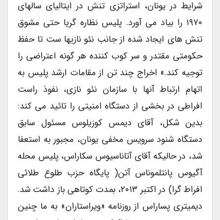
شرایط در یونان، استراتزی تنش در ایتالیای سالهای
۱۹۷۰ را بیاد می آورد. پلیس نظاره گریا حتی مشوق
تنش های ایجاد شده از جانب نئو نازیها ست تا حفظ
حکومتی مقتدر و سر کوب کننده هر گونه اعتراضی را
توجیه کند.» اخراج چند تن از مقامات ارشد پلیس به
اتهام ارتباط آنها با سازمان نئو نازی، نفوذ راست
افراطی در بخشی از دستگاه امنیتی را تائید می کند:
بدین شکل، آقای دیمس کوزیلوس مسئول سابق
دستگاه شنود سرویس مخفی یونان، مجبور به استعفا
شد، در حالیکه آقای آتاناسیوس سکاراس، پلیس محله
آگیوس پانتلموناس آتن( پایگاه حزب طلوع طلائی
افراط گرا) در اکتبر ۲۰۱۳، بمدت کوتاهی باز داشت شد.
دیمیتری پساراس از روزنامه «ویراستاران» به ما چنین