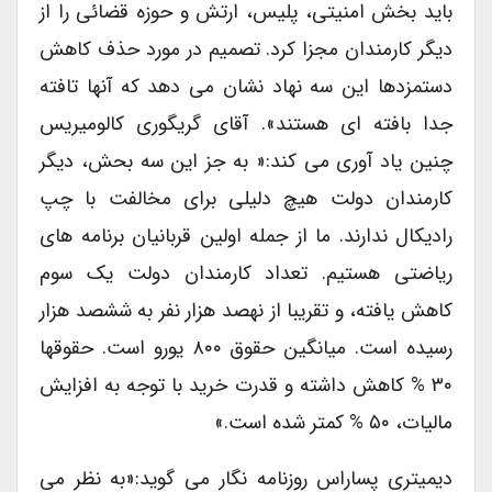
باید بخش امنیتی، پلیس، ارتش و حوزه قضائی را از
دیگر کارمندان مجزا کرد. تصمیم در مورد حذف کاهش
دستمزدها این سه نهاد نشان می دهد که آنها تافته
جدا بافته ای هستند». آقای گریگوری کالومیریس
چنین یاد آوری می کند:« به جز این سه بحش، دیگر
کارمندان دولت هیچ دلیلی برای مخالفت با چپ
رادیکال ندارند. ما از جمله اولین قربانیان برنامه های
ریاضتی هستیم. تعداد کارمندان دولت یک سوم
کاهش یافته، و تقریبا از نهصد هزار نفر به ششصد هزار
رسیده است. میانگین حقوق ۸۰۰ یورو است. حقوقها
۳۰ % کاهش داشته و قدرت خرید با توجه به افزایش
مالیات، ۵۰ % کمتر شده است.»
دیمیتری پساراس روزنامه نگار می گوید:«به نظر می