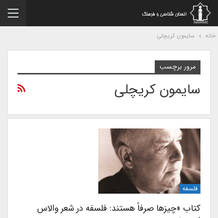
نه
سایمون کریچلی
مرور برچسب
سایمون کریچلی
فلسفه
کتاب «چیزها صرفاً هستند: فلسفه در شعر والاس