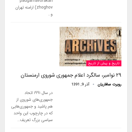
padgamavorakan
zhoghov) ارامنه تهران
و…
تاریخ و پیش از تاریخ
۲۹ نوامبر، سالگرد اعلام جمهوری شوروی ارمنستان
روبرت صافاریان
آذر 9, 1391
در سال ۱۹۹۱ اتحاد
جمهوری‌های شوروی از
هم پاشید و جمهوری‌هایی
که در چارچوب این واحد
سیاسی بزرگ تعریف…