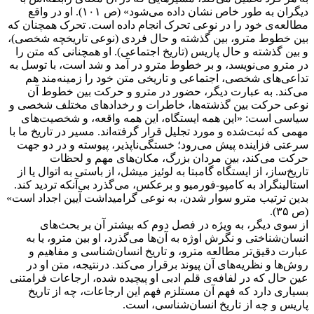
دیگران به طور خاص نشان داده می‌شود» (ص ۱۰۱). او در واقع
مطالعه‌ی خود را در نوعی تحرک انجام داده است. تحرک همچنان که
بین خطوط مترو، بین گذشته و حال فردی (نوعی تاریخچه شخصی)،
و بین گذشته و حال پاریس (تاریخ اجتماعی). او همچنانی که متن را
در مترو می‌نویسد، و بر خطوط مترو در آمد و شد است، با توسل به
تداعی‌های شخصی، اجتماعی و تاریخی متن خود را زمینه‌مند هم
می‌کند. به عبارت دیگر، حضور در مترو و حرکت بین خطوط آن
نوعی حرکت بین گذشته‌ها، خاطرات و رخدادهای مختلف شخصی و
سیاسی است: «این همه ایستگاه، این همه واقعه، و شخصیت‌های
مهمی که ثبت‌شده و مورد تجلیل قرار گرفته‌اند. مسیر در تاریخ ما با
سرعتی فزاینده پیش می‌رود؛ خستگی‌ناپذیر، پیوسته و در دو جهت
حرکت می‌کند، بین مردان بزرگ، مکان‌های مهم و لحظات
تاریخ‌ساز، از ایستگاه گامبتا به لوئیز میشل، از باستی به اتوال یا از
استالینگراد به کامپو-فورمیو و برعکس، می‌گذرد بی‌آنکه تردید کند.
بدین ترتیب مترو سوار شدن، به نوعی گرامیداشت آیین اجداد است»
(ص ۳۵).
از سوی دیگر، به ویژه در فصل دوم که بیشتر آن بر بحث‌های
انسان‌شناختی و نگرش اوژه به آن‌ها می‌گذرد، او بین مترو، یا به
عبارت دقیق‌تر مطالعه مترو، و تاریخ انسان‌شناسی و مفاهیم و
روش‌ها و نظریه‌های آن پیوند برقرار می‌کند. درنتیجه، متن او در
عین حال که در لفافه‌ی قلم ادبی او پیچیده شده، ارجاعات فرامتنی
بسیاری دارد که فهم آن مستلزم فهم این ارجاعات، چه از تاریخ
پاریس و چه از تاریخ انسان‌شناسی، است.