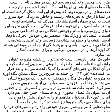
متن ادبی محض و نه یک رساله‌ی تئوریک در معنای تام آن است.
بلکه ملغمه‌ای از همه‌ی این‌ها است که با هنر اوژه و در چارچوب
دغدغه‌های او در دوره دوم، که پیش از این آمد، شکل گرفته است. او
در ابتدا با ارجاع به تجربه‌های زیسته و خاطرات زندگی خود مترو را
تبدیل به یک پرسمان انسان‌شناختی می‌کند که شایسته‌ی توجه
بیشتر و اساسی‌تر برای فهم منطق فرهنگی است. گویی مترو، این
دنیای زیرزمینی، با تمام وجوهش انعکاس دنیای اجتماعی بیرون
است با اقتضائات و ویژگی‌های منحصر بفرد خودش. تحرک، نام‌ها،
آدم‌ها، نقشه‌ها و خطوط، نشانه‌ها، ژست‌ها و تداعی‌های شخصی،
اجتماعی، تاریخی، سیاسی و بین‌فرهنگی از جمله موضوعاتی هستند
که اوژه آن‌ها را در مترو پی می‌گیرد و برای مخاطب آشکار
می‌سازد.
«این یک امتیاز پاریسی است که می‌توان از نقشه مترو به عنوان
راهنمای حافظه، ماشه خاطرات یا نوعی آینه جیبی استفاده کرد و
در آن انعکاس حس‌های گذشته را که یک لحظه می‌آیند و بعد فرار
می‌کنند دید» (ص ۱۴). این جمله به صریح‌ترین شکل ممکن نگاه اوژه
به مترو به عنوان یک مکان و همچنین به عنوان یک موضوع نشان
می‌دهد. هرچند او با افزودن صفت پاریسی از هر مترویی سخن
نمی‌گوید، که به علت سابقه مترو در پاریس و گسترش آن و حضور
آن به عنوان یک فضای محوری و نه حاشیه‌ای چنین حقی هم دارد،
اما در عین حال می‌توان مفاهیم او را به عنوان بینش و آموزه‌ای
برای مطالعه‌ی دیگر متروها نیز استفاده کرد. «هر جامعه با
تفاوت‌هایی کمتر و بیشتر متروی خودش را دارد و مسیرهای خود را
به هر فرد تحمیل می‌کند، مسیرهایی که در آن معنای رابطه‌اش با