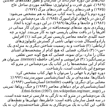
کتاب‌های این دوره عبارت‌اند از: سازمان و تطور دهکده‌های علائدین
(۱۹۶۹)، تئوری قدرت و ایدئولوژی: مطالعه موردی ساحل عاج
(۱۹۷۵) و قدرت‌های زندگی، قدرت‌های مرگ (۱۹۷۷).
دوره دوم یا اروپایی با سه کتاب مرتبط به هم مشخص می‌شود:
گردش در باغ‌های لوکزامبورگ (۱۹۸۵)، یک مردم‌شناس در مترو
(۱۹۸۶) و خانه‌ها و مکان‌ها (۱۹۸۹). در این دوره، اوژه با اتخاذ
رویکردی بدیع، متدهای توسعه‌یافته در طی دوران کار میدانی در
آفریقا را در بافت محلی پاریسی خود به کار می‌بندد. اوژه بر چه
جنبه کلیدی جامعه معاصر پاریسی تمرکز می‌کند: (۱) افزایش
پارادوکسیکال شدت تنهایی ناشی از گسترش تکنولوژی‌های
ارتباطی؛ (۲) شناخت و به رسمیت شناختن دیگری به منزله‌ی یک
«من»؛ (۳) نامکان، فضایی که هیچ کدام از مشخصه‌های آشنای
مکان را ندارد- برای نمونه، فضایی که هیچ گونه حس تعلقی
برنمی‌انگیزد؛ (۴) فراموشی و انحراف حافظه (memory). می‌توان هر
کدام از این مشخصه‌ها را در کتاب یک مردم‌شناس در مترو که
موضوع این یادداشت است، بازشناخت.
دوره چهارم یا جهانی را می‌توان با چهار کتاب مشخص کرد:
نامکان‌ها: مقدمه‌ای بر یک انسان‌شناسی سوپرمدرنیته (۱۹۹۲)؛
معنایی برای دیگری: واقعیت (actualite) انسان‌شناسی (۱۹۹۴)،
انسان‌شناسی‌ای برای دنیاهای معاصر (۱۹۹۴) و جنگ رویاها: تمرینی
در Ethni-fiction (1997). (en.wikipedian.org/marc_auge).
یک مردم‌شناس در مترو که به تازگی به فارسی ترجمه شده است،
در سه فصل سازمان یافته است: خاطره‌ها، تنهایی‌ها و نقطه‌های
تلاقی. این کتاب نه یک مردم‌نگاری به شکل شناخته‌شده‌ی آن، نه یک