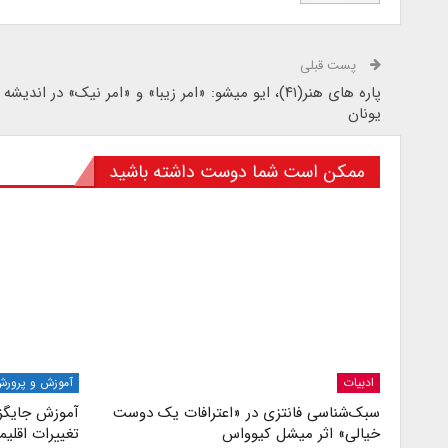
پست قبلی
پاره های هنر(۴۱)، ایو میشو: «امر زیبا» و «امر نیک» در اندیش
یونان
ممکن است شما دوست داشته باشید
ادبیات
آموزش و پرور
سبک‌شناسی فانتزی در «اعترافات یک دوست
آموزش جایگزی
خیالی» اثر میشل کیوواس
تغییرات اقلیم