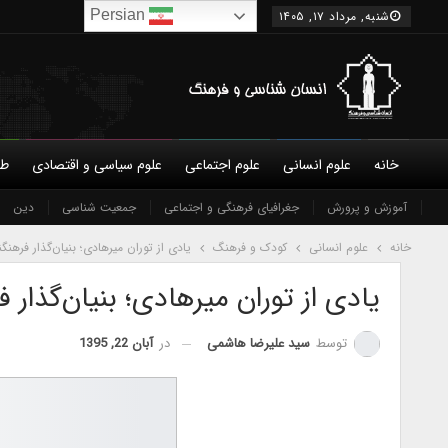
Persian
شنبه, مرداد ۱۷, ۱۴۰۵
خانه
علوم انسانی
علوم اجتماعی
علوم سیاسی و اقتصادی
طب
درباره ما
آموزش و پرورش
شورای عالی
نویسندگان
جغرافیای فرهنگی و اجتماعی
جمعیت شناسی
شرایط همکاری و عضویت
دین
تماس 
خانه
علوم انسانی
کودک و فرهنگ
یادی از توران میرهادی؛ بنیان‌گذار فرهنگ
یادی از توران میرهادی؛ بنیان‌گذار 
در
آبان 22, 1395
توسط
سید علیرضا هاشمی