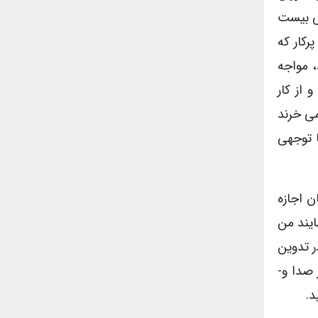
نی بیست
رکار که
، مواجه
از کار
می خرند
ا توجهی
 اجازه
ایند من
ر تدوین
 صدا و-
د.