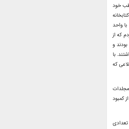
اطب خود
تابخانه
با واحد
م که از
بودند و
تند. با
لاعی که
 مجلدات
ز کمبود
مترجم و با کمک تعدادی