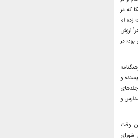
ا که در
 زده ام
اً ارزش
بود؛ در
هنگنامه
یسنده و
 جلدهای
مدارس و
تن وقت
 شورای