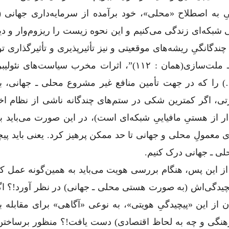
به اصطلاح «محلی»، خود برآمده از سرمایه‌داری جهانی (ب
انی شبکه‌ای زندگی می‌کنیم و این نحوه زیست را ریزوم‌وار و دی
ندگانگیِ ریشه‌های موقعیتی و نیز تأثیرپذیری و تأثیرگذاری تو
ببینیم، آنگاه نمی‌توانیم در “دور باطلِ فرایند دولت ـ ملت‌سازی(همان : ۱۱۲)”، اثرات مخرب سیاس
) را که در جهت تأمین منافع غیر مشروع محلی ـ جهانی، ب
رتی، اگر کمترین شکی در ستم‌های چندگانه ناشی از نظام اخت
ار از هستیِ مافیاییِ شبکه‌ای است)، در این صورت می‌باید ب
ی معمولِ محلی و جهانی تا حد ممکن پرهیز کرد. یعنی باید پی
حلی ـ جهانی درک کنیم.
 از این پس، هنگام بررسی هویت می‌باید به همین‌گونه عمل ک
ند پیچیدگی‌اش (به صورت هستی محلی ـ جهانی) در نظر آورد!؟ ا
ز این «پیچیدگیِ هویتی»، به نوعی «آگاهی» برای مقابله با
 فرهنگی و چه به لحاظ اقتصادی) دست یافت!؟ منظور برساختن 