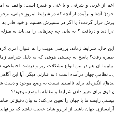
م از غربی و شرقی و یا غنی و فقیر) است: واقف به امک
د)؛ آشنا و برآمده از آنچه که در شرایط امروزِ جهانی،‌ برخو
سیرش قرار گرفت؟ یا اگر در مسیرش هستیم و خود قادر به د
ا دید و دریافت!؟ به بیانی چه چیزهایی را می‌باید به منزله 
با این حال، شرایط زمانه، بررسی هویت را به عنوان امری لاز
ن طفره رفت؟ پاسخ به چیستیِ هویتی که به دلیل شرایط زمان
ن بیابیم؛ آن‌ هم در بین انواع مشکلات ریز و درشت اجتماعی،
 نظامیِ جهان درآمده است ! به عبارتی دیگر، آیا این آگاهی
هدید‌ها)، انگیزه‌ا‌ی برای ناامیدی نسبت به وضع موجود و دست 
 قوی برای تغییر دادن شرایط و مقابله با وضع موجود!؟
 رابطه ما با جهان‌ را تعیین می‌کند؛ به بیان دقیق‌تر، ظاهراً
ادسازیِ جهان باشد. از این‌رو شاید عجیب نباشد که در نهای