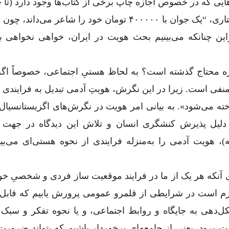
یی که در خصوص اجازه چاپ برخی از کتاب‌ها وجود دارد (تا 
به تعطیلی انتشارات منجر می‌شود)، به قول جلال ستاری، “یک جوان با ۴۰۰۰۰۰ تومان خود را شاعر م
 کتاب‌اش را چاپ کند! “(همان:۵۶). بنابراین چنانکه می‌بینیم بحث هویت در ایران، خواهی نخو
واره محتاج گذشته است؟ به لحاظ هستی‌ِ اجتماعی، خصوصاً اگ
منفی است. زیرا در این نگرش، هویتِ آدمی تبدیل به فرایندی
ته می‌شود». به بیانی امر هویت در نگرش‌های اگزیستانسیال، 
به دلیل پذیرش کنشگری انسان و تلاش این دیدگاه در جهت 
)، هویت آدمی را به‌منزله فرایندی از نحوه هستی‌ای می‌بین
ای آنکه هر یک از ما در فرایند موقعیت ساز‌ فردی و شخصیِ خ
لازم است در شرایطی از قلمرو عمومی پرورش یابیم که قابل 
‌دهی به جایگاه و روابط اجتماعی، و یا نحوه تفکر و سبک 
ت برود. یعنی از جامعه‌‌ای برخوردار باشیم که بتواند ضرور