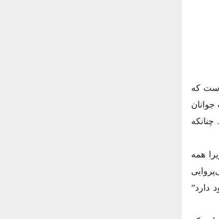
است که
صیت جوانان
چنانکه
را همه
‌پروایی
 دارد”