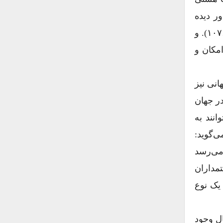
ور دیده
می‌شود که جوامعی می‌توانند موفق‌ باشند، که به درک ضرورت تعامل و اعتمادِ متقابل پی برده باشند (همان: ۱۰۷،۱۰۸). و
امکان و
انی نیز
ر جهان
نند به
‌گوید:
 می‌رسد
تمداران
 یک نوع
ال وجود