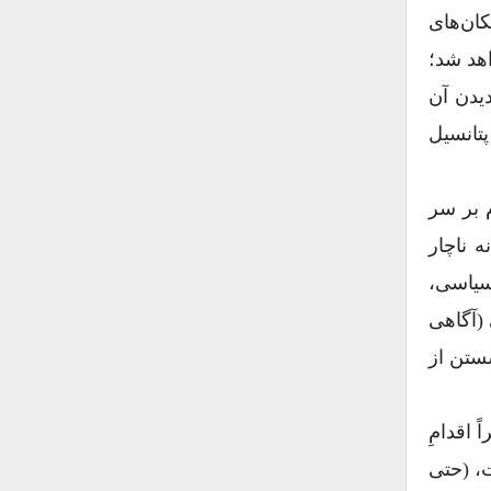
ان‌های
اهد شد؛
یدن آن
پتانسیل
م بر سر
ه ناچار
 سیاسی،
 (آگاهی
شستن از
 اقدامِ
ت، (حتی