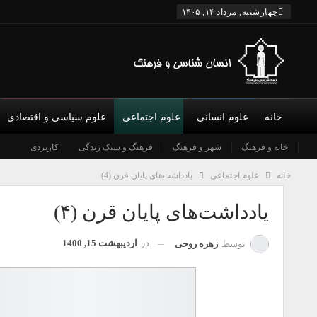
چهارشنبه, مرداد ۱۴, ۱۴۰۵
خانه
علوم انسانی
علوم اجتماعی
علوم سیاسی و اقتصادی
درباره ما
ارتباطات
خانه و فرهنگ
آموزش و پرورش
شورای عالی
اوقات فراغت
شهر و فرهنگ
توریسم
نویسندگان
جغرافیای فرهنگی و اجتماعی
فرهنگ و سبک زندگی
جهانی شدن و مهاجرت
جمعیت شناسی
کاربردی
شرایط همکاری و عضویت
جوانان
دین
تما
خانه
علوم اجتماعی
یادداشت‌های پایان قرن (4)
یادداشت‌های پایان قرن (۴)
در
اردیبهشت 15, 1400
توسط
زهره روحی