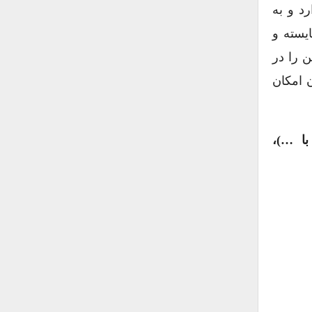
د و به
یسته و
 را در
 امکان
با …)،