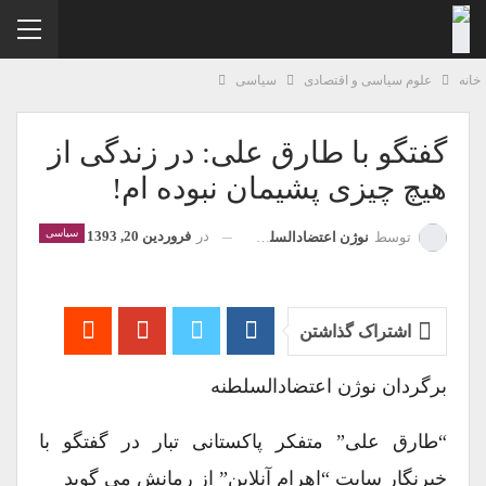
نه
علوم سیاسی و اقتصادی
سیاسی
گفتگو با طارق علی: در زندگی از
هیچ چیزی پشیمان نبوده ام!
سیاسی
در
فروردین 20, 1393
توسط
نوژن اعتضادالسلطنه
اشتراک گذاشتن
برگردان نوژن اعتضادالسلطنه
“طارق علی” متفکر پاکستانی تبار در گفتگو با
خبرنگار سایت “اهرام آنلاین” از رمانش می گوید