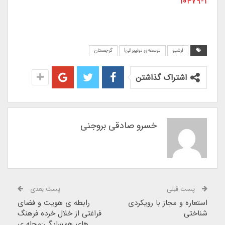
۱۰۴۷۹-۱
آرشیو
توسعه‌ی نولیبرالی!
گرجستان
اشتراک گذاشتن
خسرو صادقی بروجنی
پست قبلی
پست بعدی
استعاره و مجاز با رویکردی
رابطه ی هویت و فضای
شناختی
فراغتی از خلال خرده فرهنگ
های همسایگی:محله ی