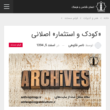
نه
هنر و ادبیات
فیلم مستند
«کودک و استثمار» اصلانی
در
اسفند 5, 1394
توسط
ناصر فکوهی
فیلم مستند