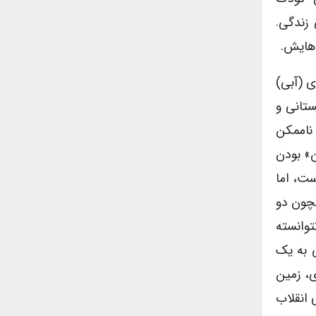
زندگی.
 هایش.
ی (آبی)
ستانی و
 ناممکن
ن» بودن
ست، اما
مچون دو
توانسته
ی به یک
ی، زمین
 انقلاب