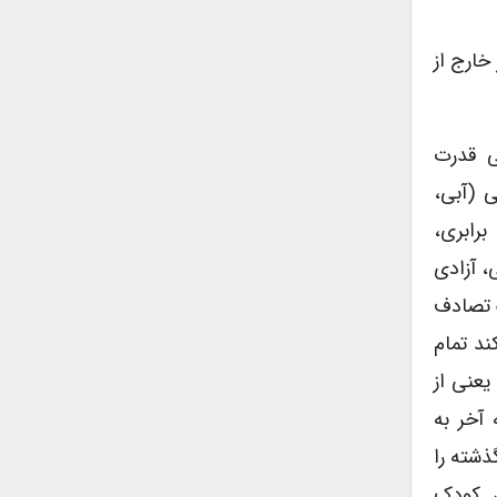
ر خارج از
ی قدرت
 (آبی،
برابری،
، آزادی
 تصادف
د تمام
یعنی از
آخر به
گذشته را
ش کودک