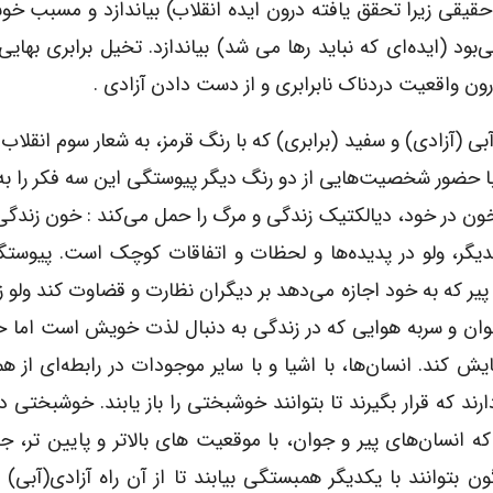
حقیقی زیرا تحقق یافته درون ایده انقلاب) بیاندازد و مسبب خ
‌بود (ایده‌ای که نباید رها می شد) بیاندازد. تخیل برابری بهای
درون واقعیت دردناک نابرابری و از دست دادن آزادی .
 (آزادی) و سفید (برابری) که با رنگ قرمز، به شعار سوم انقلاب 
با حضور شخصیت‌هایی از دو رنگ دیگر پیوستگی این سه فکر را به
 خون در خود، دیالکتیک زندگی و مرگ را حمل می‌کند : خون زندگ
دیگر، ولو در پدیده‌ها و لحظات و اتفاقات کوچک است. پیوست
یر که به خود اجازه می‌دهد بر دیگران نظارت و قضاوت کند ولو ز
 جوان و سربه هوایی که در زندگی به دنبال لذت خویش است اما
ش کند. انسان‌ها، با اشیا و با سایر موجودات در رابطه‌ای از 
ند که قرار بگیرند تا بتوانند خوشبختی را باز یابند. خوشبختی د
انسان‌های پیر و جوان، با موقعیت های بالاتر و پایین تر، ج
ن بتوانند با یکدیگر همبستگی بیابند تا از آن راه آزادی(آبی) و