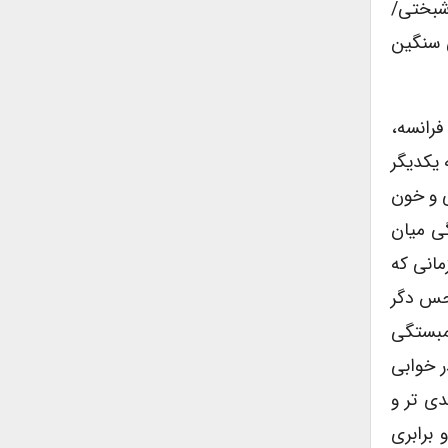
وشبختی/
ی سنگین
فرانسه،
 یکدیگر
ی و خون
گی میان
مانی که
 حس دگر
همبستگی
ر خوابی
دی تر و
 برابری