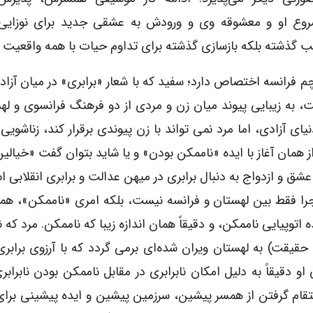
روع او و معشوقه وی و ورودش به عشقی جدید برای نوزایی 
ریب گذشته بلکه بازسازی گذشته برای تداوم حیات با همه واقعیت
 فرانسه اختصاص دارد؛ سفید که با شعار «برابری» در میان آزاد
است، به زیبایی پیوند میان زن و مردی از دو فرهنگ فرانسوی و له
یای آزادی، اما مرد نمی تواند با زن پیوندی برقرار کند، زناشویی
ز همان آغاز با ایده «ناممکن بودن» و یا شاید بتوان گفت «خیالی
ق و ازدواج به دنبال برابری در میهن عدالت و برابری انقلابی ا
جرا فقط بین لهستان و فرانسه نیست، بلکه امری «ناممکن»، ه
توپیایی ناممکن، و دقیقاً همان اندازه زیبا که ناممکن. مرد که ن
به حقیقت) به لهستان ویران شده‌ای برمی گردد که با آرزوی برابر
و دقیقاً به دلیل امکان نابرابری در مقابل ناممکن بودن نابرابر
تقام گرفتن از همسر پیشین، سرزمین پیشین و ایده پیشینی برای