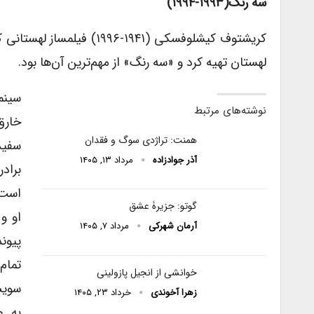
سه رنگ(۱۹۹۳-۱۹۹۴)
کریشتوف کیشلوفسکی (۱۹۴۱-
لهستان تهیه کرد و «سه رنگ» از مهم‌ترین آن‌ها بود.
سینم
نوشته‌های مرتبط
خارق
همنت: تراژدی سوگ و فقدان
سفید
آذر جوادزاده
مرداد ۱۳, ۱۴۰۵
برادر
است.
گوتو: جزیرۀ عشق
او و
آرمان شهرکی
مرداد ۷, ۱۴۰۵
پیون
تمام
خوانشی از انجیل پازولینی
سویش 
زهرا آخوندی
خرداد ۲۳, ۱۴۰۵
به ص