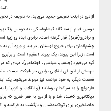
نامش
آزادی در اینجا تعریفی جدید می‌یابد، نه تعریف در تخ
دومین فیلم از سه گانه کیشلوفسکی، به دومین رنگ پرچم
و برادری(قرمز) قرار گرفته است: برابری ایده‌ای زیبا 
چشم‌اندازی برای خروج لهستان ِ در بند و ورود آن به دن
است، زیرا این پیوند، یک پیوند «عقیم» است و برابری ا
گره می‌خورد (جنسی، سیاسی ، اجتماعی)، مردی که در عش
سهمش از اتوپیای انقلابی برابری جز فلاکت نیست. ما
قسمت دیگر، به خود فرانسه نیز مربوط می‌شود. یک ایده ا
«ازدواج را به سرانجام برساند» (و انقلاب و اتوپیا را 
دیکتاتوری کشیده شد و با آزادی به فقر. فقری که برای ا
حاصلخیزی برای ثروتمند‌شدن و بازگشت به فرانسه و ان