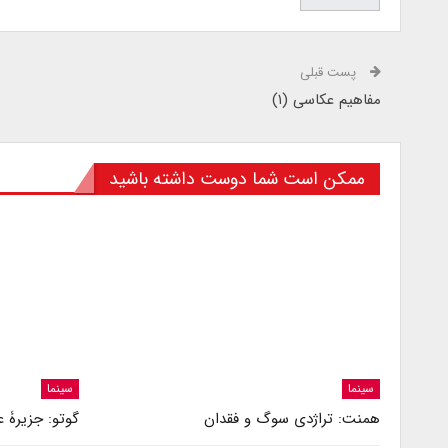
پست قبلی
مفاهیم عکاسی (۱)
ممکن است شما دوست داشته باشید
سینما
سینما
همنت: تراژدی سوگ و فقدان
گوتو: جزیرۀ 