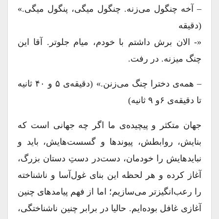
– آخه چنگول می‌زنه. چنگول میگی، پنگول میگی.»
(دقیقه
«- الان برش داشتم با خودم، میام جلوتر. آقا این
چنگ میزنه. در رفت.
– همه‌ی دخترا چنگ می‌زنن.» (دقیقه‌ی ۵ و ۴۰ ثانیه
تا دقیقه‌ی ۶و ۹ ثانیه)
جهان متکثر و پیچیده‌‌ی ما اگر چه جهانی است که
بنایش، روابطش، پیوندها و گسست‌هایش، باید و
نبایدهایش را خودمان، دست‌در دستِ دستان بزرگ،
آغاز کرده و هر لحظه این بنای غول‌آسا و ناشناخته
را رعب‌انگیزتر می‌سازیم؛ اما از فهم پیامد‌های چنین
آغازی غافل بوده‌‌ایم. حالیا در برابر چنین نا‌شناختگی،