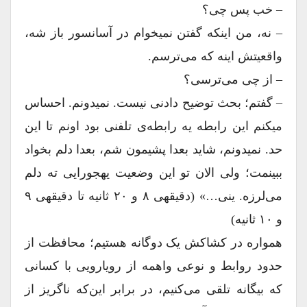
– خب پس چی؟
– نه، من اینکه گفتن نمیخوام در آسانسور باز شه،
واقعیتش اینه که می‌ترسم.
– از چی می‌ترسی؟
– گفتم؛ بحث توضیح دادنی نیست. نمیدونم. احساس
میکنم این رابطه یه رابطه‌ی تلفنی بود اونم تا این
حد. نمیدونم، شاید بعدا پشیمون شم، بعدا دلم بخواد
ببینمت؛ ولی الان تو این وضعیت یهجورایی ته دلم
می‌لرزه. ینی…» (دقیقهی ۸ و ۲۰ ثانیه تا دقیقهی ۹
و ۱۰ ثانیه)
همواره در کشاکش یک دوگانه هستیم؛ محافظت از
حدود روابط و نوعی واهمه از رویارویی با کسانی
که بیگانه تلقی می‌کنیم، در برابر این‌که ناگریز از