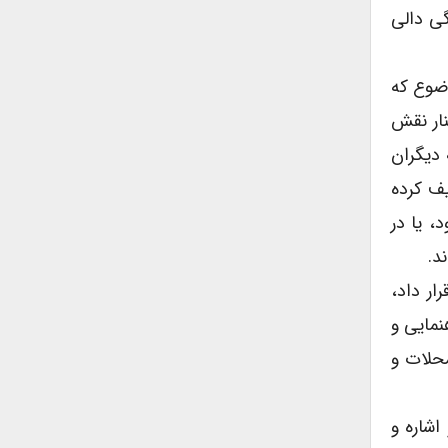
گی دالی
وضوع که
نار نقش
 دیگران
یف کرده
، یا در
د.
ار داد،
نمایی و
محلات و
اشاره و