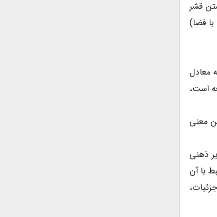
تن قشر
با فضا)
ه معادل
عه است،
تن معنی
یر ذهنی
ط با آن
جزئیات،