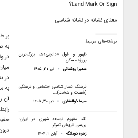
Land Mark Or Sign؟
معنای نشانه در نشانه شناسی
بر ط
نوشته‌های مرتبط
به ص
ظهور و افول «دانچی»ها، بزرگ‌ترین
در و
پروژه مسکن…
میان
سمیرا روشنائی
تیر ۳۰, ۱۴۰۵
در نش
فرهنگ انسان‌شناسی اجتماعی و فرهنگی
به مف
(شصت و هشت):…
آن ر
سیما ذوالفقاری
تیر ۳۰, ۱۴۰۵
رابط
حقیق
نقد مفهوم توسعه شهری در ایران:
بررسی تاریخی تمرکز…
درون
زهره دودانگه
آبان ۲, ۱۴۰۴