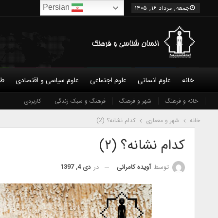
Persian
جمعه, مرداد ۱۶, ۱۴۰۵
خانه
علوم انسانی
علوم اجتماعی
علوم سیاسی و اقتصادی
طب
ادبیات
درباره ما
خانه و فرهنگ
شورای عالی
اسطوره شناسی
شهر و فرهنگ
سینما
نویسندگان
صدا و موسیقی
فرهنگ و سبک زندگی
شرایط همکاری و عضویت
کاربردی
عکس مستند
تماس 
ف
خانه
شهر و معماری
کدام نشانه؟ (2)
کدام نشانه؟ (۲)
در
دی 4, 1397
توسط
آویده کامرانی