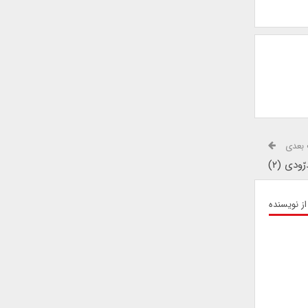
بعدی
ّودی (۲)
از نویسنده