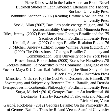
and Pierre Klossowski in the Latin American Erotic Novel
(Bucknell Studies in Latin American Literature and Theory).
Bucknell University Press
73. Winnubst, Shannon: (2007) Reading Bataille Now. Indiana
University Press
74. Stoekl, Allan (2007) Bataille’s peak: energy, religion, and
postsustainability University Of Minnesota Press
75. Biles, Jeremy: (2007) Ecce Monstrum: Georges Bataille and the
Sacrifice of Form. Fordham University Press
76. Kendall, Stuart: (2007) Georges Bataille. Reaktion Books
77. J. Mitchell, Andrew (Editor); Kemp Winfree, Jason (Editor):
(2009) The Obsessions of Georges Bataille: Community and
Communication. State University of New York Press
78. Brocklehurst, Robert John: (2009) Excessive Narratives:
Georges Bataille, Self-Sacrifice & the Communal Language of the
Yucatec Maya & U Chan Tsola’niEkBalam (The Short Story of The
Black Cat) (Axis). InkerMen Press
79. Mansfield, Nick: (2010) The God Who Deconstructs Himself:
Sovereignty and Subjectivity Between Freud, Bataille, and Derrida
(Perspectives in Continental Philosophy). Fordham University Press
80. Surya, Michel : (2010) Georges Bataille: An Intellectual
Biography. Trans by Krzysztof Fijalkowski and Michael
Richardson, Verso
81. Gasché, Rodolphe: (2012) Georges Bataille: On the Philosophy
of Georges Bataille. Trans by Roland Végso, Stanford University