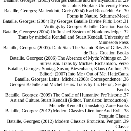
29. Bataille, Georges: (2003) Georges Bataille and the Mysticism of
Sin. Johns Hopkins University Press
30. Bataille, Georges; Mattenklott, Gert: (2004) Karl Blossfeldt: Art
Forms in Nature. Schirmer/Mosel
31. Bataille, Georges: (2004) By Georges Bataille Divine Filth: Lost
Writings by Georges Bataille. Creation Books
32. Bataille, Georges: (2004) Unfinished System of Nonknowledge.
Trans by michelle Kendall and Stuart Kendall, University of
Minnesota Press
33. Bataille, Georges: (2005): Dark Star: The Satanic Rites of Gilles
de Rais. Creation Books
34. Bataille, Georges: (2006) The Absence of Myth: Writings on
Surrealism. Trans by Michael Richardson, Verso
35. Bataille, Georges; Sontag, Susan; Biesenbach, Klaus (Author,
Editor): (2007) Into Me / Out of Me. HatjeCantz
36. Bataille, Georges; Leiris, Michel: (2008) Correspondence:
Georges Bataille and Michel Leiris. Trans by Liz Heron, Seagull
Books
37. Bataille, Georges: (2009) The Cradle of Humanity: Pre`historic
Art and Culture,Stuart Kendall (Editor, Translator, Introduction),
Michelle Kendall (Translator), Zone Books
38. Bataille, Georges: (2012) Modern Classics Literature And Evil.
Penguin Classic
39. Bataille, Georges: (2012) Modern Classics Eroticism. Penguin
Classic