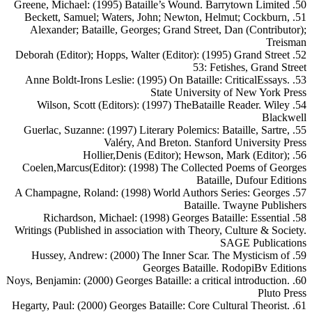
50. Greene, Michael: (1995) Bataille’s Wound. Barrytown Limited
51. Beckett, Samuel; Waters, John; Newton, Helmut; Cockburn,
Alexander; Bataille, Georges; Grand Street, Dan (Contributor);
Treisman
52. Deborah (Editor); Hopps, Walter (Editor): (1995) Grand Street
53: Fetishes, Grand Street
53. Anne Boldt-Irons Leslie: (1995) On Bataille: CriticalEssays.
State University of New York Press
54. Wilson, Scott (Editors): (1997) TheBataille Reader. Wiley
Blackwell
55. Guerlac, Suzanne: (1997) Literary Polemics: Bataille, Sartre,
Valéry, And Breton. Stanford University Press
56. Hollier,Denis (Editor); Hewson, Mark (Editor);
Coelen,Marcus(Editor): (1998) The Collected Poems of Georges
Bataille, Dufour Editions
57. A Champagne, Roland: (1998) World Authors Series: Georges
Bataille. Twayne Publishers
58. Richardson, Michael: (1998) Georges Bataille: Essential
Writings (Published in association with Theory, Culture & Society.
SAGE Publications
59. Hussey, Andrew: (2000) The Inner Scar. The Mysticism of
Georges Bataille. RodopiBv Editions
60. Noys, Benjamin: (2000) Georges Bataille: a critical introduction.
Pluto Press
61. Hegarty, Paul: (2000) Georges Bataille: Core Cultural Theorist.