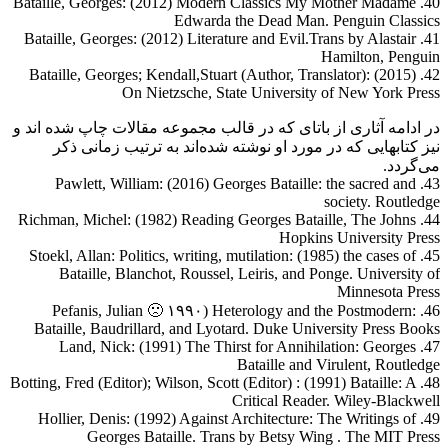
40. Bataille, Georges: (2012) Modern Classics My Mother Madame
Edwarda the Dead Man. Penguin Classics
41. Bataille, Georges: (2012) Literature and Evil.Trans by Alastair
Hamilton, Penguin
42. Bataille, Georges; Kendall,Stuart (Author, Translator): (2015)
On Nietzsche, State University of New York Press
در ادامه آثاری از باتای که در قالب مجموعه مقالات چاپ شده اند و
نیز کتابهایی که در مورد او نوشته‌ شده‌اند به ترتیب زمانی ذکر
می‌گردد.
43. Pawlett, William: (2016) Georges Bataille: the sacred and
society. Routledge
44. Richman, Michel: (1982) Reading Georges Bataille, The Johns
Hopkins University Press
45. Stoekl, Allan: Politics, writing, mutilation: (1985) the cases of
Bataille, Blanchot, Roussel, Leiris, and Ponge. University of
Minnesota Press
46. Pefanis, Julian 🙁 ۱۹۹۰) Heterology and the Postmodern:
Bataille, Baudrillard, and Lyotard. Duke University Press Books
47. Land, Nick: (1991) The Thirst for Annihilation: Georges
Bataille and Virulent, Routledge
48. Botting, Fred (Editor); Wilson, Scott (Editor) : (1991) Bataille: A
Critical Reader. Wiley-Blackwell
49. Hollier, Denis: (1992) Against Architecture: The Writings of
Georges Bataille. Trans by Betsy Wing . The MIT Press