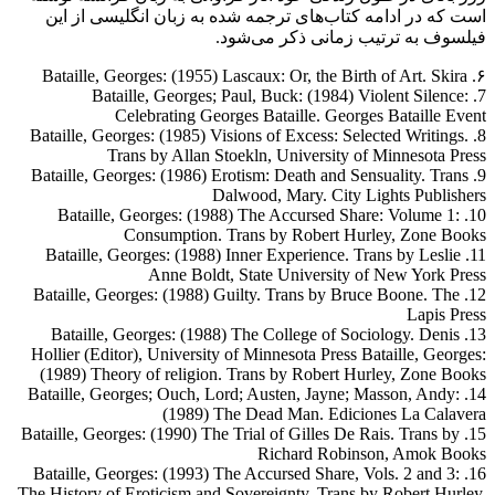
است که در ادامه کتاب‌های ترجمه‌ شده به زبان انگلیسی از این
فیلسوف به ترتیب زمانی ذکر می‌شود.
۶. Bataille, Georges: (1955) Lascaux: Or, the Birth of Art. Skira
7. Bataille, Georges; Paul, Buck: (1984) Violent Silence:
Celebrating Georges Bataille. Georges Bataille Event
8. Bataille, Georges: (1985) Visions of Excess: Selected Writings.
Trans by Allan Stoekln, University of Minnesota Press
9. Bataille, Georges: (1986) Erotism: Death and Sensuality. Trans
Dalwood, Mary. City Lights Publishers
10. Bataille, Georges: (1988) The Accursed Share: Volume 1:
Consumption. Trans by Robert Hurley, Zone Books
11. Bataille, Georges: (1988) Inner Experience. Trans by Leslie
Anne Boldt, State University of New York Press
12. Bataille, Georges: (1988) Guilty. Trans by Bruce Boone. The
Lapis Press
13. Bataille, Georges: (1988) The College of Sociology. Denis
Hollier (Editor), University of Minnesota Press Bataille, Georges:
(1989) Theory of religion. Trans by Robert Hurley, Zone Books
14. Bataille, Georges; Ouch, Lord; Austen, Jayne; Masson, Andy:
(1989) The Dead Man. Ediciones La Calavera
15. Bataille, Georges: (1990) The Trial of Gilles De Rais. Trans by
Richard Robinson, Amok Books
16. Bataille, Georges: (1993) The Accursed Share, Vols. 2 and 3:
The History of Eroticism and Sovereignty. Trans by Robert Hurley,