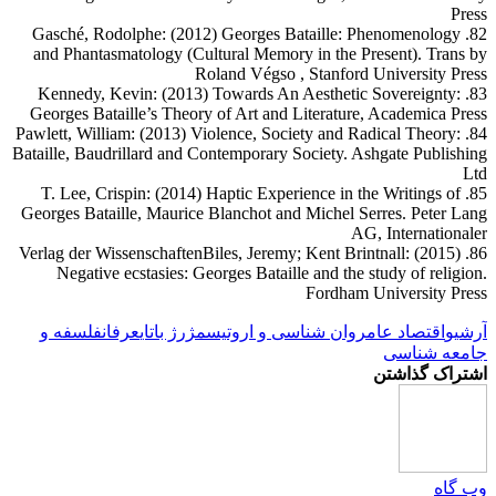
Press
82. Gasché, Rodolphe: (2012) Georges Bataille: Phenomenology
and Phantasmatology (Cultural Memory in the Present). Trans by
Roland Végso , Stanford University Press
83. Kennedy, Kevin: (2013) Towards An Aesthetic Sovereignty:
Georges Bataille’s Theory of Art and Literature, Academica Press
84. Pawlett, William: (2013) Violence, Society and Radical Theory:
Bataille, Baudrillard and Contemporary Society. Ashgate Publishing
Ltd
85. T. Lee, Crispin: (2014) Haptic Experience in the Writings of
Georges Bataille, Maurice Blanchot and Michel Serres. Peter Lang
AG, Internationaler
86. Verlag der WissenschaftenBiles, Jeremy; Kent Brintnall: (2015)
Negative ecstasies: Georges Bataille and the study of religion.
Fordham University Press
آرشیو
اقتصاد عام
روان شناسی و اروتیسم
ژرژ باتای
عرفان
فلسفه و
جامعه شناسی
اشتراک گذاشتن
وب گاه