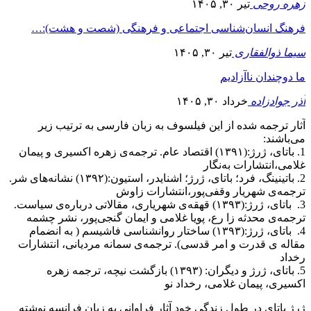
زهره روحی
تیر ۳۰, ۱۴۰۵
فرهنگ انسان‌شناسی اجتماعی و فرهنگی (شصت و هشت):…
سیما ذوالفقاری
تیر ۳۰, ۱۴۰۵
ما دوچندان ناآزادیم
آذر جوادزاده
خرداد ۳۰, ۱۴۰۵
آثار ترجمه شده از این فیلسوف به زبان فارسی به ترتیب زیر
می‌باشند:
1. باتای، ژرژ:(۱۳۹۱) اقتصاد عام. ترجمه‌ی زهره اکسیری و پیمان
غلامی،انتشارات به‌نگار
2. باتینینگ، فرد؛ باتای، ژرژ؛ اشنایدر، استیون:(۱۳۹۲) نشانه‌های شر.
ترجمه‌ی شهریار وقفی‌پور،انتشارات زاوش
3. ‍ باتای، ژرژ:(۱۳۹۳) قهقه‌ی شهریاری، مقالاتی درباره‌ی سیاست.
ترجمه‌ی محدثه زا رع، پویا غلامی و ایمان گنجی‌پور، نشر چشمه
4. ‍‍ باتای، ژرژ:(۱۳۹۳) ساختار روانشناسی فاشیسم ( به انضمام
مقاله ی قدرت و امر قدسی). ترجمه‌ی سمانه مردیانی، انتشارات
رخداد
5. باتای، ژرژ و دیگران: (۱۳۹۳) بازگشت نیچه، ترجمه زهره
اکسیری، پیمان غلامی، رخداد نو
ژرژ باتای در طول زندگی خود آثار فراوانی به زبان فرانسه نوشته