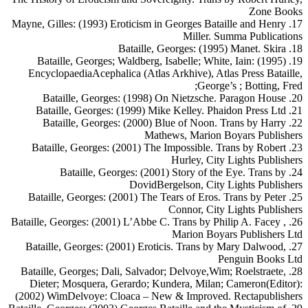
Zone Books
17. Mayne, Gilles: (1993) Eroticism in Georges Bataille and Henry
Miller. Summa Publications
18. Bataille, Georges: (1995) Manet. Skira
19. Bataille, Georges; Waldberg, Isabelle; White, Iain: (1995)
EncyclopaediaAcephalica (Atlas Arkhive), Atlas Press Bataille,
George’s ; Botting, Fred;
20. Bataille, Georges: (1998) On Nietzsche. Paragon House
21. Bataille, Georges: (1999) Mike Kelley. Phaidon Press Ltd
22. Bataille, Georges: (2000) Blue of Noon. Trans by Harry
Mathews, Marion Boyars Publishers
23. Bataille, Georges: (2001) The Impossible. Trans by Robert
Hurley, City Lights Publishers
24. Bataille, Georges: (2001) Story of the Eye. Trans by
DovidBergelson, City Lights Publishers
25. Bataille, Georges: (2001) The Tears of Eros. Trans by Peter
Connor, City Lights Publishers
26. Bataille, Georges: (2001) L’Abbe C. Trans by Philip A. Facey ,
Marion Boyars Publishers Ltd
27. Bataille, Georges: (2001) Eroticis. Trans by Mary Dalwood,
Penguin Books Ltd
28. Bataille, Georges; Dali, Salvador; Delvoye,Wim; Roelstraete,
Dieter; Mosquera, Gerardo; Kundera, Milan; Cameron(Editor):
(2002) WimDelvoye: Cloaca – New & Improved. Rectapublishers