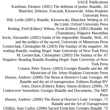
SAGE Publications
62. Kaufman, Eleanor: (2001) The delirium of praise: Bataille,
Blanchot, Deleuze, Foucault, Klossowski. Johns Hopkins
University Press
63. Hill, Leslie (2001): Bataille, Klossowski, Blanchot: Writing at
the Limit. Oxford University Press
64. Botting, Fred (Editor); Wilson, Scott (Editor): (2001) Bataille
(Transitions). Palgrave Macmillan
65. Irwin, Alexander: (2002) Saints of the impossible: Bataille, Weil,
and the politics of the sacred. University of Minnesota Press
66. Gemerchak, Christopher M: (2003) The Sunday of the negative:
reading Bataille, reading Hegel. State University of New York Press
67. M. Gemerchak, Christopher: (2003) The Sunday of the
Negative: Reading Bataille Reading Hegel. State University of New
York Press
68. Connor, Peter Tracey: (2003) Georges Bataille and the
Mysticism of Sin. Johns Hopkins University Press
69. Hussey, Andrew: (2006) The Beast at Heaven’s Gate: Georges
Bataille and the art of transgression. Editions Rodopi BV
70. Ades, Dawn (Editor); Baker, Simon (Editor): (2006)
Undercover Surrealism: Georges Bataille and Documents. The MIT
Press
71. Hussey, Andrew: (2006) The Beast at Heaven’s Gate: Georges
Bataille and the Art of Transgression
72. Ubilluz, Juan Carlos: (2006) Sacred Eroticism: Georges Bataille