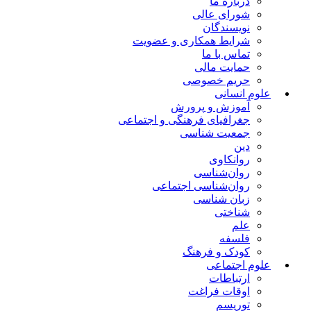
درباره ما
شورای عالی
نویسندگان
شرایط همکاری و عضویت
تماس با ما
حمایت مالی
حریم خصوصی
علوم انسانی
آموزش و پرورش
جغرافیای فرهنگی و اجتماعی
جمعیت شناسی
دین
روانکاوی
روان‌شناسی
روان‌شناسی اجتماعی
زبان شناسی
شناختی
علم
فلسفه
کودک و فرهنگ
علوم اجتماعی
ارتباطات
اوقات فراغت
توریسم