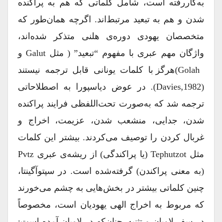
به‌کاررفته است، شامل کلماتی که هم به پراکنده
شدن و هم به تبعید مرتبط‌اند. اگرچه همان‌طور که
متخصصان یهودی دوره‌ی هلنی متذکر شده‌اند،
واژگان مهم عبری با مفهوم “تبعید” ( مثل Galut و
Golah)هرگز با کلمات یونانی قابل ترجمه نیستند
(Davies,1982). در عوض دیاسپورا به اصطلاحاتی
ترجمه شد که به‌صورت تحت‌اللفظی فرایند پراکنده
شدن، جدایی، منشعب شدن، عزیمت، اخراج و
غربال کردن را توصیف می‌کردند. بیشتر این کلمات
مثل Tephutzot (یا پراکندگی) از ریشه‌ی عبری Pvtz
(به معنی پراکندن) گرفته‌شده است. در سپتوآگینتا،
چنین کلماتی بیشتر در بخش‌هایی به چشم می‌خورند
که مربوط به اخراج الهی یهودیان است، مخصوصاً
در سفر لاویان و تثنیه. چنان‌که در لاویان آمده است: