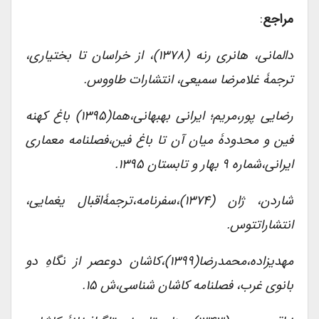
مراجع
:
دالمانی، هانری رنه (۱۳۷۸)، از خراسان تا بختیاری،
ترجمۀ غلامرضا سمیعی، انتشارات طاووس.
رضایی پور،مریم؛ ایرانی بهبهانی،هما(۱۳۹۵) باغ
کهنه
فین
و
محدودۀ
میان
آن
تا
باغ
فین،فصلنامه معماری
ایرانی،شماره ۹ بهار و تابستان ۱۳۹۵.
شاردن، ژان (۱۳۷۴)،سفرنامه،ترجمۀاقبال یغمایی،
انتشاراتتوس.
مهدیزاده،محمدرضا(۱۳۹۹)،کاشان دوعصر از نگاهِ دو
بانوی غرب، فصلنامه کاشان شناسی،ش ۱۵.