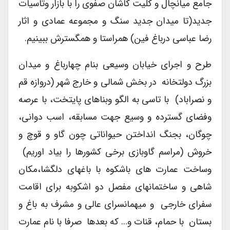
جامع میانچال و کلیت کاشان صفوی را با بازار وتاسیات
جدید(تا میدان جدید سنگ و مجموعه عمادی و اثار
رضا عباسی درباغ فین) همراستا و همگسترش ببینیم.
طرح و اجرای خیابان وسیعی بنام چهارباغ و میدان
بزرگ دولتخانه در بخش شمالی و خارج شهر (دروازه قم
و نصراباد) با تاسی به الگو وبناهای پایتخت، با عرصه
وفضای گسترده و وسیع جهت مسابقه، اسب دوانی،
چوگان، بجنگ انداختن حیواناتی چون گاو و قوچ و
خروش (مراسم گاوبازی برخی کشورها را بیاد اوریم)
وساخت عمارت های باشکوه با باغهای دلگشا،مکان
شاهی و ساختمانهای مفصل دو اشکوبه برای اقامت
سفرای خارجی و میهمانسرای عالی و مشرف به باغ و
بستان با حمام، قنات و… که بعدها صرفا با نام عمارت