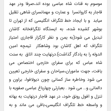
موسوم به قنات شاه عباسی بوده اند،صرفا ودر عهد
قاجار به کاروانسرا و عمارت و مهمانسرای شاهی تقلیل
میابد و با ایجاد خط تلگراف انگلیسی که از تهران تا
بوشهر کشیده شده، به ایستگاه تلگرافخانه کاشان
تبدیل می شود(به یمن و نظر کارگزار قاجاری امتیاز
تلگراف که اهل کاشان بود وشاهکار تیمچه امین
الدوله را به یادگار گذاشت).درنهایت چند اتاق به سنت
شاه عباس که برای سفرای خارجی اختصاص می
یافت، جهت ماموران،سیاحان و سفرای خارجی تعیین
می شود وخاطره ساز کسانی چون دیولافوا، براون و
دالمانی و… می شود . بعبارتی چهارباغ عباسی صفویه با
تنزل و افول رونق خود، در عهد قاجار درنهایت به بهانه
و واسطه خط تلگراف انگلیسی،باقی می ماند و به