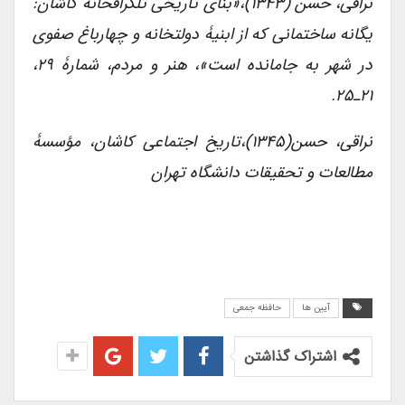
نراقی، حسن (۱۳۴۳)،«بنای تاریخی تلگرافخانۀ کاشان:
یگانه ساختمانی که از ابنیۀ دولتخانه و چهارباغ صفوی
در شهر به جامانده است»، هنر و مردم، شمارۀ ۲۹،
۲۱ـ۲۵.
نراقی، حسن(۱۳۴۵)،تاریخ اجتماعی کاشان، مؤسسۀ
مطالعات و تحقیقات دانشگاه تهران
آیین ها
حافظه جمعی
اشتراک گذاشتن