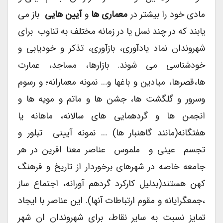
مادی خود را بیشتر در
معماری ها
و
آیین هایی
باز می
یابند که در چند نسل یا در زمانه مختلف به تناوب برای
شهروندان نماد یادآوری، بازآوری، تذکر و خودیابی و
خودشناسی می شوند. بازارها، مساجد، عمارت
ها،قصرها، میادین و باغها و… نمونه معمارانه؛ و رسوم
وسرور و گلگشت ها، جشن ها و ماتم و مویه ها و
انجمن ها و گردهمایی های سالانه، ماهانه یا
هفتگانه(مانند گاهنبار ها) … نمونه آیینی تبلور و
تجسم عینی و ملموس عناصر معنا افرین در هر
جامعه خاصه در شهرهای برخوردار از تاریخ و فرهنگ
کهن هستند(بدلیل کارکرد گردهم آورانه، اجتماع ساز
،جمعگرایانه و مقوم ارتباطات آنها). این عناصر با ایجاد
تمایز نسبت به سایر نقاط، برای شهروندان ان شهر