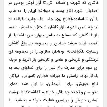
کاشان که شهرت وافسانه اش تا آزار گوش بوعلی در
اصفهان شهره افاق بوده، و دیولافوا ایران را به غرب
با آن شناسانده،(طرح روی جلد یک چاپ سفرنامه او
تیمچه امین الدوله بازار کاشان است) و خاموش شده،
باز با نگاهی که مسلح به جامی جهان بین باشد،را باز
افرید، شاید میشد خیابان و مجموعه چهارباغ کاشان
وعمارت تلگرافخانه وخاطره ساز و.. را در مجموعه ای
فرهنگی و تاریخی و علمی و تاریخی باز افرید و قرینه
ای دوم برای عمارت باغ فین را برای نسلهای بعد به
یادگار نهاد. براستی ما میراث خواران ناسپاسِ نیاکانِ
قانع خویش، برای آیندگان، با این همه ادعای
مدرنیسم و تجدد چه باقی خواهیم گذاشت؟ آیا بهشت
آرمانی خویش را بر زمین فعلیت خواهیم بخشید یا