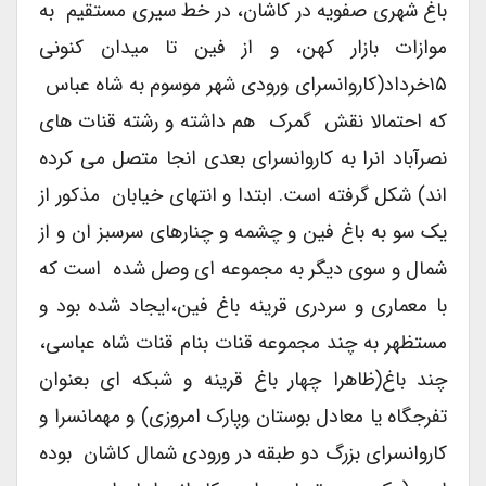
باغ شهری صفویه در کاشان، در خط سیری مستقیم به
موازات بازار کهن، و از فین تا میدان کنونی
۱۵خرداد(کاروانسرای ورودی شهر موسوم به شاه عباس
که احتمالا نقش گمرک هم داشته و رشته قنات های
نصرآباد انرا به کاروانسرای بعدی انجا متصل می کرده
اند) شکل گرفته است. ابتدا و انتهای خیابان مذکور از
یک سو به باغ فین و چشمه و چنارهای سرسبز ان و از
شمال و سوی دیگر به مجموعه ای وصل شده است که
با معماری و سردری قرینه باغ فین،ایجاد شده بود و
مستظهر به چند مجموعه قنات بنام قنات شاه عباسی،
چند باغ(ظاهرا چهار باغ قرینه و شبکه ای بعنوان
تفرجگاه یا معادل بوستان وپارک امروزی) و مهمانسرا و
کاروانسرای بزرگ دو طبقه در ورودی شمال کاشان بوده