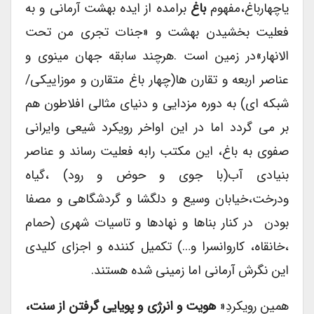
یاچهارباغ،مفهوم
باغ
برامده از ایده بهشت آرمانی و به
فعلیت بخشیدن بهشت و «جنات تجری من تحت
الانهار»در زمین است .هرچند سابقه جهان مینوی و
عناصر اربعه و تقارن ها(چهار باغ متقارن و موزاییکی/
شبکه ای) به دوره مزدایی و دنیای مثالی افلاطون هم
بر می گردد اما در این اواخر رویکرد شیعی وایرانی
صفوی به باغ، این مکتب رابه فعلیت رساند و عناصر
بنیادی آب(با جوی و حوض و رود) ،گیاه
ودرخت،خیابان وسیع و دلگشا و گردشگاهی و مصفا
بودن در کنار بناها و نهادها و تاسیات شهری (حمام
،خانقاه، کاروانسرا و…) تکمیل کننده و اجزای کلیدی
این نگرش آرمانی اما زمینی شده هستند.
همین رویکردِ«
هویت و انرژی و پویایی گرفتن از سنت،