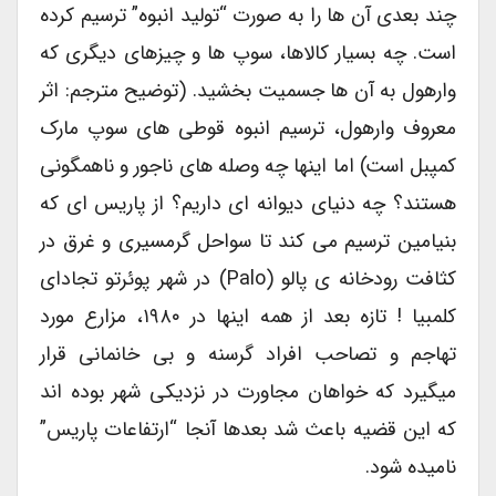
چند بعدی آن ها را به صورت “تولید انبوه” ترسیم کرده
است. چه بسیار کالاها، سوپ ها و چیزهای دیگری که
وارهول به آن ها جسمیت بخشید. (توضیح مترجم: اثر
معروف وارهول، ترسیم انبوه قوطی های سوپ مارک
کمپبل است) اما اینها چه وصله های ناجور و ناهمگونی
هستند؟ چه دنیای دیوانه ای داریم؟ از پاریس ای که
بنیامین ترسیم می کند تا سواحل گرمسیری و غرق در
کثافت رودخانه ی پالو (Palo) در شهر پوئرتو تجادای
کلمبیا ! تازه بعد از همه اینها در ۱۹۸۰، مزارع مورد
تهاجم و تصاحب افراد گرسنه و بی خانمانی قرار
میگیرد که خواهان مجاورت در نزدیکی شهر بوده اند
که این قضیه باعث شد بعدها آنجا “ارتفاعات پاریس”
نامیده شود.