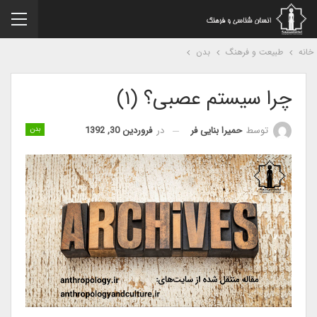
نه
طبیعت و فرهنگ
بدن
چرا سیستم عصبی؟ (۱)
در
فروردین 30, 1392
توسط
حمیرا بنایی فر
بدن