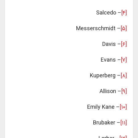
– Salcedo
[۴]
– Messerschmidt
[۵]
– Davis
[۶]
– Evans
[۷]
– Kuperberg
[۸]
– Allison
[۹]
– Emily Kane
[۱۰]
– Brubaker
[۱۱]