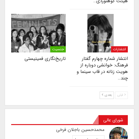
هیئت کوهنوردی…
انتشارات
جنسیت
انتشار شماره چهارم گفتار
تاریخ‌نگاری فمینیستی
فرهنگ: خوانشی دوباره از
هویت زنانه در قاب سینما و
چند…
قبلی
بعدی
شورای عالی
محمدحسین باجلان فرخی