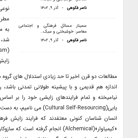
نوعی
ناصر فکوهی
آذر ۹, ۱۴۰۲
مطرح
سمینار مسائل فرهنگی و اجتماعی
به م
معاصر: خوشبختی و سبک…
شد، 
ناصر فکوهی
آذر ۹, ۱۴۰۲
زایش
مطالعات دو قرن اخیر تا حد زیادی استدلال های گروه دوم
اندازه هم قدیمی و با پیشینه طولانی تمدنی باشد، 
نیامیخته و تمام فرایندهای زایشی خود را بر اساس س
یابی(tural Self-Resourcing
«کیمیاوار»(alchemical) انجام گرفته