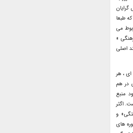
 گرایان
که طبعا
بوط می
هنگی »
 ) به مثابه فرایند اصلی
ای ، هر
ی در هم
ود منبع
 است. اگثر
 «در هم آمیختگی» و
 دوره های