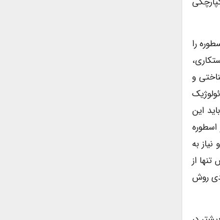
کپارچگی
طوره را
ستکاری،
ناختی و
 ایدئولوژیک
اید این
ولوژیک و اسطوره
نیاز به
تنها از
ردی روش
یشتر در