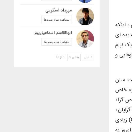
مهرداد اسکویی
مشاهده تمام پست‌ها
م : اینکه
ابوالقاسم اسماعیل‌پور
دیده ای
مشاهده تمام پست‌ها
یک نپام
وفایی و
قبلی
بعدی
1 از 13
ت میان
به خاص
اص گرا»
گرایان»
(universalist) که برعکس معتقد به وجود «مشترکات»(commons) زیادی
روز به