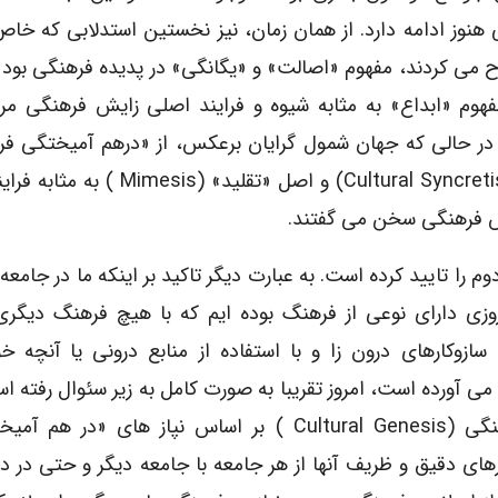
 هنوز ادامه دارد. از همان زمان، نیز نخستین استدلابی که خاص
 می کردند، مفهوم «اصالت» و «یگانگی» در پدیده فرهنگی بود 
فهوم «ابداع» به مثابه شیوه و فرایند اصلی زایش فرهنگی مر
در حالی که جهان شمول گرایان برعکس، از «درهم آمیختگی فر
(cultural Syncretism) و اصل «تقلید» (mimesis
 فرهنگی سخن می گفتند.
 را تایید کرده است. به عبارت دیگر تاکید بر اینکه ما در جامعه 
روزی دارای نوعی از فرهنگ بوده ایم که با هیچ فرهنگ دیگر
ازوکارهای درون زا و با استفاده از منابع درونی یا آنچه خ
cul) می نامیم، به دست می آورده است، امروز تقریبا به صورت کامل به زیر سئوال رفته
انسان شناسان کنونی معتفدند که فرایند زایش فرهنگی (cultural Genesis ) بر اساس نپاز های
 است که سازوکارهای دقیق و ظریف آنها از هر جامعه با جامعه دیگر و حتی در