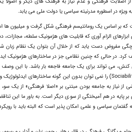
 از اصلابت فرهنگی و عدم نیاز به فرهنگ های دیگر و اصولا ی
ویژه در اسطوره مدرنیته سیاسی یا دولت ملی می یابد.
که بر اساس یک رومانتیسم فرهنگی شکل گرفت و میلیون ها اس
نی ابزارهای الزام آوری که قابلیت های هژمونیک سلطه، مجازات، د
پلرچگی مفروض دست یابد که از خلال آن بتوان یک نظام زبان ش
ر کاملا «منسجم»(coherent ) را تعریف کرد. در حالی که چنین نظامی جز در ساختارهای هژمونیک
 کنش، می تواند برای یک جامعه فاجعه بار باشد. با این وصف ب
نکته بدیهی را نیز پذیرفت که اصل «جامعه بودگی» (sociability) را نمی توان بدون این گونه ساختارهای ایدئ
ی از نیاز به جامعه بودن مبتنی بر «اصلا فرهنگی» از یک سو، و 
پایه در هم آمیختگی از سو.ی دیگر است. به باور ما این تناقض 
گفتمان سیاسی و علمی امکان پذیر است که البته باید با رویک
سجام و یگانگی فرهنگی در قالب هایی چون زبان و آداب و رسوم، ب