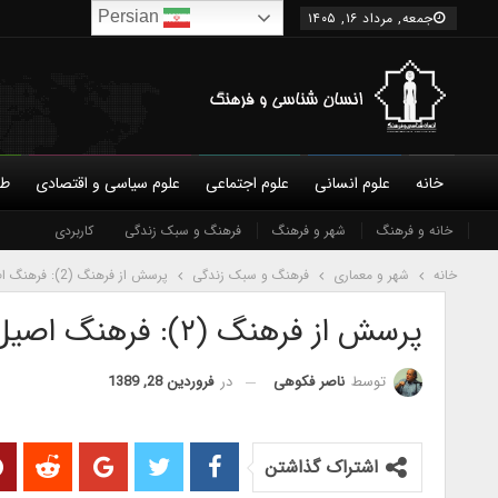
Persian
جمعه, مرداد ۱۶, ۱۴۰۵
خانه
علوم انسانی
علوم اجتماعی
علوم سیاسی و اقتصادی
طب
درباره ما
خانه و فرهنگ
شورای عالی
شهر و فرهنگ
نویسندگان
فرهنگ و سبک زندگی
شرایط همکاری و عضویت
کاربردی
تماس 
خانه
شهر و معماری
فرهنگ و سبک زندگی
پرسش از فرهنگ (2): فرهنگ اصیل
پرسش از فرهنگ (۲): فرهنگ اصیل
در
فروردین 28, 1389
توسط
ناصر فکوهی
اشتراک گذاشتن