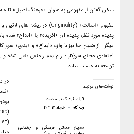
سخن گفتن از مفهومی به عنوان «فرهنگ اصیل» تا چه 
مفهوم «اصالت» (originality) د
پدیده مورد نظر، پدیده ای «آفریده» یا «ابداع» شده ب
دیگر . از همین جا نیز با واژه «ابداع» و «بدیع» سرو ک
اعتقادی مطلق سروکار داریم بسیار منفی تلقی شده و ب
توسعه به حساب بیاید.
در م
نوشته‌های مرتبط
«نسب
اثرات فرهنگ بر سلامت
بودن
وب گاه
خرداد ۱۲, ۱۴۰۴
سمینار مسائل فرهنگی و اجتماعی
میان
معاصر: خوشبختی و سبک…