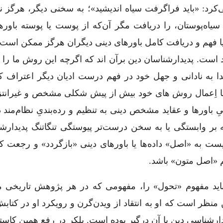
‌کرد: «باید فراگرفت سیاه اندیشید»؛ به سخنی دیگر، هرگز ن
سیاه‌پوستان، را دریافت مگر آن‌که از پوست یا پوسته باور
آیا فهم و دریافت کامل باورهای دینی دیگران هرگز ممکن اس
 است. پدیدارشناسان دین برآن ‌اند که اگرچه این روش ما را تا
دا به نادانی و جهل خود در فهم درست ادیان دیگر اعتراف ک
با اِعمال روش ‌های خود بیش از پیش شکلی مشخص و غیرانتز
باورها و عقاید مشخص دینی به تنظیم و رده‌بندیِ نظام‌مند د
بر وابستگی یا به سخن درست‌تر پیوستگی تنگاتنگ پدیدارشن
نیست به «اصل» داده‌ها یا باورهای دینی «بازگردد» و رجعت ک
هم «اصل متون» باشد.
نباید مفهوم «تحول» را، مفهومی که در هر پژوهش تاریخی 
نظر است که او به انتقاد از ویدن‌گرن و رویکرد او در کتابش
دارشناسی دین با آن درگیر بوده است. بلِکِر در رفع همین کاست