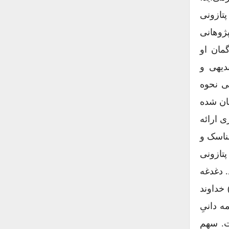
پتازونی
پژوهانی
مان او
بدیهی و
ی نحوه
یان شده
 ارائه
مناسک و
تازونی
. دغدغه
ذشته از یکتاپرستی در ادیان کهن، اسامی و صفات الهی به‌ویژه «همه ‌دانی» (omniscience ) خداوند
۱۹ اثر خود را به نام همه ‌دانیِ
داخت. سهم