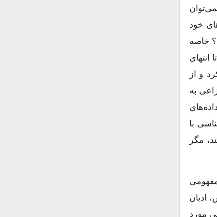
می‌توان
های خود
ت؟ خاصه
 انتهای
رد و از
اعی به
اده‌های
اسی با
ند، مگر
مفهومی
، ادیان
یِ مورد