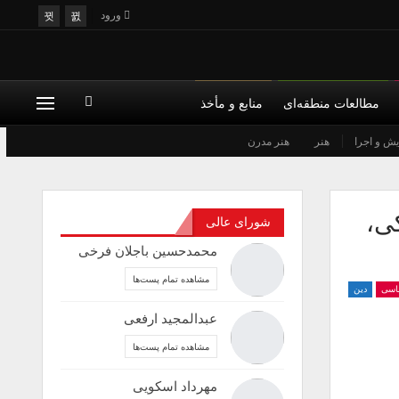
ورود
مطالعات منطقه‌ای
منابع و مأخذ
یش و اجرا
علم
هنر
فلسفه
هنر مدرن
کودک و فرهنگ
کی،
شورای عالی
محمدحسین باجلان فرخی
مشاهده تمام پست‌ها
اسی
دین
عبدالمجید ارفعی
مشاهده تمام پست‌ها
مهرداد اسکویی