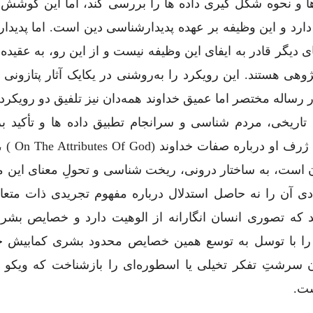
ا و نحوه شکل ‌گیری داده ‌ها را بررسی کند، اما این کوشش 
ی ‌دارد و این وظیفه بر عهده پدیدارشناسی دین است. اما پدید
دیگر قادر به ایفای این وظیفه نیست و از این رو، به عقیده 
وهی هستند. این رویکرد را به‌روشنی در یکایک آثار پتازونی 
رساله مختصر اما عمیق خداوند همه‌دان نیز تلفیق دو رویکرد
 تاریخی، مردم ‌شناسی و سرانجام تطبیق داده ‌ها و تأکید ب
تاریخی پدیده ‌های دینی به ‌خوب
 است، به ساختار درونی، ریخت ‌شناسی و تحولِ معنای این م
ادی آن را نه حاصل استدلال درباره مفهوم تجریدی ذات متعال
 که تصوری انسان ‌انگارانه از الوهیت دارد و خصایص بشری
 را با توسل به توسع همین خصایص محدود بشری کمابیش جل
ن سرشتِ تفکر تخیلی یا اسطوره‌ای را بازشناخت که ویکو 
ست.