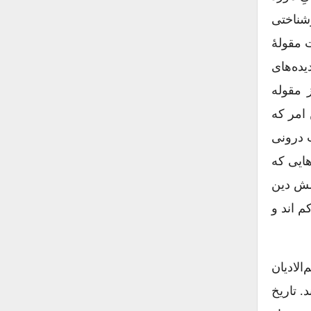
رشناختی
ت مقولۀ
یده‌های
 مقوله
 امر که
ت درونی
هایی که
سش دین
 ‌اند و
لادیان
ند. تاریخ