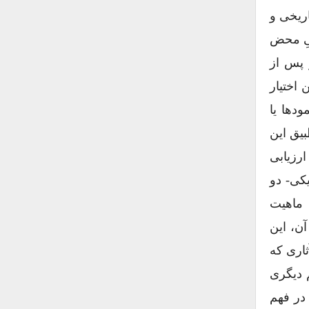
اریخی و
خیِ محض
 پس از
اختیار
دها یا
بیق این
رزیابی
کی- دو
 ماهیت
آن، این
ثاری که
م دیگری
در فهم