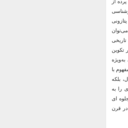
پرده از
ارشناسی
پتازونی
می‌توان
 تاریخی
ر تکوین
ی آشکار است. مقاله ژرف او درباره صفات خداوند (On The Attributes Of God ) ، به‌ویژه
فهوم با
، بلکه
 را به
وه ‌ای
در قرن