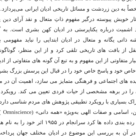
اً به دین زردشت و مسائل تاریخی ادیان ایرانی می‌پردازد. 
ثار خویش پیوسته درگیر مفهوم ذاتِ متعال و نقد آرای دین ‌
د اشمیت درباره یکتاپرستی در ادیان کهن بشری است. به گ
شه ذاتی یگانه و متعال در ادیان ابتدایی را نباید مفهومی 
ل از بافت ‌های تاریخی تلقی کرد و از این منظر، گوناگون
متفاوتی از این مفهوم و به تبع آن گونه ‌های متفاوتی از اد
ن خاص خود و پاسخ خاص خود را در قبال این پرسش بزرگ بشری
یده ‌های اجتماعی و فرهنگی متمایز می ‌سازد، اهمیت آن در 
 را در برهه مشخصی از حیات فردی تعیین می ‌کند. رویکرد پ
راک بسیاری با رویکرد تطبیقی پژوهش ‌های مردم ‌شناسی دارد
اصلی و عمده او، گ
است. او پس از سالیانی دراز که صرف گردآوری و رده ‌بندی داده ‌ها کرد سرانجام در ۵۵
The Omnisc ) منتشر کرد و در آن به بررسی این موضوع در ادیان مختلف جهان پر