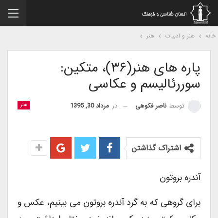
نه
هنر و ادبیات
هنر
پاره های هنر(۳۶)، متکین:
سوررئالیسم و عکاسی
در
مرداد 30, 1395
توسط
ناصر فکوهی
هنر
اشتراک گذاشتن
آندره بروتون
برای گروهی که به گرد آندره بروتون می بینیم، عکس و