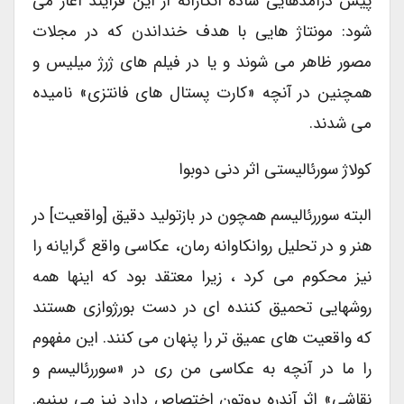
پیش درآمدهایی ساده انگارانه از این فرایند آغاز می
شود: مونتاژ هایی با هدف خنداندن که در مجلات
مصور ظاهر می شوند و یا در فیلم های ژرژ میلیس و
همچنین در آنچه «کارت پستال های فانتزی» نامیده
می شدند.
کولاژ سورئالیستی اثر دنی دوبوا
البته سوررئالیسم همچون در بازتولید دقیق [واقعیت] در
هنر و در تحلیل روانکاوانه رمان، عکاسی واقع گرایانه را
نیز محکوم می کرد ، زیرا معتقد بود که اینها همه
روشهایی تحمیق کننده ای در دست بورژوازی هستند
که واقعیت های عمیق تر را پنهان می کنند. این مفهوم
را ما در آنچه به عکاسی من ری در «سوررئالیسم و
نقاشی» اثر آندره بروتون اختصاص دارد نیز می بینیم.