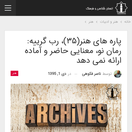
نه
هنر و ادبیات
هنر
پاره های هنر(۳۵)، رب گرییه:
رمان نو، معنایی حاضر و آماده
ارائه نمی دهد
در
دی 1, 1395
توسط
ناصر فکوهی
هنر