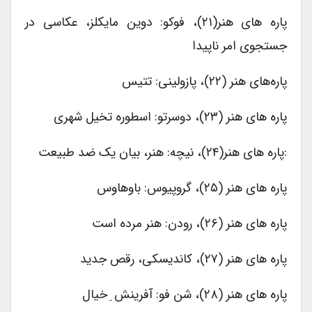
پاره های هنر(۲۱)، فوکو: دوین مایکلز، عکاسی در
جستجوی امر ناپیدا
پاره‌های هنر (۲۲)، پازولینی: تتیس
پاره های هنر (۲۳)، دوسرتو: اسطوره تخیل شهری
:پاره های هنر(۲۴)، نیچه: هنر، بیان یک ضد طبیعت
پاره های هنر (۲۵)، گروپیوس: باوهاوس
پاره های هنر (۲۶)، رودن: هنر مرده است
پاره های هنر (۲۷)، کاندیسکی، رقص جدید
پاره های هنر (۲۸)، شن فو: آفرینش ِ خیال