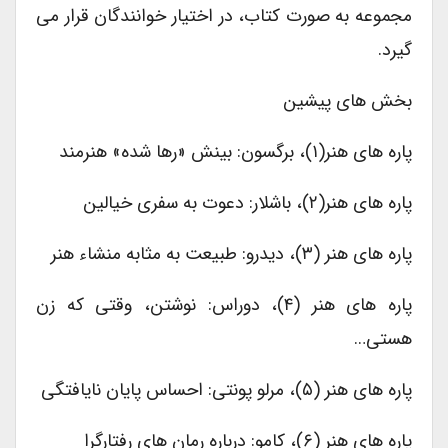
مجموعه به صورت کتاب، در اختیار خوانندگان قرار می
گیرد.
بخش های پیشین
پاره های هنر(۱)، برگسون: بینش «رها شده» هنرمند
پاره های هنر(۲)، باشلار: دعوت به سفری خیالین
پاره های هنر (۳)، دیدرو: طبیعت به مثابه منشاء هنر
پاره های هنر (۴)، دوراس: نوشتن، وقتی که زن
هستی…
پاره های هنر (۵)، مرلو پونتی: احساس پایان نایافتگی
پاره های هنر (۶)، کامو: درباره رمان های رفتارگرا