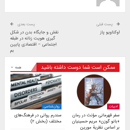
پست قبلی
پست بعدی
اوکتاویو پاز
نقش و جایگاه بدن در شکل
گیری هویت زنانه در طبقه
اجتماعی – اقتصادی پایین
بم
ممکن است شما دوست داشته باشید
همه
ادبیات
روان‌شناسی
سفر قهرمانی مؤنث در رمان
سندرم روانی در فرهنگ‌های
«بانو گوزن» مریم حسینیان
مختلف (بخش ۲)
بر اساس نظریۀ مورین