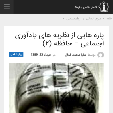
نه
علوم انسانی
روان‌شناسی
پاره هایی از نظریه های یادآوری
اجتماعی – حافظه (۲)
در
خرداد 23, 1389
توسط
سارا محمد کمال
روان‌شناسی