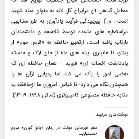
بزرگداشت، خشخاش میان جمعیت توزیع شد که
معادل گیاهی آن درایران گل لاله به عنوان نماد شهید
است : م ). پیچیدگی فرآیند یادآوری به طرز مشابهی
دراستعاره های متعدد توسط فلاسفه و دانشمندان
بازتاب یافته است، ازتعبیر حافظه به «قرص موم» از
پلاتو، تا «انباری ایده های ما» از جان لاک و «دسته
یادداشت افسانه ای» فروید – همان حافظه ای که
بعضی امور را پاک می کند اما ردپایی ازآن ها را
همچنان نگاه می دارد- تا قیاس امروزی ما ازحافظه به
مثابه حافظه مصنوعی کامپیوتری (ساتن ۱۹۹۸: ۱۹-۱۳).
نوشته‌های مرتبط
سفر قهرمانی مؤنث در رمان «بانو گوزن» مریم
حسینیان…