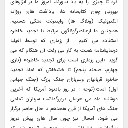
کرد تا چیزی را یه یاد بیاورند، امروز ما بر ابزارهای
بیرونی چون کتابخانه ها، یاداشت های روزانه
الکترونیک (وبلاگ ها) واینترنت متکی هستیم.
همچنین ما ازعناصرگوناگون مرتبط با تجدید خاطره
استفاده می کنیم : از رزماری که توسط افیلیا
درنمایشنامه هملت به کار می رفت آن هنگام که می
گوید «این رزماری است برای تجدید خاطره» (بازی
چهارم، صحنه پنجم) تا خشخاش که نماد تجدید
خاطره قربانیان وسربازان جنگ بزرگ (جنگ جهانی
اول) است.(توجه : در روز یادبود آمریکا که آخرین
دوشنبه ماه می هرسال دربزرگداشت سربازان تمامی
جنگ های آمریکا از قرن هجدهم تا حال حاضر برگزار
می شود، امسال نیز چون سال های پیش درروز