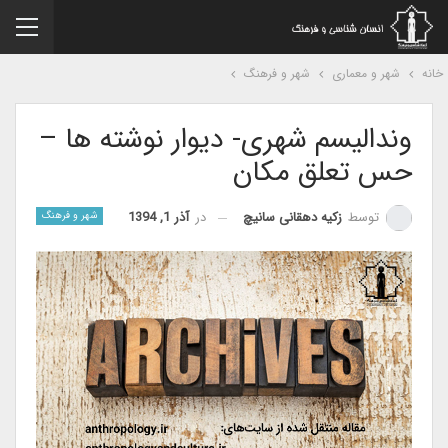
نه
شهر و معماری
شهر و فرهنگ
وندالیسم شهری- دیوار نوشته ها –
حس تعلق مکان
در
آذر 1, 1394
توسط
زکیه دهقانی سانیچ
شهر و فرهنگ