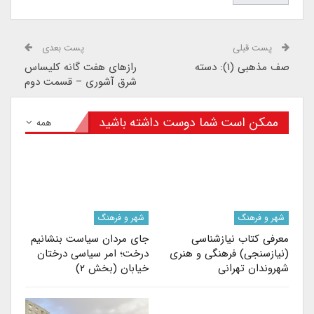
پست قبلی
پست بعدی
صف مذهبی (۱): دسته
رازهای هفت گانه کلیساس
شرق آشوری – قسمت دوم
ممکن است شما دوست داشته باشید
همه
شهر و فرهنگ
شهر و فرهنگ
معرفی کتاب نیازشناسی
جای مردان سیاست بنشانیم
(نیازسنجی) فرهنگی و هنری
درخت؛ امر سیاسی درختان
شهروندان تهرانی
خیابان (بخش ۲)