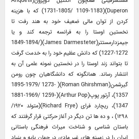
مستشرقینی همچون آنکتیل دوپرون(Anquetil
Duperon)(1731-1805/ 1109-1183) که با هزینه
کردن از توان مالی ضعیف خود به هند رفت تا
نخستین اوستا را به فرانسه ترجمه کند و یا
جیمزدارمستتر(James Darmesteter)(1849-1894/
1227-1272) که دانش عظیم خود را به خدمت گرفت
تا بتواند زند اوستا را در نخستین نمونه علمی آن به
انتشار رساند. همانگونه که دانشگاهیان چون رومن
گیرشمن(Roman Ghirshman)( 1895-1979/ 1273-
1357)، آرتور پوپ(Arthur Pop)(1881-1969/ 1259-
1347)، ریچارد فرای (Richard Frye)(متولد ۱۹۲۰/
۱۲۹۸) ، و ده ها تن دیگر در آغاز حرکتی قرار گرفتند که
باستان شناسی و شناخت میراث فرهنگی باستانی
ایران را در زمینه های غیر مادی در جهان پایه و بنیاد