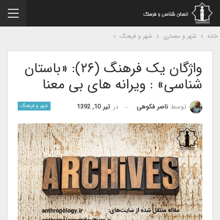
نه
شهر و معماری
شهر و فرهنگ
واژگان یک فرهنگ (۲۶): «باستان
شناسی» : ویرانه های بی معنا
در
تیر 10, 1392
توسط
ناصر فکوهی
شهر و فرهنگ