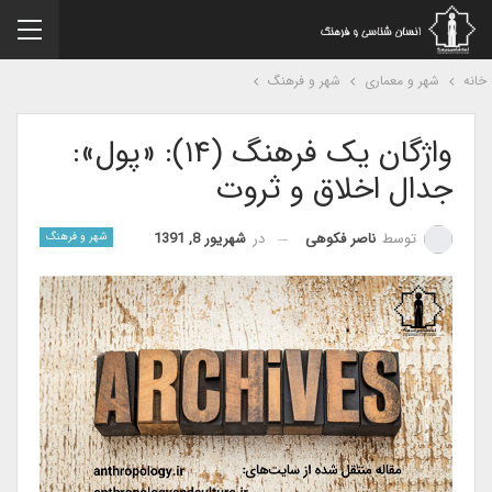
نه
شهر و معماری
شهر و فرهنگ
واژگان یک فرهنگ (۱۴): «پول»:
جدال اخلاق و ثروت
در
شهریور 8, 1391
توسط
ناصر فکوهی
شهر و فرهنگ