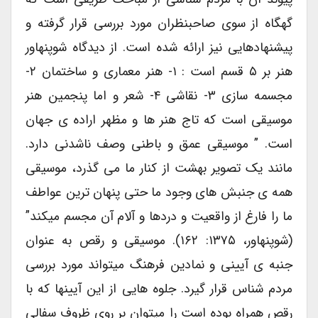
گهگاه از سوی صاحبنظران مورد بررسی قرار گرفته و
پیشنهادهایی نیز ارائه شده است. از دیدگاه شوپنهاور
هنر بر ۵ قسم است : ۱- هنر معماری و ساختمان ۲-
مجسمه سازی ۳- نقاشی ۴- شعر و اما پنجمین هنر
موسیقی است که تاج هنر ها و مظهر اراده ی جهان
است. ” موسیقی عمق و باطنی وصف ناشدنی دارد.
مانند یک تصویر بهشت از کنار ما می گذرد، موسیقی
همه ی جنبش های وجود ما حتی پنهان ترین عواطف
ما را فارغ از واقعیت و دردها و آلام آن مجسم میکند”
(شوپنهاور، ۱۳۷۵: ۱۶۲). موسیقی و رقص به عنوان
جنبه ی آیینی و نمادین فرهنگ میتواند مورد بررسی
مردم شناس قرار گیرد. جلوه هایی از این آیینها که با
رقص همراه بوده است را میتوان بر روی ظروف سفالی