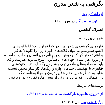
نگرشی به شعر مدرن
آزما
همکاری‌ها
توسط
وب گاه
در
مهر 5, 1393
اشتراک گذاشتن
شهرام پوررستم
قاره‌های گمشده‌ی شعر نوین در کجا قرار دارد؟ آیا با ایده‌های
اکسپرسیویسم می‌توان فلات‌های کور درون را کاوید؟ به قول
براهنی: «هنر کودک چموش ازدواج نامیمون انسان با طبیعت است»،
در درون هر انسان جهان‌های ناهمگونی موج می‌زند. هنرمند واقعی
باید به مراقبه‌های واقعی‌تری چشم دل بگشاید، تنها تکنیک‌های
ظاهری یا مهندسی چیدمانِ واژه و رنگ‌ها، کار ساز محض نیست
شاید به خاطر همین عدم تدقیق درون و مراقبه‌هاست که
…«کلماتی را که فریاد می‌زنی از پیش آماده نکن» / آندره برتون
نوشته‌های مرتبط
از «پروژه هامون؛ بازگشت به جامعه‌مدنی» (۱۳۹۱…
روابط عمومی
آبان ۶, ۱۴۰۴