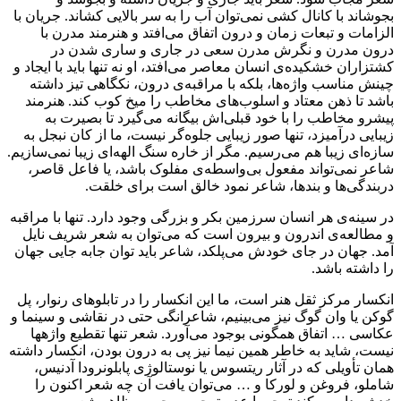
بجوشاند با کانال کشی نمی‌توان آب را به سر بالایی کشاند. جریان با
الزامات و تبعات زمان و درون اتفاق می‌افتد و هنرمند مدرن با
درون مدرن و نگرش مدرن سعی در جاری و ساری شدن در
کشتزاران خشکیده‌ی انسان معاصر می‌افتد، او نه تنها باید با ایجاد و
چینش مناسب واژه‌ها، بلکه با مراقبه‌ی درون، نکگاهی تیز داشته
باشد تا ذهن معتاد و اسلوب‌های مخاطب را میخ کوب کند. هنرمند
پیشرو مخاطب را با خود قبلی‌اش بیگانه می‌گیرد تا بصیرت به
زیبایی درآمیزد، تنها صور زیبایی جلوه‌گر نیست، ما از کان نبجل به
سازه‌ای زیبا هم می‌رسیم. مگر از خاره سنگ الهه‌ای زیبا نمی‌سازیم.
شاعر نمی‌تواند مفعول بی‌واسطه‌ی مفلوک باشد، یا فاعل قاصر،
دربندگی‌ها و بندها، شاعر نمود خالق است برای خلقت.
در سینه‌ی هر انسان سرزمین بکر و بزرگی وجود دارد. تنها با مراقبه
و مطالعه‌ی اندرون و بیرون است که می‌توان به شعر شریف نایل
آمد. جهان در جای خودش می‌پلکد، شاعر باید توان جابه جایی جهان
را داشته باشد.
انکسار مرکز ثقل هنر است،‌ ما این انکسار را در تابلوهای رنوار، پل
گوکن یا وان گوگ نیز می‌بینیم، شاعرانگی حتی در نقاشی و سینما و
عکاسی … اتفاق همگونی بوجود می‌آورد. شعر تنها تقطیع واژهها
نیست، شاید به خاطر همین نیما نیز پی به درون بودن، انکسار داشته
همان تأویلی که در آثار ریتسوس یا نوستالوژی پابلونرودا آدنیس،‌
شاملو، فروغن و لورکا و … می‌توان یافت آن چه شعر اکنون را