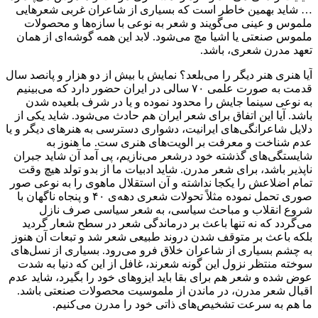
… شاید بهمین خاطر است که بسیاری از شاعران غربی شعرهایی
ملموس و عینی می‌گویند و شعر به نوعی با سازه‌ها و محصولات
ملموس صنعتی یا اشیا مچ می‌شود. لابد این همه گوشه‌ای از همان
تعهد مدرن شعری، باشد.
آیا هنری هنر دیگر را می‌بلعد؟ نمایش با بیش از دو هزار و پانصد سال
قدمت به صورت علمی ۷۰ سالی در ایران حضور دارد که می‌بینیم
به نوعی سینما جایش را محدود نموده و یا در شرف بلعیده شدن
باشد. آیا این اتفاق برای شعر ایران هم حادث می‌شود. شاید یکی از
دلایل شاعرانگی‌های ایرانیت، دشواری دسترسی به هنرهای دیگر و یا
عدم شناخت و معرفت بر الویت‌های هنری ست. ما هنوز به
شایستگی‌های گذشته خود درشعر می‌نازیم، پی آمد آن شاید جبران
ناپذیر باشد، برای شعر مدرن. شاید ادبیات ما از بدو تولد هیچ وقت
تمام اضلاعش را یکجا نداشته و آن استقلال ماهوی را به نوعی صور
صوری تحمل نموده مثلاً تحولات شعری دهه‌ی ۴۰ و پنجاه ناگهان با
شروع انقلاب و مباحث سیاسی، به شعر سیاسی صرف نازل
می‌گردد که نه تنها باعث بر درماندگی شعر در سطح شعار گردید
بلکه باعث بر متوقف شدن دروند طبیعی شعر شد و تبعات آن هنوز
به چشم بسیاری از شاعران خلاق فرو می‌رود. بسیاری از نسل‌های
سوخته منتظر نزول این گونه شعرند، غافل از این که دنیا به شدت
عوض شده و شعر هم برای بقا باید ایزوهای خود را بگیرد، شاید عدم
اقبال شعر مدرن، در ماندن از ملموسیت محصولات صنعتی باشد.
ما هم به سرعت تشخیص‌های ذاتی خود را مدرن می‌کنیم.