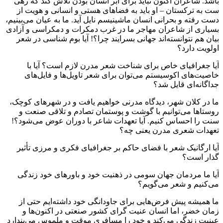
باشد. شاعران اکنون نباید برای ابر انسان بودن تلاش کند که رهی
ست به ترکستان – او باید به فضاهای هستی و انسانی و هویت از
دست رفته و بحرانی انسان ماشینیسم نایل آید. ما به عیان می‌بینیم،
بسیاری از شاعران مهاجر ما در غرب دمکرات و دمکراسی و آزادی
بیان هم نتوانسته‌اند جهانی بسرایند چرا؟! آیا بوم شناسی در شعر
اولویت دارد؟
آیا جغرافیای خاص برای شناخت شعر مدرن لازم است؟ آیا با
خاصیت‌های اکوسیستم می‌توان برای شعر تاویل‌ها و فایل‌های
جداگانه‌ای قایل شد؟
ما در کلان شهر، دیدگاه مدرنی خواهیم یافت و در شهرهای کوچک،
روستاها می‌توانیم با گوشت و پوستمان تصادم و تلاقی صنعت و
سنت را احساس کنیم. آیا تعهدات شاعر با دوران عوض می‌شود؟!
تعهدات شعری مدرن یعنی چه؟
آیا ارگانیک شعر با فضای حاکم بر جغرافیای فکری و مرزی تأثیر
گذار است؟
آیا ما مردمان جهان سومی در ذهنیت خود و باورهای خود زندگی
می‌کنیم و شعر می‌گویم؟
ما همیشه پیش فرض‌هایی برای جاودانگی خود داشته‌ایم حتی از
زمان خضر، اما انسان عنیت گرای کشور صنعتی در اکنون‌ها و
عینیت‌ زندگی می‌کند و خود را مسافری موقت و ملموس می‌پندارد