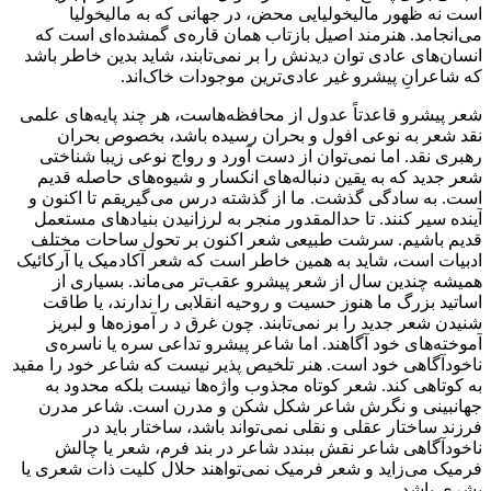
است نه ظهور مالیخولیایی محض، در جهانی که به مالیخولیا
می‌انجامد. هنرمند اصیل بازتاب همان قاره‌ی گمشده‌ای است که
انسان‌های عادی توان دیدنش را بر نمی‌تابند،‌ شاید بدین خاطر باشد
که شاعرانِ پیشرو غیر عادی‌ترین موجودات خاک‌اند.
شعر پیشرو قاعدتاً عدول از محافظه‌هاست، هر چند پایه‌های علمی
نقد شعر به نوعی افول و بحران رسیده باشد، بخصوص بحران
رهبری نقد. اما نمی‌توان از دست آورد و رواج نوعی زیبا شناختی
شعر جدید که به یقین دنباله‌های انکسار و شیوه‌های حاصله قدیم
است. به سادگی گذشت. ما از گذشته درس می‌گیریقم تا اکنون و
آینده سیر کنند. تا حدالمقدور منجر به لرزانیدن بنیادهای مستعمل
قدیم باشیم. سرشت طبیعی شعر اکنون بر تحول ساحات مختلف
ادبیات است، شاید به همین خاطر است که شعر آکادمیک یا آرکائیک
همیشه چندین سال از شعر پیشرو عقب‌تر می‌ماند. بسیاری از
اساتید بزرگ ما هنوز حسیت و روحیه انقلابی را ندارند، یا طاقت
شنیدن شعر جدید را بر نمی‌تابند. چون غرق د ر آموزه‌ها و لبریز
آموخته‌های خود آگاهند. اما شاعر پیشرو تداعی سره یا ناسره‌ی
ناخودآگاهی خود است. هنر تلخیص پذیر نیست که شاعر خود را مقید
به کوتاهی کند. شعر کوتاه مجذوب واژه‌ها نیست بلکه محدود به
جهانبینی و نگرش شاعر شکل شکن و مدرن است. شاعر مدرن
فرزند ساختار عقلی و نقلی نمی‌تواند باشد، ساختار باید در
ناخودآگاهی شاعر نقش ببندد شاعر در بند فرم، شعر یا چالش
فرمیک می‌زاید و شعر فرمیک نمی‌تواهند حلال کلیت ذات شعری یا
بشری باشد.