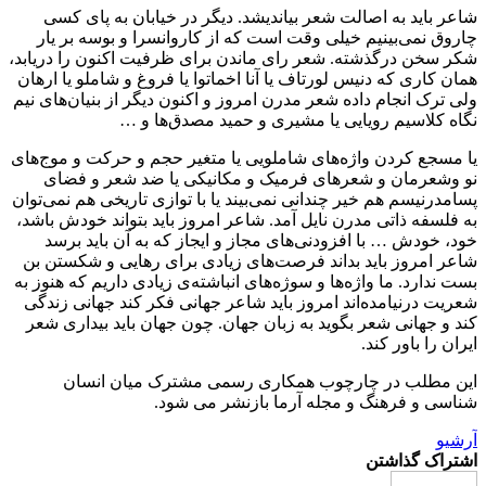
شاعر باید به اصالت شعر بیاندیشد. دیگر در خیابان به پای کسی
چاروق نمی‌بینیم خیلی وقت است که از کاروانسرا و بوسه بر یار
شکر سخن درگذشته. شعر رای ماندن برای ظرفیت اکنون را دریابد،
همان کاری که دنیس لورتاف یا آنا اخماتوا یا فروغ و شاملو یا ارهان
ولی ترک انجام داده‌ شعر مدرن امروز و اکنون دیگر از بنیان‌های نیم
نگاه کلاسیم رویایی یا مشیری و حمید مصدق‌ها و …
یا مسجع کردن واژه‌های شاملویی یا متغیر حجم و حرکت و موج‌های
نو وشعرمان و شعرهای فرمیک و مکانیکی یا ضد شعر و فضای
پسامدرنیسم هم خیر چندانی نمی‌بیند یا با توازی تاریخی هم نمی‌توان
به فلسفه ذاتی مدرن نایل آمد. شاعر امروز باید بتواند خودش باشد،
خود، خودش … با افزودنی‌های مجاز و ایجاز که به آن باید برسد
شاعر امروز باید بداند فرصت‌های زیادی برای رهایی و شکستن بن
بست ندارد. ما واژه‌ها و سوژه‌های انباشته‌ی زیادی داریم که هنوز به
شعریت درنیامده‌اند امروز باید شاعر جهانی فکر کند جهانی زندگی
کند و جهانی شعر بگوید به زبان جهان. چون جهان باید بیداری شعر
ایران را باور کند.
این مطلب در چارچوب همکاری رسمی مشترک میان انسان
شناسی و فرهنگ و مجله آرما بازنشر می شود.
آرشیو
اشتراک گذاشتن