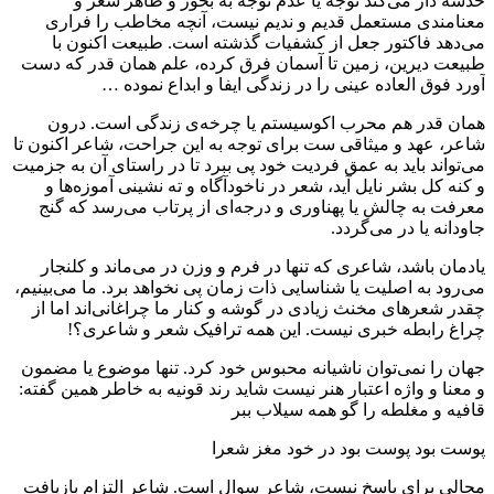
خدشه دار می‌کند توجه یا عدم توجه به بحور و ظاهر شعر و
معنامندی مستعمل قدیم و ندیم نیست، آنچه مخاطب را فراری
می‌دهد فاکتور جعل از کشفیات گذشته است. طبیعت اکنون با
طبیعت دیرین، زمین تا آسمان فرق کرده، علم همان قدر که دست
آورد فوق العاده عینی را در زندگی ایفا و ابداع نموده …
همان قدر هم محرب اکوسیستم یا چرخه‌ی زندگی است. درون
شاعر، عهد و میثاقی ست برای توجه به این جراحت، شاعر اکنون تا
می‌تواند باید به عمق فردیت خود پی ببرد تا در راستای آن به جزمیت
و کنه کل بشر نایل آید، شعر در ناخودآگاه و ته نشینی آموزه‌ها و
معرفت به چالش یا پهناوری و درجه‌ای از پرتاب می‌رسد که گنج
جاودانه یا در می‌گردد.
یادمان باشد، شاعری که تنها در فرم و وزن در می‌ماند و کلنجار
می‌رود به اصلیت یا شناسایی ذات زمان پی نخواهد برد. ما می‌بینیم،
چقدر شعرهای مخنث زیادی در گوشه و کنار ما چراغانی‌اند اما از
چراغ رابطه خبری نیست. این همه ترافیک شعر و شاعری؟!
جهان را نمی‌توان ناشیانه محبوس خود کرد. تنها موضوع یا مضمون
و معنا و واژه اعتبار هنر نیست شاید رند قونیه به خاطر همین گفته:
قافیه و مغلطه را گو همه سیلاب ببر
پوست بود پوست بود در خود مغز شعرا
مجالی برای پاسخ نیست، شاعر سوال است. شاعر التزام بازیافت