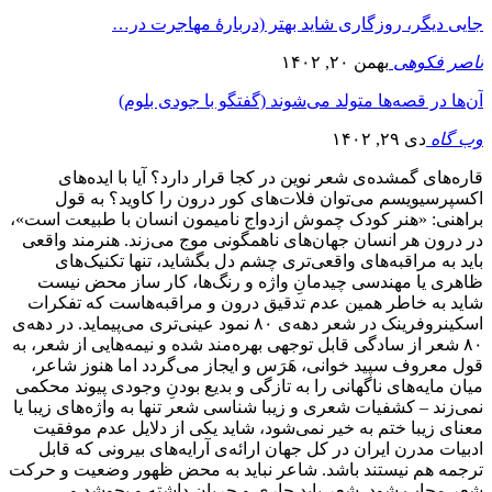
جایی دیگر، روزگاری شاید بهتر (دربارۀ مهاجرت در…
ناصر فکوهی
بهمن ۲۰, ۱۴۰۲
آن‌ها در قصه‌ها متولد می‌شوند (گفتگو با جودی بلوم)
وب گاه
دی ۲۹, ۱۴۰۲
قاره‌های گمشده‌ی شعر نوین در کجا قرار دارد؟ آیا با ایده‌های
اکسپرسیویسم می‌توان فلات‌های کور درون را کاوید؟ به قول
براهنی: «هنر کودک چموش ازدواج نامیمون انسان با طبیعت است»،
در درون هر انسان جهان‌های ناهمگونی موج می‌زند. هنرمند واقعی
باید به مراقبه‌های واقعی‌تری چشم دل بگشاید، تنها تکنیک‌های
ظاهری یا مهندسی چیدمانِ واژه و رنگ‌ها، کار ساز محض نیست
شاید به خاطر همین عدم تدقیق درون و مراقبه‌هاست که تفکرات
اسکینروفرینک در شعر دهه‌ی ۸۰ نمود عینی‌تری می‌پیماید. در دهه‌ی
۸۰ شعر از سادگی قابل توجهی بهره‌مند شده و نیمه‌هایی از شعر، به
قول معروف سپید خوانی، هَرَس و ایجاز می‌گردد اما هنوز شاعر،
میان مایه‌های ناگهانی را به تازگی و بدیع بودنِ وجودی پیوند محکمی
نمی‌زند – کشفیات شعری و زیبا شناسی شعر تنها به واژه‌های زیبا یا
معنای زیبا ختم به خیر نمی‌شود، شاید یکی از دلایل عدم موفقیت
ادبیات مدرن ایران در کل جهان ارائه‌ی آرایه‌های بیرونی که قابل
ترجمه هم نیستند باشد. شاعر نباید به محض ظهور وضعیت و حرکت
شعر مجاب شود. شعر باید جاری و جریان داشته و بجوشد و