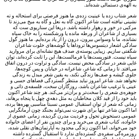
به الهه‌ی دستمالی شده‌اند.
شعر شتاب زده یا عینیت زده‌ی ما هنوز فرصتی برای استحاله و ته
نشینی نیافته است شاعر اکنون گاه به نعل و گاه به میخ می‌زند تا
مرکبی در خور و رهوار داشته باشد. دریغا این سناریوی ست که
بسیاری از شاعران از ورطه مانده یا ورشکسته را به خاک سیاه
نشانده، ما با وسواس بیرون، درون را از یاد برده‌ایم. ما هنوز گول
سادگی اشعار دیتسوس‌ها تروداها یا گوشه‌های خلوت شاعران
شگفتی سازیم. زیبایی پوسته‌ی صدف هیچ نشانه‌ای برای مروارید
سیاه نیست. فتوریست‌ها یا فرمالست‌ها، این را ثابت کرده‌اند، توان
غایی شعر در سادگی محض نیست. سادگی و تراوت در درون اتفاق
می‌افتد. تا زمانی که شاعر، شاعرانه در خیابان و پس کوچه‌ها،
جلوی گیشه و صف‌ها زندگی نکند، به یقین شعر مبدل به زندگی
نخواهد شد. شاعر امروز نباید منتظر گستردگی فضاهای حسی و
عینی یا ترغیب شاعران باشد، روزگاران سخت، فلسفه‌ی ذاتی و
جوهره‌ی شعری را سخت‌تر و بران‌تر می‌کند. هر چند شاعر اکنون
باید خود را از قید کلان مخاطبان به مثل دهه‌ی چهل یا پنجاه برهاند،
زمانی که شعر از توانِ استقبال عمومی نسبتاً مناسبی بهره‌ها برده،
‌اما اکنون شاعر تنها برای شهرت نمی‌تواند بجنگد چون آرمانگرایی
عمومی دستخوش تحول و فردیت مدرن گردیده، زمانی عضوی از
خانواده، کتاب شعری می‌خرید و برای چندین نفر از اعضای خانواده
خود می‌خواند، اما اکنون زندگی محدود به آپارتمان‌های نقلی شده،
روزمره‌گی سفره‌ی گسترده‌ای ندارد تا استقبال گسترده داشته