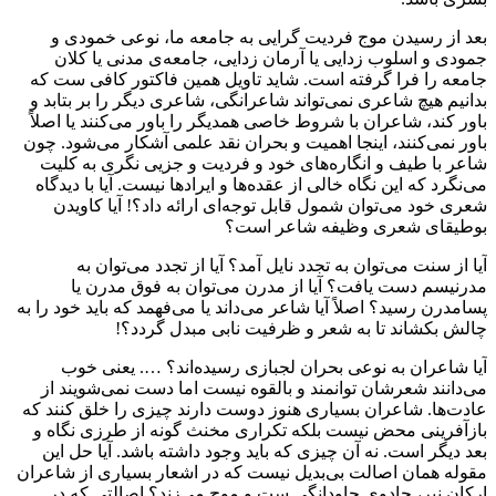
بعد از رسیدن موج فردیت گرایی به جامعه ما، نوعی خمودی و
جمودی و اسلوب زدایی یا آرمان زدایی، جامعه‌ی مدنی یا کلان
جامعه را فرا گرفته است. شاید تاویل همین فاکتور کافی ست که
بدانیم هیچ شاعری نمی‌تواند شاعرانگی، شاعری دیگر را بر بتابد و
باور کند، شاعران با شروط خاصی همدیگر را باور می‌کنند یا اصلاً
باور نمی‌کنند، اینجا اهمیت و بحران نقد علمی آشکار می‌شود. چون
شاعر با طیف و انگاره‌های خود و فردیت و جزیی نگری به کلیت
می‌نگرد که این نگاه خالی از عقده‌ها و ایرادها نیست. آیا با دیدگاه
شعری خود می‌توان شمول قابل توجه‌ای ارائه داد؟! آیا کاویدن
بوطیقای شعری وظیفه شاعر است؟
آیا از سنت می‌توان به تجدد نایل آمد؟ آیا از تجدد می‌توان به
مدرنیسم دست یافت؟ آیا از مدرن می‌توان به فوق مدرن یا
پسامدرن رسید؟ اصلاً آیا شاعر می‌داند یا می‌فهمد که باید خود را به
چالش بکشاند تا به شعر و ظرفیت نابی مبدل گردد؟!
آیا شاعران به نوعی بحران لجبازی رسیده‌اند؟ …. یعنی خوب
می‌دانند شعرشان توانمند و بالقوه نیست اما دست نمی‌شویند از
عادت‌ها. شاعران بسیاری هنوز دوست دارند چیزی را خلق کنند که
بازآفرینی محض نیست بلکه تکراری مخنث گونه از طرزی نگاه و
بعد دیگر است. نه آن چیزی که باید وجود داشته باشد. آیا حل این
مقوله همان اصالت بی‌بدیل نیست که در اشعار بسیاری از شاعران
ارکان نیر، جادوی جاودانگی ست و موج می‌زند؟ اصالتی که در