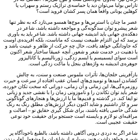
تاراس بولبا می‌توان دید یا حماسه‌ی تراژیک رستم و سهراب یا
کوهلین یونانی واقعاً همان پسر کشان فروید است؟
عصر ما چنان با استرس‌ها و موج‌ها همسو می‌تازد که به نظر تنها
شعر پیشرو توان سدگونه‌گی و مواجعه داشته باشد، شاعر در
دهکده‌ی جهانی باید اندیشه جهانی داشته باشد. شاعر باید به باوری
برسد که این التزام طبیعت نیست که ماناست، بلکه آفریده‌ی اوست
که جاودانگی خواهد یافت، حال چه حرکت از ظاهر و عینیت باشد و
یا ذهنیت در خدمت شعر و شعور. آنچه عمیقاً ساختار شعر اکنون
است سوای ایسمیسم یا ایسم زدگی، ژورنالیسم یا کاتالیزور
جوهره‌ی اندیشه به واژه‌های بنجل یا ماکت زدگی است.
بازآفرینی خلجان‌ها، تأثرات ملموس صنعت و سنت، به چالش
کشاندن امیدها و نومیدی‌های انسان عقب افتاده از سرعت و حیرت
روزمره‌گی‌ها، این زمانی و آن زمانی، دورانی که سخت تکان خورده،
شعر باید توان تکاندن را و ناموزونی زمان را با نقشی جدید و زبانی
نو ایفا کند. در گذشته و قدیم‌ها ما با ارزش‌ها و هنجارهای گوناگونی
سر و کار داشتیم و شاید اکنون دیگر ارزش‌های مطلق رنگ به رنگ
شدگی خاصی یافته باشند، برای شکل گیری حقایق نو – اصالت و
مراقبه‌ای نو لازم و بایسته است جستجو برای حقیقت خود نوعی
حقیقت عجیبی است.
شاعر اگر به دردی درونی آگاهی داشته باشد، بالطبع ناخودآگاه پر
شوری خواهد داشت هنوز بسیاری از شاعران ما مشغول لعاب زدن