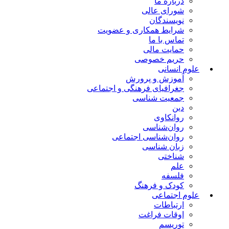
درباره ما
شورای عالی
نویسندگان
شرایط همکاری و عضویت
تماس با ما
حمایت مالی
حریم خصوصی
علوم انسانی
آموزش و پرورش
جغرافیای فرهنگی و اجتماعی
جمعیت شناسی
دین
روانکاوی
روان‌شناسی
روان‌شناسی اجتماعی
زبان شناسی
شناختی
علم
فلسفه
کودک و فرهنگ
علوم اجتماعی
ارتباطات
اوقات فراغت
توریسم