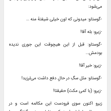
می‌شود:
-گوستاو: میدونی که اون خیلی شیفتۀ منه …
-زیرو: بله آقا!
-گوستاو: قبل از این هیچوقت این جوری ندیده
بودمش…
-زیرو: خیر آقا!
-گوستاو: مثل سگِ در حالِ دفع داشت می‌لرزید!
-زیرو: (با کمی مکث) حقیقتا!
زیرو اکنون سوی فرودست این مکالمه است و در