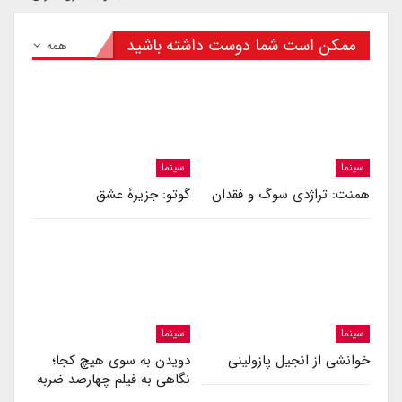
ممکن است شما دوست داشته باشید
همه
سینما
سینما
همنت: تراژدی سوگ و فقدان
گوتو: جزیرۀ عشق
سینما
سینما
خوانشی از انجیل پازولینی
دویدن به سوی هیچ کجا؛
نگاهی به فیلم چهارصد ضربه