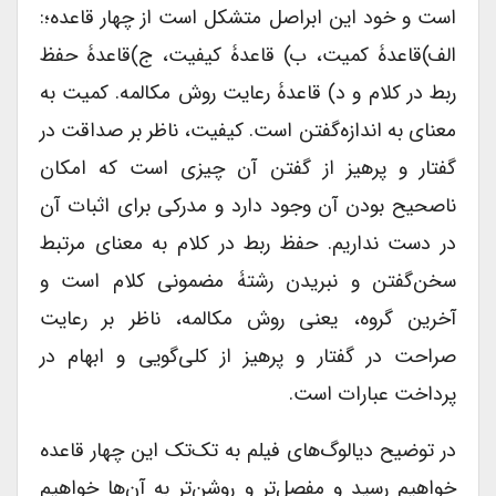
است و خود این ابراصل متشکل است از چهار قاعده؛:
الف)قاعدۀ کمیت، ب) قاعدۀ کیفیت، ج)قاعدۀ حفظ
ربط در کلام و د) قاعدۀ رعایت روش مکالمه. کمیت به
معنای به اندازه‌گفتن است. کیفیت، ناظر بر صداقت در
گفتار و پرهیز از گفتن آن چیزی است که امکان
ناصحیح بودن آن وجود دارد و مدرکی برای اثبات آن
در دست نداریم. حفظ ربط در کلام به معنای مرتبط
سخن‌گفتن و نبریدن رشتۀ مضمونی کلام است و
آخرین گروه، یعنی روش مکالمه، ناظر بر رعایت
صراحت در گفتار و پرهیز از کلی‌گویی و ابهام در
پرداخت عبارات است.
در توضیح دیالوگ‌های فیلم به تک‌تک این چهار قاعده
خواهیم رسید و مفصل‌تر و روشن‌تر به آن‌ها خواهیم