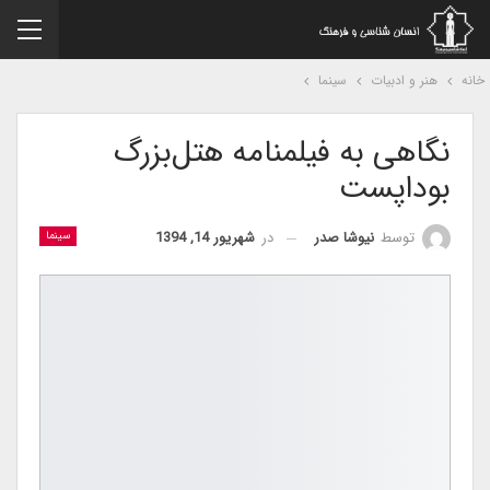
نه
هنر و ادبیات
سینما
نگاهی به فیلمنامه هتل‌بزرگ
بوداپست
در
شهریور 14, 1394
توسط
نیوشا صدر
سینما