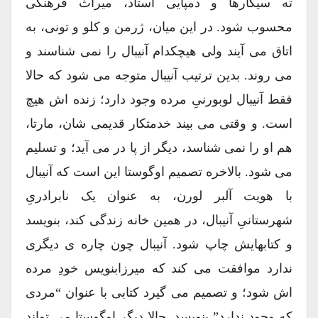
ته سیگارها و دمپایی استاد، میراث فرهنگی
محسوب شود. در این میان، ژرمن و کلو و تونی، به
اتاق می آیند ولی هیچکدام آنیبال را نمی شناسند و
می روند. بدین ترتیب آنیبال متوجه می شود که حالا
فقط آنیبال لوبورنیِ مرده وجود دارد؛ زنده اش هیچ
است. و وقتی می بیند خدمتکار قدیمی شان، مارتا،
هم او را نمی شناسد، دیگر از پا در می آید؛ و تسلیم
می شود. بالاخره تصمیم اوگوستا این است که آنیبال
با هویت آلبر لورن، به عنوان یک نابرادریِ
شهرستانیِ آنیبال، در همین خانه زندگی کند، بنویسد
و کتابهایش چاپ شود. آنیبال چون چاره ی دیگری
ندارد موافقت می کند که میرزابنویس خودِ مرده
اش شود؛ و تصمیم می گیرد کتابی با عنوان “مردی
که وجود ندارد” بنویسد. حالا دیگر اوگوستا می تواند