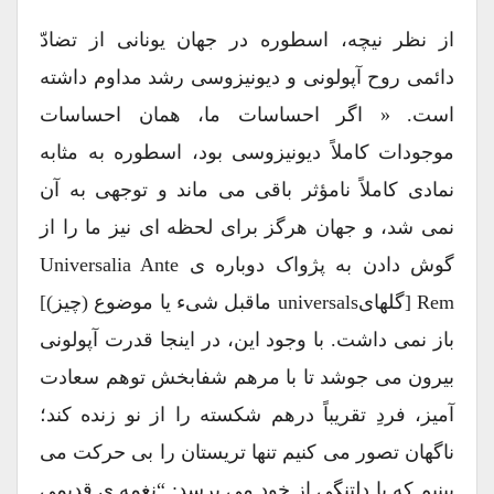
از نظر نیچه، اسطوره در جهان یونانی از تضادّ
دائمی روح آپولونی و دیونیزوسی رشد مداوم داشته
است. « اگر احساسات ما، همان احساسات
موجودات کاملاً دیونیزوسی بود، اسطوره به مثابه
نمادی کاملاً نامؤثر باقی می ماند و توجهی به آن
نمی شد، و جهان هرگز برای لحظه ای نیز ما را از
گوش دادن به پژواک دوباره ی Universalia Ante
Rem [گلهایuniversals ماقبل شیء یا موضوع (چیز)]
باز نمی داشت. با وجود این، در اینجا قدرت آپولونی
بیرون می جوشد تا با مرهم شفابخش توهم سعادت
آمیز، فردِ تقریباً درهم شکسته را از نو زنده کند؛
ناگهان تصور می کنیم تنها تریستان را بی حرکت می
بینیم که با دلتنگی از خود می پرسد: “نغمه ی قدیمی