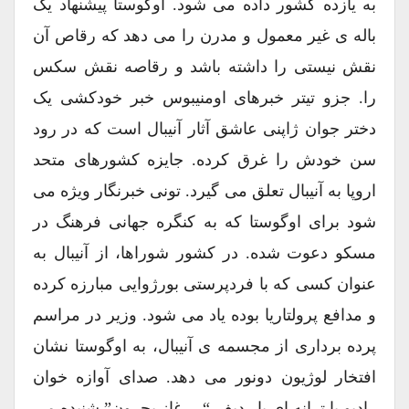
به یازده کشور داده می شود. اوگوستا پیشنهاد یک
باله ی غیر معمول و مدرن را می دهد که رقاص آن
نقش نیستی را داشته باشد و رقاصه نقش سکس
را. جزو تیتر خبرهای اومنیبوس خبر خودکشی یک
دختر جوان ژاپنی عاشق آثار آنیبال است که در رود
سن خودش را غرق کرده. جایزه کشورهای متحد
اروپا به آنیبال تعلق می گیرد. تونی خبرنگار ویژه می
شود برای اوگوستا که به کنگره جهانی فرهنگ در
مسکو دعوت شده. در کشور شوراها، از آنیبال به
عنوان کسی که با فردپرستی بورژوایی مبارزه کرده
و مدافع پرولتاریا بوده یاد می شود. وزیر در مراسم
پرده برداری از مجسمه ی آنیبال، به اوگوستا نشان
افتخار لوژیون دونور می دهد. صدای آوازه خوان
رادیو با ترانه ای با ردیفِ “… غاز بچرون” شنیده می