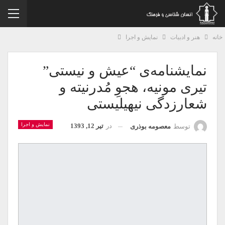
نه
هنر و ادبیات
نمایش و اجرا
نمایشنامه‌ی “عیش و نیستی”
تیری مونیه، هجوِ مُدرنیته و
شعارزدگی نیهیلیستی
نمایش و اجرا
در
تیر 12, 1393
توسط
معصومه بوذری