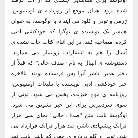
اوگوستا برای شناسایی جسدی که از آب گرفته
شده برود. همان موقع از روزنامه ی اومنیبوس،
ژرمن و تونی و کلود می آیند تا با اوگوستا، به عنوان
همسر یک نویسنده ی نوگرا که خودکشی ادبی
کرده، مصاحبه کنند. در این اثناء، کتاب چاپ نشده ی
آنیبال را هم به انتشارات ژولیمار می سپارند:
دستنوشته ی آنیبال به نام “صدف خالی” که قبلاً از
دفتر همین ناشر آنرا پس فرستاده بودند. بالاخره
خبر خودکشی ادبی نویسنده با تبلیغات اومنیبوس،
روزنامه ی موج خیزنده، پخش می شود. تونی از
سوی سردبیرش برای این خبر تشویق می شود.
اوگوستا بابت متن “صدف خالی” بجای سی هزار
فرانک پیشنهادی ناشر، صد هزار فرانک قرارداد می
بندد. تونی و کلو درباره ی حقی که ناشر بابت نقد