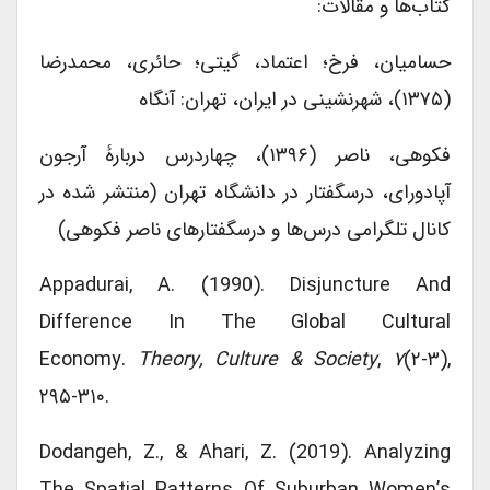
کتاب‌ها و مقالات:
حسامیان، فرخ؛ اعتماد، گیتی؛ حائری، محمدرضا
(۱۳۷۵)، شهرنشینی در ایران، تهران: آنگاه
فکوهی، ناصر (۱۳۹۶)، چهاردرس دربارۀ آرجون
آپادورای، درسگفتار در دانشگاه تهران (منتشر شده در
کانال تلگرامی درس‌ها و درسگفتارهای ناصر فکوهی)
Appadurai, A. (1990). Disjuncture And
Difference In The Global Cultural
Economy.
Theory, Culture & Society
,
۷
(۲-۳),
۲۹۵-۳۱۰.
Dodangeh, Z., & Ahari, Z. (2019). Analyzing
The Spatial Patterns Of Suburban Women’s