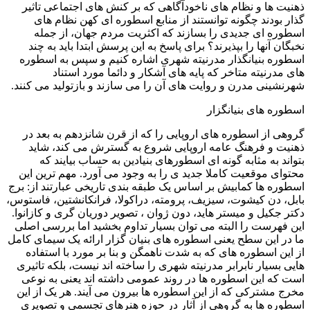
ذهنیت ها و نظام های ناخودآگاهی که بر کنش های اجتماعی تاثیر
گذار بودند چگونه توانستند از منابع اسطوره ای کهن نظام های
اسطوره ای جدیدی را بسازند که اکثریت مردم جهان، از جمله
نخبگان آنها را بپذیرند؟ برای پاسخ به این پرسش ابتدا باید به چند
اسطوره بنیانگذار مدرنیته شهری اشاره کنیم و سپس به اسطوره
های مدرنیته متاخر که پایه های آشکار و دائما مورد استناد
شهرنشینی مدرن و روایت های آن را می سازند و بازتولید می کنند.
اسطوره های بنیانگزار
گروهی از اسطوره های اروپایی را که از قرن شانزدهم به بعد در
ذهنیت و فرهنگ عامه اروپایی شروع به گسترش می کند، شاید
بتواند به مثابه گونه ای اسطورهای بنیادین به حساب بیایند که
محتوای موقعیت کاملا جدید ی را به وجود می آورد. مهم ترین این
اسطوره ها کمابیش بر اساس یک طبقه بندی تاریخی عبارتند از: برج
بابل، دن کیشوت، سیزیف، پرومته، دراکولا، فرانکانشتین، فاستوس،
دکتر جکیل و میستر هاید، دون ژوان ، تصویر دوریان گری و کازانوا.
این فهرست را البته می توان بسیار تداوم بخشید اما بررسی اصلی
ما در این سطح یعنی اسطوره های بنیان گزار ارائه یک سیمای کامل
از این اسطوره های که به شدت ناهمگن و بنا بر مورد با استفاده
هایی بسیار نابرابر مدرنیته شهری را ساخته اند نیست، بلکه تاثیری
است که این اسطوره ها در روند عمومی داشته اند یعنی به نوعی
مخرج مشترکی که از این اسطوره ها بیرون می آیند. هر یک از این
اسطوره ها به گروهی از آثار در حوزه هنرهای تجسمی و تصویری