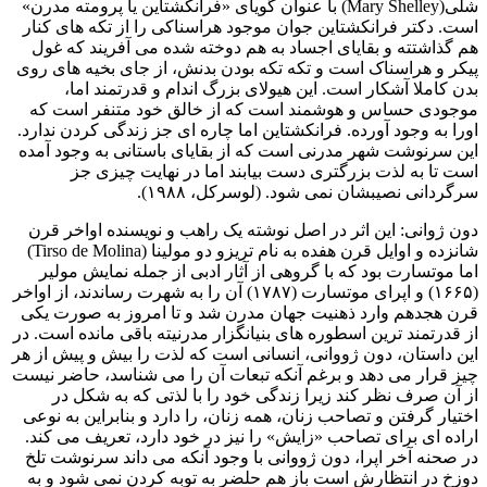
شلی(Mary Shelley) با عنوان گویای «فرانکشتاین یا پرومته مدرن»
است. دکتر فرانکشتاین جوان موجود هراسناکی را از تکه های کنار
هم گذاشتته و بقایای اجساد به هم دوخته شده می آفریند که غول
پیکر و هراسناک است و تکه تکه بودن بدنش، از جای بخیه های روی
بدن کاملا آشکار است. این هیولای بزرگ اندام و قدرتمند اما،
موجودی حساس و هوشمند است که از خالق خود متنفر است که
اورا به وجود آورده. فرانکشتاین اما چاره ای جز زندگی کردن ندارد.
این سرنوشت شهر مدرنی است که از بقایای باستانی به وجود آمده
است تا به لذت بزرگتری دست بیابند اما در نهایت چیزی جز
سرگردانی نصیبشان نمی شود. (لوسرکل، ۱۹۸۸).
دون ژوانی: این اثر در اصل نوشته یک راهب و نویسنده اواخر قرن
شانزده و اوایل قرن هفده به نام تریزو دو مولینا (Tirso de Molina)
اما موتسارت بود که با گروهی از آثار ادبی از جمله نمایش مولیر
(۱۶۶۵) و اپرای موتسارت (۱۷۸۷) آن را به شهرت رساندند، از اواخر
قرن هجدهم وارد ذهنیت جهان مدرن شد و تا امروز به صورت یکی
از قدرتمند ترین اسطوره های بنیانگزار مدرنیته باقی مانده است. در
این داستان، دون ژووانی، انسانی است که لذت را بیش و پیش از هر
چیز قرار می دهد و برغم آنکه تبعات آن را می شناسد، حاضر نیست
از آن صرف نظر کند زیرا زندگی خود را با لذتی که به شکل در
اختیار گرفتن و تصاحب زنان، همه زنان، را دارد و بنابراین به نوعی
اراده ای برای تصاحب «زایش» را نیز در خود دارد، تعریف می کند.
در صحنه آخر اپرا، دون ژووانی با وجود آنکه می داند سرنوشت تلخ
دوزخ در انتظارش است باز هم حلضر به توبه کردن نمی شود و به