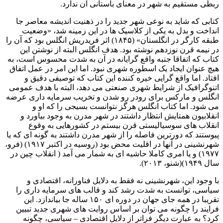
ربطی مستقیم به شهر در معنای باستانی آن ندارد.
کتابی که شاید به نوعی شهر جدید را در ذهنیت اندیشه معاصر جا
انداخت و بدل به یکی از کلاسیک ها در این زمینه شد، «وضعیت
طبقه کارگر در انگلستان» (۱۸۴۵) اثر فریدریش انگلس بود که آن را
در نیمه قرن نوزدهم نوشته بود. هدف انگلس البته از نوشتن این
کتاب که اتفاقا جنبه واقع گرایانه در آن به شدت محسوس است، به
هیچ عنوان ایجاد یک اسطوره شهری نبود. اما این امر در عمل اتفاق
افتاد. اما واقع گرایی خیره کننده این کتاب که توصیفی دقیق و
اتنوگرافیک از شرایط شهری صنعتی می دهد، البته با هدف عمومی
انگلس و مارکس برای رودر رو شدن و تخریب سرمایه داری عرضه
می شود. اما کتاب انگلس هرگز نتوانست بسیجی را که او و
انقلابیون همتایش انتظار داشتند در شهر مدرن به وجود بیاورد و
انقلاب های سوسیالیستی قرن بیستم در کشورهایی به وقوع
پیوستند که دورترین فاصله را از شهر مدرن داشتند به گونه ای که یا
شهرنشینی در آنها در اقلیت محض بود (روسیه در اکتبر ۱۹۱۷) (فرو،
۱۹۷۷) و یا امری کاملا حاشیه ای به شمار می آمد ( انقلاب چین در
سال ۱۹۴۹)(شنو، ۲۰۱۳).
با وجود این، شهرنشینی نه فقط به دلایل فناورانه، اقتصادی و
سیاسی، توانست به شدت رشد کند و قالب های سرمایه داری را
تقریبا در همه جای جهان در دوره ای ۱۵۰ ساله جا بیاندازد. این
فرایند را چگونه می توان بر اساس روایت های شهری جدید تبیین
کرد؟ به عبارت دیگر فراتر از دلایل اقتصادی – سیاسی، چگونه