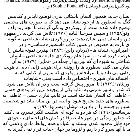
Frédéric Beigbeder)؛ وبلاگ نویسی(پاتریک رمبو)(Patrick Rambaud)؛
بوتاکس(سوفی فونتانل) (Sophie Fontanel) و…
انسان جدید، همچون انسان باستانی نیازی توضیح ناپذیر و کمابیش
گنگ به اسطوره ها از خود نشان می دهد که به صورت های مختلفی
توضیح داده شده است: از رویکردی یونگی گرفته، تا آنچه رودولف
اوتو(۱۹۵۸) و سپس میرچیا الیاده (۱۹۷۶) تلاش می کردند در مفهوم
دین و انسان دینی نشان دهند؛ در رویکردی نشانه شناختی به گونه
ای بارت به خصوص در همین کتاب «اسطوره شناسی» و در
«امپراتوری نشانه ها» (درباره ژاپن) (۱۳۸۳) بهترین نمونه هایش را
عرضه کرده است، و سرانجام رویکردی جامعه شناختی – انسان
شناختی به شیوه ای که بوردیو از جمله در «تمایز» (۱۹۷۹) به آن
اشاره می کند، اسطوره ها را روندی برای هویت زایی / یابی یا هویت
زدایی می داند و یا سرانجام رویکردی که مورن از کتابی که به
«افسانه های شهری» اختصاص داده است یعنی «شایعات
اورلئان»(۱۹۶۹) تا امروز پیش گرفته است و در آن تلاش می شود
که شهر و شهر نشینی به مثابه یکی از پیچیده ترین فرایندهای حسی
– عاطفی که انسان شناخته است در قالب نیازی حسی – عاطفی به
اسطوره های جدید تشریح شود. و البته در این میان نباید دو شخصیت
بسیار برجسته را از یاد برد: میشل دوسرتو(۱۹۹۰) و
پیرسانسو(۱۹۹۶) که هر دو به گونه ای شگفت انگیز تشریح می کنند
که چطور زندگی در شهر ها، صرفا در کنش های اجتمای به خودی
خود قابل محدود شدن نیستند و اشیاء و همه روابط مادی و ذهنی که
ما با آنها سرو کار داریم و لزوما در جهان حیات قرار نمی گیرند به