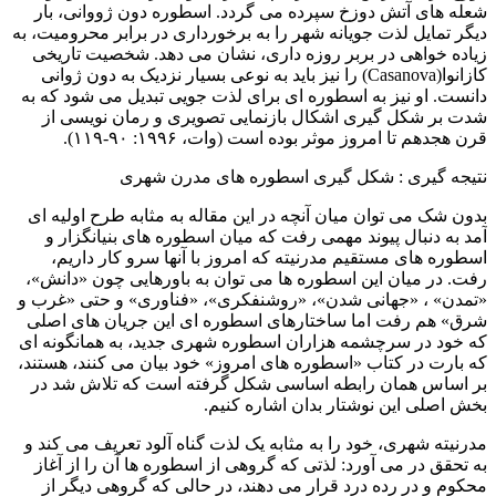
شعله های آتش دوزخ سپرده می گردد. اسطوره دون ژووانی، بار
دیگر تمایل لذت جویانه شهر را به برخورداری در برابر محرومیت، به
زیاده خواهی در بربر روزه داری، نشان می دهد. شخصیت تاریخی
کازانوا(Casanova) را نیز باید به نوعی بسیار نزدیک به دون ژوانی
دانست. او نیز به اسطوره ای برای لذت جویی تبدیل می شود که به
شدت بر شکل گیری اشکال بازنمایی تصویری و رمان نویسی از
قرن هجدهم تا امروز موثر بوده است (وات، ۱۹۹۶: ۹۰-۱۱۹).
نتیجه گیری : شکل گیری اسطوره های مدرن شهری
بدون شک می توان میان آنچه در این مقاله به مثابه طرح اولیه ای
آمد به دنبال پیوند مهمی رفت که میان اسطوره های بنیانگزار و
اسطوره های مستقیم مدرنیته که امروز با آنها سرو کار داریم،
رفت. در میان این اسطوره ها می توان به باورهایی چون «دانش»،
«تمدن» ، «جهانی شدن»، «روشنفکری»، «فناوری» و حتی «غرب و
شرق» هم رفت اما ساختارهای اسطوره ای این جریان های اصلی
که خود در سرچشمه هزاران اسطوره شهری جدید، به همانگونه ای
که بارت در کتاب «اسطوره های امروز» خود بیان می کنند، هستند،
بر اساس همان رابطه اساسی شکل گرفته است که تلاش شد در
بخش اصلی این نوشتار بدان اشاره کنیم.
مدرنیته شهری، خود را به مثابه یک لذت گناه آلود تعریف می کند و
به تحقق در می آورد: لذتی که گروهی از اسطوره ها آن را از آغاز
محکوم و در رده درد قرار می دهند، در حالی که گروهی دیگر از