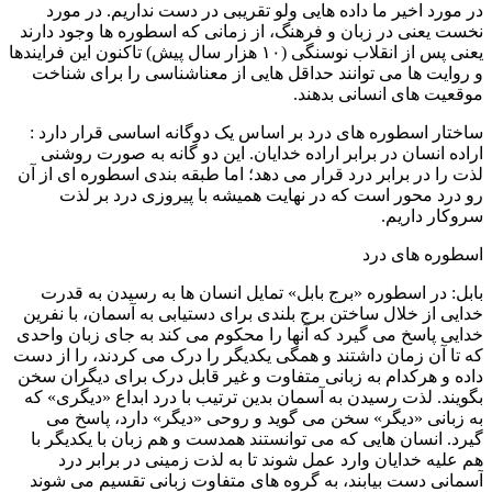
در مورد اخیر ما داده هایی ولو تقریبی در دست نداریم. در مورد
نخست یعنی در زبان و فرهنگ، از زمانی که اسطوره ها وجود دارند
یعنی پس از انقلاب نوسنگی (۱۰ هزار سال پیش) تاکنون این فرایندها
و روایت ها می توانند حداقل هایی از معناشناسی را برای شناخت
موقعیت های انسانی بدهند.
ساختار اسطوره های درد بر اساس یک دوگانه اساسی قرار دارد :
اراده انسان در برابر اراده خدایان. این دو گانه به صورت روشنی
لذت را در برابر درد قرار می دهد؛ اما طبقه بندی اسطوره ای از آن
رو درد محور است که در نهایت همیشه با پیروزی درد بر لذت
سروکار داریم.
اسطوره های درد
بابل: در اسطوره «برج بابل» تمایل انسان ها به رسیدن به قدرت
خدایی از خلال ساختن برج بلندی برای دستیابی به آسمان، با نفرین
خدایی پاسخ می گیرد که آنها را محکوم می کند به جای زبان واحدی
که تا آن زمان داشتند و همگی یکدیگر را درک می کردند، را از دست
داده و هرکدام به زبانی متفاوت و غیر قابل درک برای دیگران سخن
بگویند. لذت رسیدن به آسمان بدین ترتیب با درد ابداع «دیگری» که
به زبانی «دیگر» سخن می گوید و روحی «دیگر» دارد، پاسخ می
گیرد. انسان هایی که می توانستند همدست و هم زبان با یکدیگر با
هم علیه خدایان وارد عمل شوند تا به لذت زمینی در برابر درد
آسمانی دست بیابند، به گروه های متفاوت زبانی تقسیم می شوند