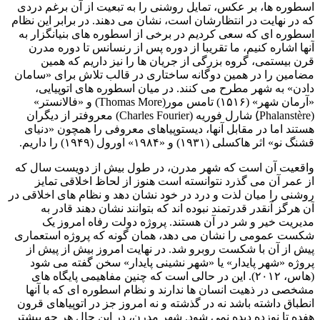
اسطوره ها، بر عکس، تمایل روشنی را به تبعیت از آن برغم دردی
که در نهایت در انتظارشان است، نشان می دهند. در برابر این نظام
اسطوره ای که سعی کردیم در برخی از اسطوره های بنیانگزار به
آنها اشاره کنیم، ما تقریبا از دوره پس از رنسانس تا دوره مدرن
قرن بیستمی، گروه بزرگی از جریان ها را نیز داریم که همین
مضامین را در همین دوگانه ساختاری در قالب تلاش برای «سامان
دادن» به شهر مطرح می کنند. در میان اسطوره های اتوپیایی،
«آرمان شهر» (۱۵۱۶) تامس مور(Thomas More) و «فالانستر»
(Phalanstère)ِ شارل فوریه (Charles Fourier) معروفتر از دیگران
هستند اما در مقابل آنها، دیستوپیاهای معروفی را همچون «دنیای
قشنگ نو» اثر هاکسلی (۱۹۳۱) و «۱۹۸۴» اورول (۱۹۴۹) را داریم.
واقعیت آن است که شهر مدرن، در طول بیش از دویست سال که
از عمر آن می گذرد نتوانسته است هنوز از لحاظ اخلاقی تمایز
روشنی را میان لذت و درد در خود نشان دهد و نظام های اخلاقی در
آن هرگز آنقدر قدرتمند نبوده اند که بتوانند نشان دهند قادر به
مدیریت خیر و شر در آن هستند. پروژه دولت رفاه امروز یک
شکست عمومی را نشان می دهد، همان گونه که پروژه استعماری
پیش از آن با شکست روبرو شد. در نهایت امروز بیش از پیش از
پروژه «شهر پایدار» یا «شهر نشینی پایدار» سخن گفته می شود
(هاس، ۲۰۱۲). این در حالی است که چنین مفاهیمی پایگاه های
مشخصی در ذهیت انسان ها ندارند و نظام اسطوره ای که با آنها
انطباق داشته باشد نه در گذشته و نه امروز جز در اتوپیاهای قرون
هفده تا نوزده دیده نمی شود. شهر مدرن، در این حال هر چه بیشتر