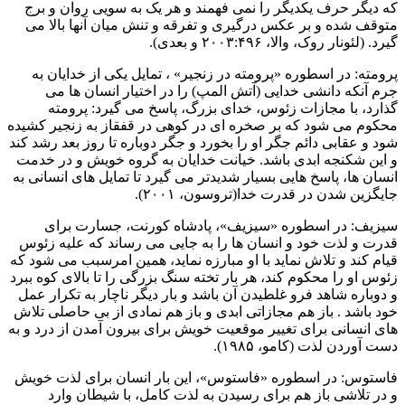
که دیگر حرف یکدیگر را نمی فهمند و هر یک به سویی روان و برج
متوقف شده و بر عکس درگیری و تفرقه و تنش میان آنها بالا می
گیرد. (لئونار روک، والا، ۲۰۰۳:۴۹۶ و بعدی).
پرومته: در اسطوره «پرومته در زنجیر» ، تمایل یکی از خدایان به
جرم آنکه دانشی خدایی (آتش المپ) را در اختیار انسان ها می
گذارد، با مجازات زئوس، خدای بزرگ، پاسخ می گیرد: پرومته
محکوم می شود که بر صخره ای در کوهی در قفقاز به زنجیر کشیده
شود و عقابی دائم جگر او را بخورد و جگر دوباره تا روز بعد رشد کند
و این شکنجه ابدی باشد. خیانت خدایان به گروه خویش و در خدمت
انسان ها، پاسخ هایی بسیار شدیدتر می گیرد تا تمایل های انسانی به
جایگزین شدن در قدرت خدا(تروسون، ۲۰۰۱).
سیزیف: در اسطوره «سیزیف»، پادشاه کورنت، جسارت برای
قدرت و لذت خود و انسان ها را به جایی می رساند که علیه زئوس
قیام کند و تلاش نماید با او مبارزه نماید، همین امرسبب می شود که
زئوس او را محکوم کند، هر بار تخته سنگ بزرگی را تا بالای کوه ببرد
و دوباره شاهد فرو غلطیدن آن باشد و بار دیگر ناچار به تکرار عمل
خود باشد . باز هم مجازاتی ابدی و باز هم نمادی از بی حاصلی تلاش
های انسانی برای تغییر موقعیت خویش برای بیرون آمدن از درد و به
دست آوردن لذت (کامو، ۱۹۸۵).
فاستوس: در اسطوره «فاستوس»، این بار انسان برای لذت خویش
و در تلاشی باز هم برای رسیدن به لذت کامل، با شیطان وارد