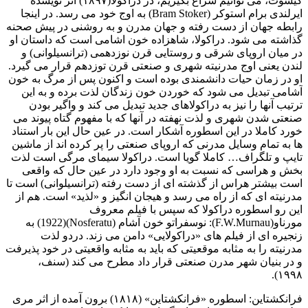
کیشوت، می توانیم سراغ بگیریم، در دراکولا(۱۸۹۷) اثر نویسده
ایرلندی برام استوکر (Bram Stoker) به اوج خود می رسد. در اینجا
رابطه جهان از دست رفته و جهان مدرن و به روشنی در پیش صحنه
گذاشته می شود. دراکولا، شاهزاده خون اشامی است که داستان او
در میان اروپای شرقی و روستایی قرن نوزدهمی (ترانسیلوانی) و
لندن یعنی اوج مدرنیته شهری و صنعتی قرن توزدهم قرار می گیرد.
او در زمان حیات دانشمندی بوده است و اکنون پس از مرگ به خون
آشامی تبدیل می شود که خوردن خون زندگان لذت برده و به این
ترتیب آنها را نیز به دراکولاهای جدید تبدیل می کند و واگیر بودن
صنعتی شدن شهری و لذت نهفته در آنها که با مفهوم گتاه پیوند می
خورد کاملا در این اسطوره آشکار است. در عین حال این بار استناد
ها به تمام وسایل مدرنی که اروپای صنعتی را پر کرده اند از ماشین
تایپ و تلگراف… کاملا گویا است. دراکولا سیمای مرگی است لذت
بخش و هراسی که نسبت به او وجود دارد در عین حال که واقعی
است بیشتر هراس از گذشته ای از دست رفته (ترانسیلوانی) است تا
مدرنیته ای که از راه می رسد و هیجان انگیز و «لذید» است. هم از
این رو اسطوره دراکولا که سپس با فیلم معروف
مورناو(F.W.Murnau): نوسفراتو خون آشام (Nosferatu)(1922) به
زنجیره ای از فیلم های «دراکولایی» دامن می زند. دردو لذت
مدرنیته را به مثابه موقعیتی که باید به مثابه واقعیتی در خود پذیرفت
و در بنیان شهر مدرن صنعتی قرار داد مطرح می کند (سنف،
۱۹۹۸).
فرانکشتاین: اسطوره «فرانکشتاین» (۱۸۱۸) برون آمده از اثر مری