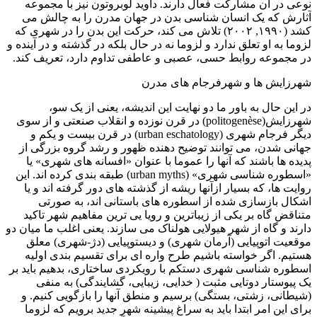
نوعی در آن مشارکت فعال دارند. داوید لوبروتون نیز با مجموعه
آثارش که یک انسان شناسی بدن در جهان مدرن را به چالش می
کشد (۱۹۹۰, ۲۰۰۲) تلاش می کند، حرکت این بدن را در شهری که
لزوما به او تعلق ندارد و لزوما نه در حال بلکه در گذشته و در آینده و
در مجموعه روابط حسی، عصبی و عاطفی تداوم دارد، تعریف کند.
شهرزایش ها و شهرفرجام های مدرن
در این حال به باور ما دو نهایت این اندیشه، یعنی از یک سو،
شهرزایش(politogenèse) در قرن نوزده و انقلاب صنعتی و از سوی
دیگر فرجام شهری (urban eschatology) در قرن بیست و یکم و
جهانی شدن، می توانند توضیح دهنده ظهور و رشد گروه بزرگی از
پدیده ها باشند که آنها را عموما با عنوان «افسانه های شهری» یا
«اسطوره شناسی شهری» (urban myths) طبقه بندی کرده اند. این
روایت ها، که بسیار ازآنها ریشه از گذشته های دور گرفته اند و یا
اشکال بازسازی شده از اسطوره های باستانی اند، به صورتی
متناقض گاه بر یکی از زیباترین و رویا یی ترین مفاهیم شهر تاکید
دارند و گاه از شهر هیولایی هولناک می سازند. یعنی اغلب ما میان دو
موقعیت اتوپیایی (آرمان شهری) و دیستوپیایی (دژ-شهری) معلق
هستیم. اگر خواسته باشیم طرح واره ای برای تقسیم بندی اولیه
اسطوره شناسی شهری دستکم با رویکردی ساختاری، بدهیم باید بر
یک پیوستار دوتایی مثبت ( خدایی، زیبایی، گشایندگی) به منفی
(شیطانی، زشتی، بستگی) برسیم و منطق آنها را بازگویی کنیم. و
برای این امر ابتدا باید به سراغ پیشینه شهر جدید برویم که لزوما