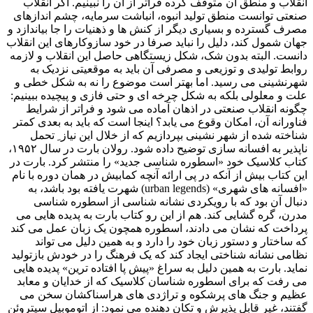
انقلاب و منطق آن متوقف کرده فراتر از آن را نبینیم. اگر انقلاب
صنعتی توانست منطق تولید انبوه، انباشت سرمایه، چشم اندازهای
مصرف گسترده و بسیاری دیگر از کنش ها و ذهنیات را جا بیاندازد و
جهان شمول کند، دلیل را نباید صرفا در خود سازوکارهای این انقلاب
دانست. البته بدون شک، شکل زیستگاهی حاصل این انقلاب و لازمه
روابط تولیدی و توزیعی و مصرفی آن باید به موقعیتی نزدیک به
شهرنشینی می رسید. اما بهتر است موضوع را نه به شکل خطی و
علت و معلولی بلکه به شکل چرخه ای و حتی فازی و پیچیده ببینیم:
چگونه انقلاب صنعتی در اذهان آماده می شود و فراتر از شرایط
فناورانه آن، امکان وقوع می یابد؟ اینجا است که باید به بعدی کمتر
شناخته شده از شهر نشینی بپردازیم که از خلال این نیاز ِ تحمل
ناپذیر به افسانه سازی توضیح داده شود. رولان بارت در سال ۱۹۵۲،
کتاب کلاسیک خود «اسطوره شناسی جدید» را منتشر کرد. بارت در
این کتاب بیش از آنکه در پی ارائه آنچه کمابیش در همان دوره با نام
«افسانه های شهری» (urban legends) شهرت یافته بود باشد، به
دنبال آن بود که با رویکردی نشانه شناسی از اسطوره شناسی
مدرن، گره گشایی کند. هم از این رو کتاب بارت به پدیده هایی می
پرداخت که نشان می دادند، اسطوره همچون یک زبان عمل می کند
که ساختار و دستور زبان خود را دارد و به همین دلیل می تواند
نظامی نشانه شناختی ایجاد کند که یک فرهنگ را در خودش بازتولید
نماید. بارت به همین دلیل به سراغ «پیش پا افتاده ترین» پدیده هایی
می رفت که برای اسطوره شناسان کلاسیک که از خدایان و معابد
عظیم و جنگ های پرشکوه و تراژدی های هراسناکشان سخن می
گفتند، غیر قابل پذیرش و تکان دهنده می نمود: از اتوموبیل سیتروئن