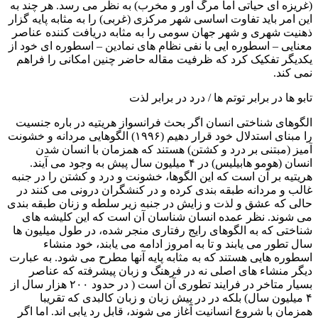
(غریزه ای حیاتی اما مرگ آور و مخرب) به نظر می رسد. هر چند به
این امر باید تفاوت اساسی شهر مرکزی (غربی) را به مثابه پایه گزار
ذهنیت شهری و شهر جهان سومی را به مثابه دریافت کننده عناصر
معنایی – اسطوره ایی با نفی نظام های نمادین – اسطوره ای خود از
یکدیگر تفکیک کرد که ظرفیت مقاله حاضر چنین امکانی را فراهم
نمی کند.
تابو ها در برابر توتم ها / درد در برابر لذت
الگوهای شناختی انسان اگر بحث فرانسواز هریتیه در باره جنسیت
را مبنای استدلال خود قرار دهیم (۱۹۹۶) الگوهایی مردانه و خشونت
آمیز (مبتنی بر درد و کشتن) هستند که همزمان با انسان شدن
انسان (هومو هابیلیس) در ۴ میلیون سال پیش به وجود می آیند.
هریتیه بر آن است که این الگوها، خشونت و درد و کشتن را در جنبه
غالب و مردانه طبقه بندی کرده و در کنشگران درونی می کنند در
حالی که عشق و لذت و زایش در جنبه زیر سلطه و زنان طبقه بندی
می شوند. نظر عمده انسان شناسان آن است که این کلیشه های
شناختی که به الگوهای رایج رفتاری منجر شده، در طول میلیون ها
سال تطور می یابند و تا به امروز ادامه می یابند، خود منشاء
اسطوره هایی هستند که به مثابه پایه آنها مطرح می شود. به عبارت
دیگر منشاء های اصلی نه در فرهنگ و زبان پیشرفته که عناصر
بسیار متاخر در فرایند تطوری آن است ( در حدود ۲۰۰ هزار سال از
۴ میلیون سال) بلکه در در پیش زبان و زبان کالبدی که تقریبا
همزمان با شروع انسانیت آغاز می شوند، قابل رد یابی اند. اما اگر