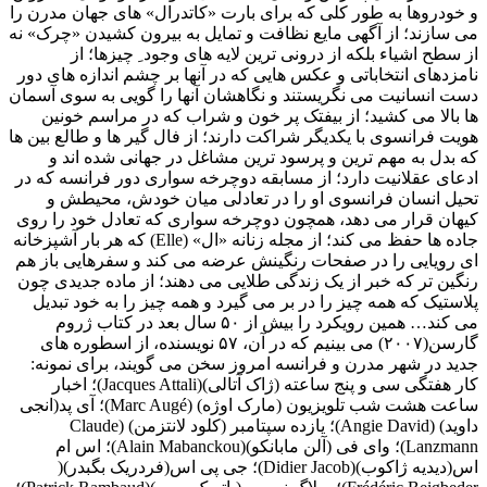
و خودروها به طور کلی که برای بارت «کاتدرال» های جهان مدرن را
می سازند؛ از آگهی مایع نظافت و تمایل به بیرون کشیدن «چرک» نه
از سطح اشیاء بلکه از درونی ترین لایه های وجود ِ چیزها؛ از
نامزدهای انتخاباتی و عکس هایی که در آنها بر چشم اندازه های دور
دست انسانیت می نگریستند و نگاهشان آنها را گویی به سوی آسمان
ها بالا می کشید؛ از بیفتک پر خون و شراب که در مراسم خونین
هویت فرانسوی با یکدیگر شراکت دارند؛ از فال گیر ها و طالع بین ها
که بدل به مهم ترین و پرسود ترین مشاغل در جهانی شده اند و
ادعای عقلانیت دارد؛ از مسابقه دوچرخه سواری دور فرانسه که در
تحیل انسان فرانسوی او را در تعادلی میان خودش، محیطش و
کیهان قرار می دهد، همچون دوچرخه سواری که تعادل خود را روی
جاده ها حفظ می کند؛ از مجله زنانه «ال» (Elle) که هر بار آشپزخانه
ای رویایی را در صفحات رنگینش عرضه می کند و سفرهایی باز هم
رنگین تر که خبر از یک زندگی طلایی می دهند؛ از ماده جدیدی چون
پلاستیک که همه چیز را در بر می گیرد و همه چیز را به خود تبدیل
می کند… همین رویکرد را بیش از ۵۰ سال بعد در کتاب ژروم
گارسن(۲۰۰۷) می بینیم که در آن، ۵۷ نویسنده، از اسطوره های
جدید در شهر مدرن و فرانسه امروز سخن می گویند، برای نمونه:
کار هفتگی سی و پنج ساعته (ژاک آتالی)(Jacques Attali)؛ اخبار
ساعت هشت شب تلویزیون (مارک اوژه) (Marc Augé)؛ آی پد(انجی
داوید) (Angie David)؛ یازده سپتامبر (کلود لانتزمن) (Claude
Lanzmann)؛ وای فی (آلن مابانکو)(Alain Mabanckou)؛ اس ام
اس(دیدیه ژاکوب)(Didier Jacob)؛ جی پی اس(فردریک بگبدر)(