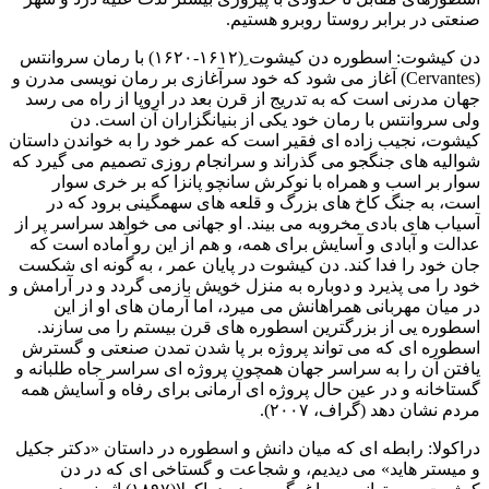
صنعتی در برابر روستا روبرو هستیم.
دن کیشوت: اسطوره دن کیشوت ِ(۱۶۱۲-۱۶۲۰) با رمان سروانتس
(Cervantes) آغاز می شود که خود سرآغازی بر رمان نویسی مدرن و
جهان مدرنی است که به تدریج از قرن بعد در اروپا از راه می رسد
ولی سروانتس با رمان خود یکی از بنیانگزاران آن است. دن
کیشوت، نجیب زاده ای فقیر است که عمر خود را به خواندن داستان
شوالیه های جنگجو می گذراند و سرانجام روزی تصمیم می گیرد که
سوار بر اسب و همراه با نوکرش سانچو پانزا که بر خری سوار
است، به جنگ کاخ های بزرگ و قلعه های سهمگینی برود که در
آسیاب های بادی مخروبه می بیند. او جهانی می خواهد سراسر پر از
عدالت و آبادی و آسایش برای همه، و هم از این رو آماده است که
جان خود را فدا کند. دن کیشوت در پایان عمر ، به گونه ای شکست
خود را می پذیرد و دوباره به منزل خویش بازمی گردد و در آرامش و
در میان مهربانی همراهانش می میرد، اما آرمان های او از این
اسطوره یی از بزرگترین اسطوره های قرن بیستم را می سازند.
اسطوره ای که می تواند پروژه بر پا شدن تمدن صنعتی و گسترش
یافتن آن را به سراسر جهان همچون پروژه ای سراسر جاه طلبانه و
گستاخانه و در عین حال پروژه ای آرمانی برای رفاه و آسایش همه
مردم نشان دهد (گراف، ۲۰۰۷).
دراکولا: رابطه ای که میان دانش و اسطوره در داستان «دکتر جکیل
و میستر هاید» می دیدیم، و شجاعت و گستاخی ای که در دن