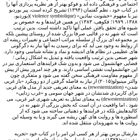
اجتماعی و فرهنگی داده اند و فوکو بهتر از هر نظریه پردازی آنها را
در کتاب خود ، نظم گفتمان (۱۳۹۴) تشریح کرده است، پیر بوردیو
نیز با مفهوم «خشونت نمادین» (violence symbiolique )(بوردیو،
۱۳۸۸، ۱۹۷۹؛ فکوهی، ۱۳۸۳) بر همین فرایندها و به خصوص بر
شیوه های تحقق یافتن عملی آنها تاکید داشته است. بدین ترتیب
است که شهر نه در قالبی صرفا بزرگ شده از روستای پیشین بلکه
بر مجموعه ای بزرگ از سلسله مراتب اجتماعی و تغییرات ریشه ای
از روابط به وجود می آید که برای رسیدن به آنها نیاز به دگرگونی
های عظیمی در نظام های اندیشه و نماد و نشانه شناسی وجود دارد.
شهر صنعی بدین ترتیب واقعیت یافته و تبدیل به اشکال زمانی /
فضایی جهانشمول می شود و بدون شک فرایندهای استعماری نیز در
این جهانشمولیت نقشی اساسی دارند. و هر چند امروز بیش از پیش
از مفهوم مقاومت فرهنگی سخن گفته می شود و متفکری چون
والتر مینیولو(۲۰۱۵) از نیاز به فاصله گرفتن از دو رویکرد «باز غربی
شدن» (rewesternization) به معنای تعریفی جدید از مدل های غربی
برای کاربردی شدنشان در شهر جهان سومی و «غرب زدایی»
(dewesternization) به معنای تمایل به تعریف شهری غیر غربی، می
شود ، اما واقعیت در آن است که بخش بزرگی از شهر نه در
کالبدهایش بلکه در فرایندها و ذهنیاتی ساخته می شود که از
اسطوره ها و روایت های کهن ریشه می گیرند و یا به وسیله این
روایت ها به شهروندان منتقل شده اند.
مارشال برمن بهتر از هر کسی این امر را در کتاب خود «تجربه
مدرنیته»(۱۳۷۹) در زمینه بازنمایی ها و بنیان های ادبی شهر مدرن