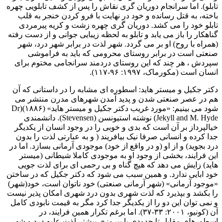
تابلو). اما سرانجام دوریان گری نقاش را پس از کشف تابلویی چهره
باخته، به قتل رسانده و خود در نهایت با فرو کردن خنجر به قلب
تابلو خود را می کشد. دوریان گری چهره زشت و کریه پیرمردی
گناهکار را باز می یابد و تابلو به لحظه زیبایی جوانی و از دست رفته
(همراه با روح) او بر می گردد. شهر لذت در برابر شهر درد، شهر
صنعتی است در برابر روستای محرومی که باید به فراموشی
سپردش ، هر چند که این روستای دردمند سرانجامی مختوم برای
انسان است (مکورماک، ۱۹۹۷: ۹۶-۱۱۷).
دکتر جکیل و میستر هاید: اسطوره ای مشابه را در داستانی که آن
هم در عصر صنعتی شدن و پدید آمدن شهرهای مدرن منتشر می
شود می بینیم: «مورد غریب دکتر جکیل و میستر هاید» (۱۸۸۶)(Dr
Jekyll and M. Hyde) نوشته استیونسن (Stevensen). دانشمندی
خیالپرداز بر آن است که بدی و خوبی را در وجود انسان از یکدیگر
جدا کرده و انسانی صرفا نیک بیافریند ( و به عبارتی لذت را بدون
درد بجوید) و از او (و در واقع از خود) موجودی آرمانی بسازد. اما در
این فرایند، بخشی از وجود او به موجودی کاملا شیطانی (میستر
هاید) زایش می دهد که هیچ گناه و بی رحمی ای برای لذت جویی
خود ابایی ندارد. و همین سبب می شود که دکتر جکیل که در ساختن
«موجود آرمانی» (شهر آرمانی صنعتی) خود ناتوان است، خود(شهر)
را بکشد و بپذیرد که لذت شهری بدون درد شهری امکان پذیر نیست
و نمی توان این دو را از یکدیگر جدا کرد مگر به قیمت نابودی کامل
آن (کونیو، ۲۰۰۱: ۳۳-۳۷). اما برغم تکرار همین فرایند، در
اسطورهای مقابل تا حدودی با پیروزی بیشتر لذت علیه درد و شهر