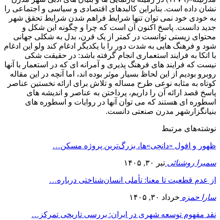
نشان داده است. بنابراین کالبدهای اقتصادی و سیاسی و اجتماعی را
به خودی خود نمی توان تنها شرایط فراهم شدن شرایط تحقق شهر
جدید دانست. پاسخ اکنون آن است که چرا و چگونه این شکل و
محتوای زیستی توانست در کمتر از یک قرن، بدل به شکلی جهانی
شود و فرهنگ هایی به شدت دور را با یکدیگر ادغام کند ولو این ادغام
با اتکا به فرایند استعماری انجام گرفته باشد: در حقیقت شکی
نیست که فرایند های فرهنگ پذیری و آمرانه ای که در استعمار با آنها
روبرو بودیم از این لحاظ بسیار موثر بوده اند، اما آنچه در این مقاله
کوتاه به مثابه نوعی طرح مساله و تلاش برای ارائه نخستین عناصر
پاسخ قصد ارائه آن را داریم، پرداختن به عناصر و اندیشه های
اسطوره ای هستند که می توان آنها در روایات و اسطوره های
بنیانگزارشهر مدرن صنعتی دانست.
نوشته‌های مرتبط
ظهور و افول «دانچی»ها، بزرگ‌ترین پروژه مسکن…
سمیرا روشنائی
تیر ۳۰, ۱۴۰۵
از عدم قطعیت تا معنا: تأملی انسان‌شناختی درباره…
سارا حمزه
خرداد ۳۰, ۱۴۰۵
نقد مفهوم توسعه شهری در ایران: بررسی تاریخی تمرکز…