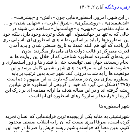
زهره دودانگه
آبان ۲, ۱۴۰۴
در این شهر، امروز، اسطوره هایی چون «دانش» و «پیشرفت» ،
«اندیشمندی» ، «روشنفکری»، «شرق / غرب» ، «جهانی شدن» و …
به مثابه مفاهیمی «بدیهی» و «جهانشمول» شناخته می شوند در
حالی که نه تنها در جهانشمولی آنها شک و تردید وجود دارد، بلکه خود
این اسطوره ها را باید بر اساس نظام های اسطوری ای باستانی تری
باز یافت که آنها هم البته عمدتا به تاریخ صنعتی شدن و پدید آمدن
قدرت متمرکز در قالب دولت های ملی باز میگردند. بدون
فرایندهای گسترده اسطوره شناختی که از خلال این روایت ها به
انجام رسیدند، جهان نمی توانست حتی با فشار ها و زور استعماری و
خشونت شدید آن به موقعیت های شهر نشینی کامل برسد و این
موقعیت ها را به شدت درونی کند. شهر جدید بدین ترتیب بر پایه
اسطوره سازی مدرن در معنایی که بارت به این مفهوم داده است
(۱۳۷۵) شکل می گیرد که خود از گروهی از اسطوره های بنیادین
ریشه گرفته اند و در این مقاله هدف ما ارائه مقدمه ای بر درک این
گروه از فرایندها و سازوکارهای اسطوره ای آنها است.
شهرِ اسطوره ها
شهرنشینی به مثابه یکی از پیچیده ترین فرایندهایی که انسان تجربه
کرده است، صرفا امری نیست که آن را به انقلاب صنعتی محدود
کنیم، بدین معنا که خواسته باشیم ریشه هایش را صرفا در خود این