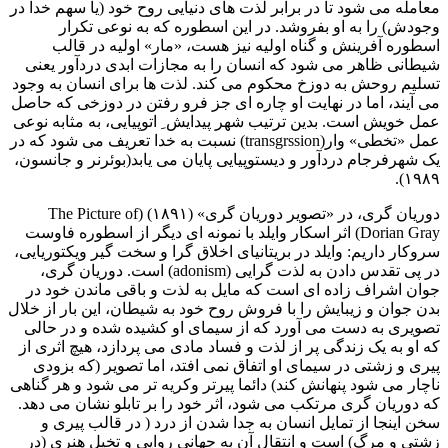
معامله می شود تا در برابر لذت های دنیایی روح خود (یا سهم خدا در
وجودش) را به او بفروشد. در این اسطوره که به نوعی تکرار
اسطوره آفرینش و گناه اولیه نیز هست، «مار» اولیه در قالب
شیطانی ظاهر می شود که انسان را به مجازات ابدی دردآور یعنی
تسلیم روحش به دوزخ محکوم می کند. لذت ها برای انسان به وجود
می آیند، اما در نهایت او چاره ای جز فرو رفتن در دوزخی که حاصل
عمل خویش است. بدین ترتیب شهر پیدایش ِ اتوپیایی، به مثابه نوعی
عمل «تخطی» وار(transgrssion) نسبت به خدا تعریف می شود که در
یک شهرفرجام دردآور و دیستوپیایی پایان می یابد(بوئرنر و جانسون،
۱۹۸۹).
دوریان گری، در «تصویر دوریان گری» (۱۸۹۱) (The Picture of
Dorian Gray) اثر اسکار وایلد با نمونه ای دیگر از اسطوره فاوست
سروکار داریم: وایلد در بریتانیای اخلاق گرا و سخت گیر ویکتوریایی،
در پی تقدس دادن به لذت گرایی (adonism) است. دوریان گری،
جوان اشراف زاده ای است که مایل به لذت و باقی ماندن خود در
بدن جوان و زیبایش را با فروش روح خود به شیطان، این بار از خلال
تصویری به دست می آورد که از سیمای او کشیده شده و در حالی
که او به یک زندگی پر از لذت و فساد مادی می پردازد، هیچ اثری از
پیری و زشتی در سیمای او اتفاق نمی افتد، اما تصویر (که بزودی
ناچار می شود پنهانش کند) دائما پیرتر وکریه تر می شود و هر گناهی
که دوریان گری مرتکب می شود، اثر خود را بر تابلو نشان می دهد.
سخن اینجا از تمایل انسان به جدا شدن از درد ( در قالب پیری و
زشتی و مرگ) است و انتقال آن به جهانی روایی و تخیل هنری (در