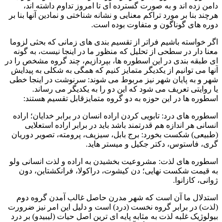
دامن زده اند و به صورت گسترده ای تا امروز تداوم داشته اند،
هرچند بنا بر مورد تراکم معنایی و نشانه شناختی و نمادین آنها بنا بر
دوره های گوناگون و متفاوت بوده است.
اگر خواسته باشیم فراتر از تقسیم بندی های زمانی که بحثی لزوما
معنا دار در سطحی از تحلیل که منظور ما در اینجا نیست، به گونه
ای طبقه بندی در این اسطوره ها، بپردازیم، چند گروه مشخص را در
آنها می توانیم از یکدیگر متمایز کنیم که همگی به شکلی به پیدایش
شهر و به پایان شهر نیز مربوط می شوند: سرنوشت در اینجا خطی
یا روایتی تعریف می شود که این دو را به یکدیگر می رساند.
اسطوره ها در این حوزه به دو گروه متمایزقابل تقسیم هستند:
اسطوره های درد: تابویی کردن اراده انسان در برابر خدایان؛ اراده
انسانی هر اندازه هم قدرتمند باشد باید در برابر اراده استعلایی
(طبیعی) شکست بخورد: برج بابل، سیزیف، پرومته، تصویر دوریان
گری، فاستوس، دکتر جکیل و میستر هاید.
اسطوره های لذت: مشروعیت بخشیدن به اراده و لذت انسانی ولو
به قیمت شکست نهایی؛ دن کیشوت، دراکولا، فرانکشتاین، دون
ژوانی، کازانوا.
استدلال ما آن است که شهر مدرن حاصل غالب آمدن گروه دوم
(لذت) در برابر گروه نخست (درد) است و دلیل این امر نیز ضرورت
بیولوژیک غلبه لذت به مثابه پایه ای ترین اصل حیات (لیبیدو) بر درد