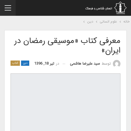
نه
علوم انسانی
دین
معرفی کتاب «موسیقی رمضان در
ایران»
در
تیر 18, 1396
توسط
سید علیرضا هاشمی
دین
کتاب