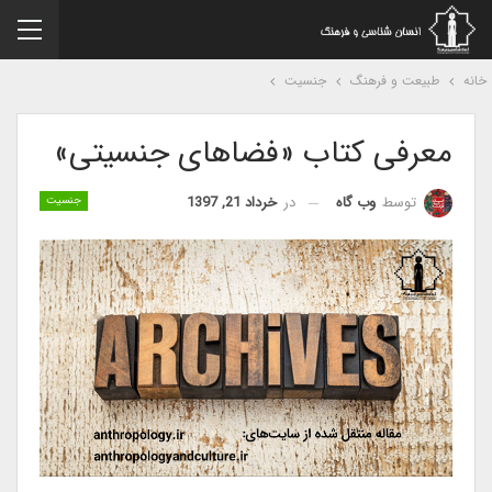
نه
طبیعت و فرهنگ
جنسیت
معرفی کتاب «فضاهای جنسیتی»
در
خرداد 21, 1397
توسط
وب گاه
جنسیت