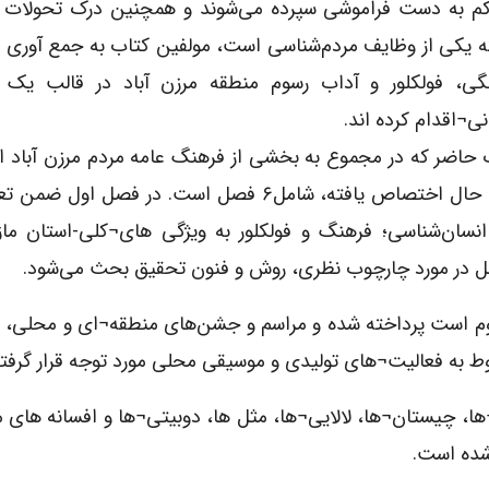
م به دست فراموشی سپرده می‌شوند و همچنین درک تحولات 
ه یکی از وظایف مردم‌شناسی است، مولفین کتاب به جمع آوری 
گی، فولکلور و آداب رسوم منطقه مرزن آباد در قالب یک
ی¬اقدام کرده اند.
 حاضر که در مجموع به بخشی از فرهنگ عامه مردم مرزن آباد ا
تا به حال اختصاص یافته، شامل۶ فصل است. در فصل اول ضم
انسان‌شناسی؛ فرهنگ و فولکلور به ویژگی های¬کلی-استان ماز
صل در مورد چارچوب نظری، روش و فنون تحقیق بحث می‌شود.
وم است پرداخته شده و مراسم و جشن‌های منطقه¬ای و محلی، ب
ط به فعالیت¬های تولیدی و موسیقی محلی مورد توجه قرار گرفته 
ا، چیستان¬ها، لالایی¬ها، مثل ها، دوبیتی¬ها و افسانه های 
شده است.