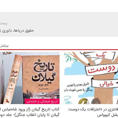
پست 
حقوق دریاها، داوری ژ
بیشتر 
تاریخ فرهنگی و اجتماعی
انتزی در «اعترافات یک دوست
کتاب تاریخ گیلان (از ورود شاه‌عباس ا
میشل کیوواس
گیلان تا پایان انقلاب جنگل)- جلد دوم