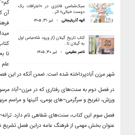
کم¬ک
سبک‌شناسی فانتزی در «اعترافات یک
آن ک
دوست خیالی» اثر…
الهه آذربایجانی
تیر ۳۱, ۱۴۰۵
فرهن
میدان
کتاب تاریخ گیلان (از ورود شاه‌عباس اول
کتاب
به گیلان تا…
ناصر عظیمی
تیر ۳۰, ۱۴۰۵
علم 
شهر مرزن آبادپرداخته شده است. ضمن آنکه در این ف
در فصل دوم به سنت‌های رفتاری که در مرزن¬آباد مرس
ورزش، تفریح و سرگرمی¬های بومی، آئینها و مراسم مربو
فصل سوم این کتاب، سنت‌های شفاهی نام دارد. ترانه¬ه
عنوان بخش مهمی از فرهنگ عامه دراین فصل تشریع 