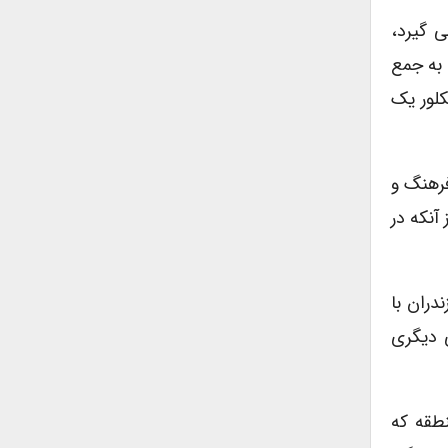
ی گیرد،
 به جمع
کلور یک
فرهنگ و
آنکه در
دران با
 دیگری
نطقه که