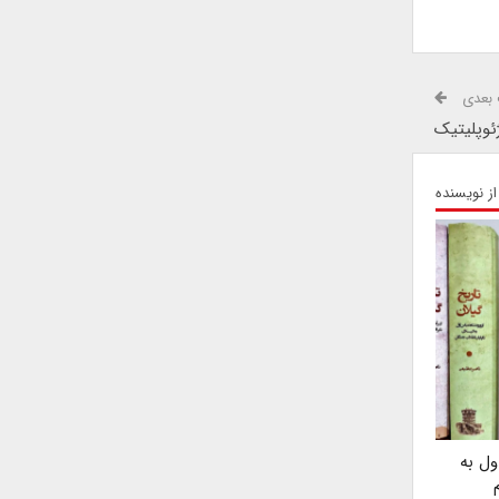
بعدی
ئوپلیتیک
از نویسنده
ول به