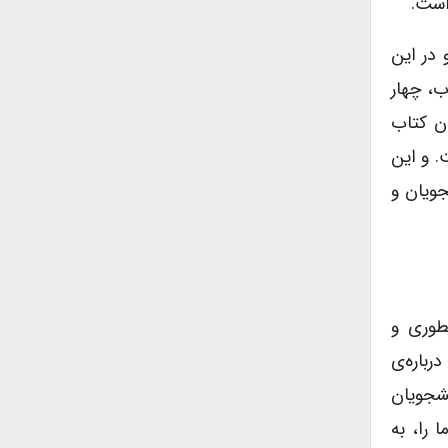
است.
 در این
ب، چهار
ان کتاب
زوده شده‌است. و این
جویان و
طوری و
رباره‌ی
نشجویان
 را، به