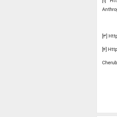
[۱] Ht
Anthro
[۳] Ht
[۴] Ht
Cherub