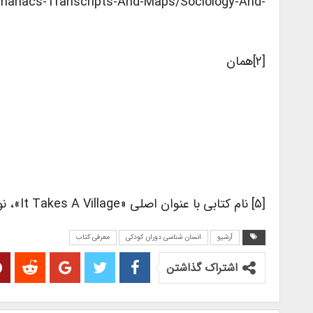
lmanacs-Transcripts-And-Maps/sociology-And-
[۲]همان
[۵] نام کتابی با عنوان اصلی «it Takes A Village»، نوشته‌ی هیلاری رودهام کلینتون، ۱۹۹۶
آرشیو
انسان شناسی دوران کودکی
معرفی کتاب
اشتراک گذاشتن