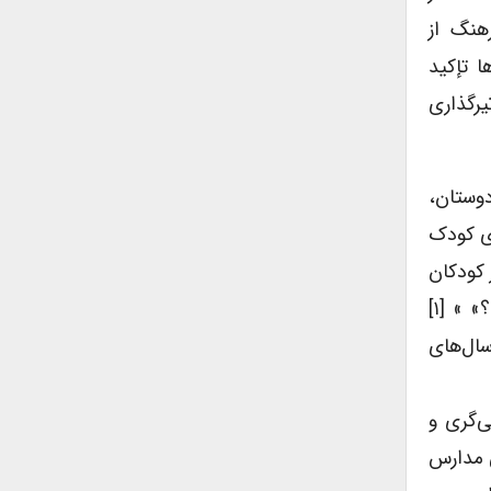
هنگ از
ا تإکید
یرگذاری
دوستان،
‌ی کودک
 کودکان
نباشند؛ چه اتفاقی (جز انقراض) برای جهان بزرگسالان رخ می‌دهد؟» و «از چه طرقی بزرگسالان به کودکان وابسته‌اند؟» » [۱]
سال‌های
ی‌گری و
ی مدارس