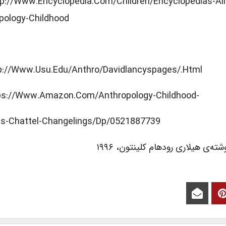
tp://www.encyclopedia.com/children/encyclopedias-A
pology-Childhood
tp://www.usu.edu/anthro/davidlancyspages/.html
tps://www.amazon.com/Anthropology-Childhood-
s-Chattel-Changelings/dp/0521887739