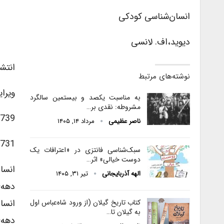
انسان‌شناسی کودکی
دیوید،اف. لانسی
انتش
نوشته‌های مرتبط
ویرای
به مناسبت یکصد و بیستمین سالگرد
مشروطه: نقدی بر…
7739
ناصر عظیمی
مرداد ۱۴, ۱۴۰۵
7731
سبک‌شناسی فانتزی در «اعترافات یک
دوست خیالی» اثر…
انسا
الهه آذربایجانی
تیر ۳۱, ۱۴۰۵
انسا
کتاب تاریخ گیلان (از ورود شاه‌عباس اول
به گیلان تا…