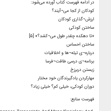
در ادامه فهرست کتاب آورده می‌شود:
کودکان از کجا می¬آیند؟
ارزش¬گذاری کودکان
ساختن کودکی
«تا دهکده چقدر طول می¬کشد؟» [۵]
ساختن احساس
درباره¬ی تیله¬ها و اخلاقیات
برنامه¬ی درسی طاقت¬فرسا
زیستن دربرزخ
مهارکردن یادگیرندگان خود مختار
دوران کودکی، خیلی کم؟ خیلی زیاد؟
فهرست منابع: