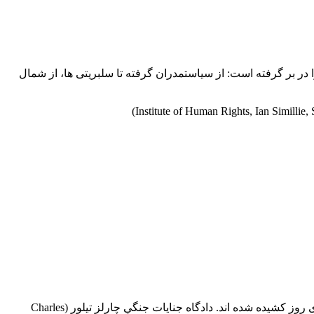
ا در بر گرفته است: از سیاستمدران گرفته تا سلبریتی ها، از شمال
در ماه های اخیر تجارت غیر قانونی الماس در کشورهای افریقایی به ویژه سیرالئون، افریقای جنوبی، کنگو(هر دو کشور)، و آنگولا به بحث های روز کشیده شده اند. دادگاه جنایات جنگیِ چارلز تیلور (Charles