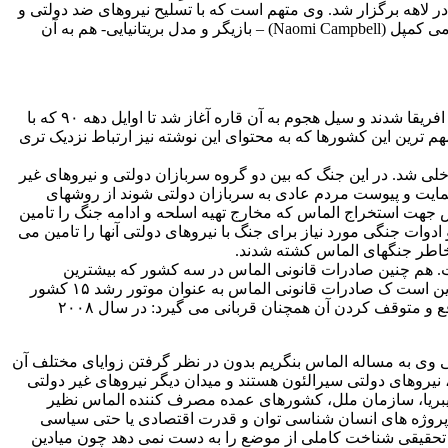
 در لاهه برگزار شد. وی متهم است که با تسلیح نیروهای ضد دولتی و
شعله ور ساختن جنگ داخلی سیرالئون، به تجارت الماس در این کشور دامن زده است. در این دادگاه که حتی شخصیتهای مشهوری چون نائومی کمپل (Naomi Campbell) – بازیگر و مدل بریتانیایی- هم به آن
افریقا به عنوان یکی از معدن خیزترین مکانهای دنیا همواره مورد توجه بوده است. از دوران استعمار که کشورهای استعمارگر اروپایی متوجه افریقا شدند و سیل هجوم به آن قاره آغاز شد تا اوایل دهه ۹۰ که با
م ترین این کشورها که به محتوای این نوشته نیز ارتباط نزدیک تری
رکزی که به خاطر معادن الماسش شهرت بسیاری دارد. این کشور در سالهای ۹۹-۱۹۹۶ درگیر جنگ داخلی شد. در این جنگ که بین دو گروه سربازان دولتی و نیروهای غیر
مایت و پیوست مردم عادی به سربازان دولتی شوند از روشهای
 جهت استخراج الماس که مخارج تهیه اسلحه و ادامه جنگ را تامین
دوات جنگی مورد نیاز برای جنگ با نیروهای دولتی آنها را تامین می
 خاطر جنگهای الماس کشته شدند.
ور ساحل عاج (Cote d’Ivoire) که هم چنان درگیر این مساله است. هم چنین صادرات قانونی الماس در سه کشور که بیشترین
خسارت را از جنگ متحمل شده اند از سر گرفته شده است: آنگولا، سیرالئون و جمهوری دموکراتیک کنگو (DRC) .در حال حاضر تلاش ها بر این است ک صادرات قانونی الماس به عنوان موتور رشد ۱۵ کشور
افریقایی به کار گرفته شود؛ ۱۵ کشوری که الماس در آنها استخراج می شود. البته مساله تجارت الماس با وجود تلاشهای بین المللی جهت رفع و متوقف کردن آن همچنان قربانی می گیرد: در سال ۲۰۰۸
ی حاصل نمی شود. اگر بخواهیم از دید جورج مارکوس (George Marcus) و نظریه چند میدانگی وی به مساله الماس بنگریم بدون در نظر گرفتن زوایای مختلف آن
، نیروهای دولتی سیرالئون هستند و میدان دیگر نیروهای غیر دولتی
یبریا، سازمان ملل، کشورهای عمده مصرف کننده الماس نظیر
و پروژه های انسان شناسی توان و قدرت اقتصادی یا حتی سیاسی
ه چنین تحقیقی شناخت کاملی از موضع را به دست نمی دهد چون میادین