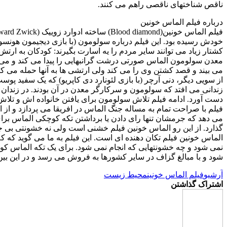
ناقص شناختهای ناقصی راهم می کنند.
درباره فیلم الماس خونین
خودش رسیده بود. این فیلم درباره سولومون (با بازی دیجیمون هونسو) 
کشتار زیاد می توانند سایر مردم را یه اسارت بگیرند: کودکان به ا
معدن سولومون الماس صورتی درشت گرانبهایی را پیدا می کند و می 
می بیند و قصد کشتن وی را می کند ولی ارتشی ها به آنها حمله می کنن
از سویی دیگر، دنی آرچر (با بازی لئونارد دی کاپریو) که یک سفید پو
زندانی می افتد که سولومون و سرکارگر معدن در آن بودند. در زندان
دست آورد. ادامه فیلم تلاش سولومون برای یافتن خانواده اش و تلاش 
فیلم با صراحت تمام به مساله جنگ الماس در افریقا می پردازد و ا
می دهد که جرمشان تنها رای دادن یا برداشتن تکه کوچکی الماس ب
گذارد. از این رو الماس خونین فیلم خشنی است ولی نه خشونتی بی جا 
الماس خونین فیلم تکان دهنده ای است. این فیلم به ما می گوید که ک
نمی شود و چه خشونتهایی که انجام نمی شود. برای یک تکه الماس کوچ
شود و با مبالغ گزاف در سایر کشورها به فروش می رسد و در این بین
آرشیو
فیلم الماس خونین
محیط زیست
اشتراک گذاشتن