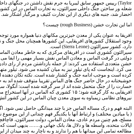
Taylor) رییس جمهور سابق لیبریا به جرم نقش داشتن در جنگهای د
احضار شد، جنبه های دیگری از این تجارت کثیف و مرگبار آشکار شد.
اما این تجارت خشن (rough Business) چیست؟
وجود استقلال کشورهای افریقایی، این کشورها همچنان محل جنگ و نزاع
دارد، کشور سیرالئون (Sierra Leone) است.
دولتی در گرفت الماس و معادن الماس نفش بسیار مهمی را ایفا می ک
خشن متعددی استفاده می کردند: از جمله بازداشتن مردم از رای دادن
می کرد. اینجاست که پای تیلور نیز به میان کشیده می شود. تیلور مته
کرده است و موجب ادامه جنگ و کشتار شده است. نکته تکان دهنده ای
نیروهای نظامی زیمباوه به سوی معدن چیان الماس در این کشور آتش گشودند و ۲۰۰ نفر آنها را ب
( یا میادین مختلف) و ارتباط آنها با یکدیگر فهم چندانی از این موضو
مسلح، هم چنین مردم عادی، معادن الماس، دولت سیرالئون، قاچاقچ
ایالات متحده، واسطه ها و دلال ها، بانک جهانی و……. بدیهی است که
مطالعه تمامی این میدانها با هم را ندارند و به ناچار به چند میدان از