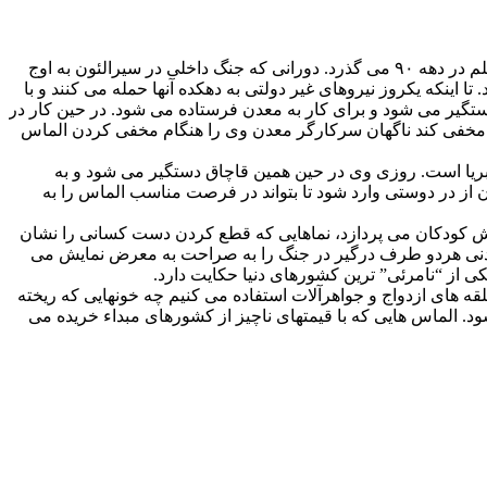
فیلم الماس خونین(Blood diamond) ساخته ادوارد زوییک (Edward Zwick) کارگردان هالیوودی است که در سال ۲۰۰۶ ساخته شد. داستان فیلم در دهه ۹۰ می گذرد. دورانی که جنگ داخلی در سیرالئون به اوج
اینکه یکروز نیروهای غیر دولتی به دهکده آنها حمله می کنند و با
ستگیر می شود و برای کار به معدن فرستاده می شود. در حین کار در
 مخفی کند ناگهان سرکارگر معدن وی را هنگام مخفی کردن الماس
 لیبریا است. روزی وی در حین همین قاچاق دستگیر می شود و به
از در دوستی وارد شود تا بتواند در فرصت مناسب الماس را به
رتش کودکان می پردازد، نماهایی که قطع کردن دست کسانی را نشان
شدنی هردو طرف درگیر در جنگ را به صراحت به معرض نمایش می
ی از “نامرئی” ترین کشورهای دنیا حکایت دارد.
قه های ازدواج و جواهرآلات استفاده می کنیم چه خونهایی که ریخته
. الماس هایی که با قیمتهای ناچیز از کشورهای مبداء خریده می