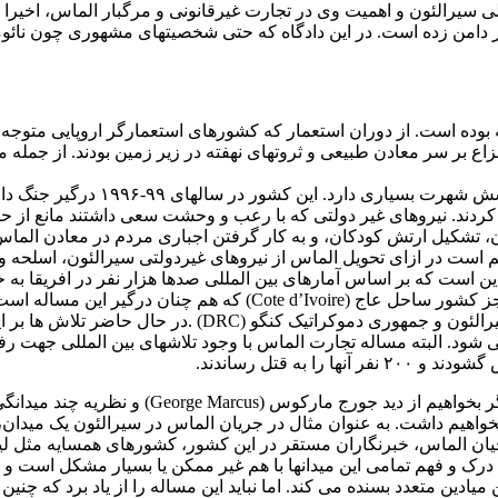
اخلی سیرالئون و اهمیت وی در تجارت غیرقانونی و مرگبار الماس، اخیرا
 بر سر معادن طبیعی و ثروتهای نهفته در زیر زمین بودند. از جمله مه
سیرالئون کشوری است در افریقای م
ردند. نیروهای غیر دولتی که با رعب و وحشت سعی داشتند مانع از ح
، تشکیل ارتش کودکان، و به کار گرفتن اجباری مردم در معادن الماس
م است در ازای تحویل الماس از نیروهای غیردولتی سیرالئون، اسلحه و ا
ن است که بر اساس آمارهای بین المللی صدها هزار نفر در افریقا به
خوشبختانه در حال حاضر جنگ های الماس تقریبا متوقف شده اند به جز کش
ه قتل رساندند.
البته فهم و درک مساله الماس جز با چند میدانگ
ع نخواهیم داشت. به عنوان مثال در جریان الماس در سیرالئون یک میدان
یان الماس، خبرنگاران مستقر در این کشور، کشورهای همسایه مثل ل
 درک و فهم تمامی این میدانها با هم غیر ممکن یا بسیار مشکل است 
 این میادین متعدد بسنده می کند. اما نباید این مساله را از یاد برد ک