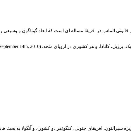
یر قانونی الماس در افریقا مساله ای است که ابعاد گوناگون و وسیعی ر
ی متحد. (Institute of Human Rights, Ian Simillie, September 14th, 2010)