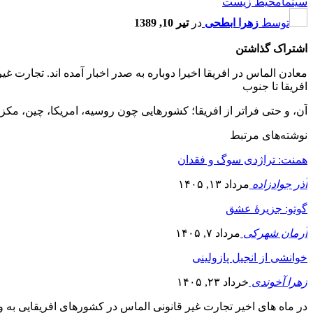
سینما
محیط زیست
توسط
زهرا ابطحی
در
تیر 10, 1389
اشتراک گذاشتن
معادن الماس در افریقا اخیرا دوباره به صدر اخبار آمده اند. تجارت غ
افریقا تا جنوب
آن، و حتی فراتر از افریقا؛ کشورهایی چون روسیه، امریکا، چین، مکزیک، برزیل، کانادا، و هر کشوری در اروپا
نوشته‌های مرتبط
همنت: تراژدی سوگ و فقدان
آذر جوادزاده
مرداد ۱۳, ۱۴۰۵
گوتو: جزیرۀ عشق
آرمان شهرکی
مرداد ۷, ۱۴۰۵
خوانشی از انجیل پازولینی
زهرا آخوندی
خرداد ۲۳, ۱۴۰۵