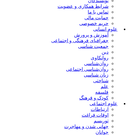
نویسندگان
شرایط همکاری و عضویت
تماس با ما
حمایت مالی
حریم خصوصی
علوم انسانی
آموزش و پرورش
جغرافیای فرهنگی و اجتماعی
جمعیت شناسی
دین
روانکاوی
روان‌شناسی
روان‌شناسی اجتماعی
زبان شناسی
شناختی
علم
فلسفه
کودک و فرهنگ
علوم اجتماعی
ارتباطات
اوقات فراغت
توریسم
جهانی شدن و مهاجرت
جوانان